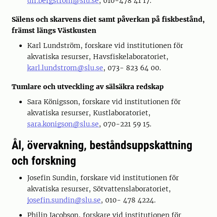
ulf.bergstrom@slu.se
, 010-478 41 17.
Sälens och skarvens diet samt påverkan på fiskbestånd,
främst längs Västkusten
Karl Lundström, forskare vid institutionen för
akvatiska resurser, Havsfiskelaboratoriet,
karl.lundstrom@slu.se
, 073- 823 64 00.
Tumlare och utveckling av sälsäkra redskap
Sara Königsson, forskare vid institutionen för
akvatiska resurser, Kustlaboratoriet,
sara.konigson@slu.se
, 070-221 59 15.
Ål, övervakning, beståndsuppskattning
och forskning
Josefin Sundin, forskare vid institutionen för
akvatiska resurser, Sötvattenslaboratoriet,
josefin.sundin@slu.se
, 010- 478 4224.
Philip Jacobson, forskare vid institutionen för