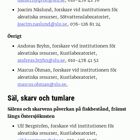
daniel.nyqvist@slu.se
, 010-478 42 76
Joacim Näslund, forskare vid institutionen för
akvatiska resurser, Sötvattenslaboratoriet,
joacim.naslund@slu.se
, 076-126 81 24
Övrigt
Andreas Bryhn, forskare vid institutionen för
akvatiska resurser, Kustlaboratoriet,
andreas.bryhn@slu.se
, 010-478 41 52
Marcus Öhman, forskare vid institutionen för
akvatiska resurser, Kustlaboratoriet,
marcus.ohman@slu.se
,
Säl, skarv och tumlare
Sälens och skarvens påverkan på fiskbestånd, främst
längs Östersjökusten
Ulf Bergström, forskare vid institutionen för
akvatiska resurser, Kustlaboratoriet,