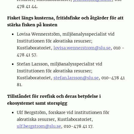
478 41 44.
Fisket längs kusterna, fritidsfiske och åtgärder för att
stärka fisken på kusten
Lovisa Wennerström, miljöanalysspecialist vid
Institutionen för akvatiska resurser;
Kustlaboratoriet,
lovisa.wennerstrom@slu.se
, 010 -
478 41 57.
Stefan Larsson, miljöanalysspecialist vid
Institutionen för akvatiska resurser;
Kustlaboratoriet,
stefan.larsson@slu.se
, 010-478 41
81.
Tillståndet för rovfisk och deras betydelse i
ekosystemet samt storspigg
Ulf Bergström, forskare vid institutionen för
akvatiska resurser, Kustlaboratoriet,
ulf.bergstrom@slu.se
, 010-478 41 17.