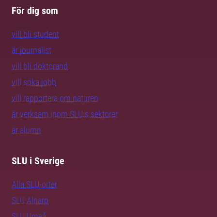
För dig som
vill bli student
är journalist
vill bli doktorand
vill söka jobb
vill rapportera om naturen
är verksam inom SLU:s sektorer
är alumn
SLU i Sverige
Alla SLU-orter
SLU Alnarp
SLU Umeå