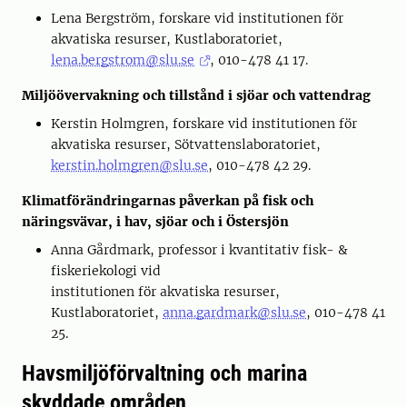
Lena Bergström, forskare vid institutionen för
akvatiska resurser, Kustlaboratoriet,
lena.bergstrom@slu.se
, 010-478 41 17.
Miljöövervakning och tillstånd i sjöar och vattendrag
Kerstin Holmgren, forskare vid institutionen för
akvatiska resurser, Sötvattenslaboratoriet,
kerstin.holmgren@slu.se
, 010-478 42 29.
Klimatförändringarnas påverkan på fisk och
näringsvävar, i hav, sjöar och i Östersjön
Anna Gårdmark, professor i kvantitativ fisk- &
fiskeriekologi vid
institutionen för akvatiska resurser,
Kustlaboratoriet,
anna.gardmark@slu.se
, 010-478 41
25.
Havsmiljöförvaltning och marina
skyddade områden