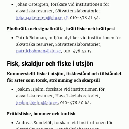
Johan Östergren, forskare vid institutionen för
akvatiska resurser, Sötvattenslaboratoriet,
johan.ostergren@slu.se
, 010-478 41 44.
Flodkräfta och signalkräfta, kräftfiske och kräftpest
Patrik Bohman, miljöanalytiker vid institutionen för
akvatiska resurser, Sötvattenslaboratoriet,
patrik.bohman@slu.se
, 010-478 42 17.
Fisk, skaldjur och fiske i utsjön
Kommersiellt fiske i utsjön, fiskbestånd och tillståndet
för arter som torsk, strömming och skarpsill
Joakim Hjelm
, forskare vid institutionen för
akvatiska resurser, Havsfiskelaboratoriet,
joakim.hjelm@slu.se
,
010-478 40 64.
Fritidsfiske, hummer och tonfisk
Andreas Sundelöf, forskare vid institutionen för