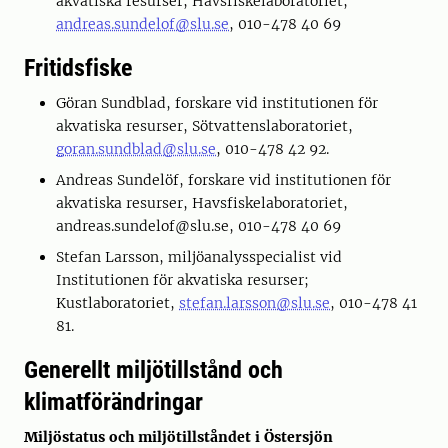
akvatiska resurser, Havsfiskelaboratoriet,
andreas.sundelof@slu.se
,
010-478 40 69
Fritidsfiske
Göran Sundblad, forskare vid institutionen för
akvatiska resurser, Sötvattenslaboratoriet,
goran.sundblad@slu.se
, 010-478 42 92.
Andreas Sundelöf, forskare vid institutionen för
akvatiska resurser, Havsfiskelaboratoriet,
andreas.sundelof@slu.se, 010-478 40 69
Stefan Larsson, miljöanalysspecialist vid
Institutionen för akvatiska resurser;
Kustlaboratoriet,
stefan.larsson@slu.se
, 010-478 41
81.
Generellt miljötillstånd och
klimatförändringar
Miljöstatus och miljötillståndet i Östersjön