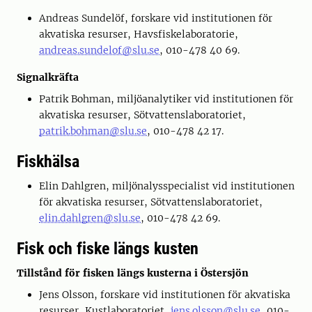
Andreas Sundelöf, forskare vid institutionen för
akvatiska resurser, Havsfiskelaboratorie,
andreas.sundelof@slu.se
,
010-478 40 69.
Signalkräfta
Patrik Bohman, miljöanalytiker vid institutionen för
akvatiska resurser, Sötvattenslaboratoriet,
patrik.bohman@slu.se
, 010-478 42 17.
Fiskhälsa
Elin Dahlgren, miljönalysspecialist vid institutionen
för akvatiska resurser, Sötvattenslaboratoriet,
elin.dahlgren@slu.se
, 010-478 42 69.
Fisk och fiske längs kusten
Tillstånd för fisken längs kusterna i Östersjön
Jens Olsson, forskare vid institutionen för akvatiska
resurser, Kustlaboratoriet,
jens.olsson@slu.se
, 010-