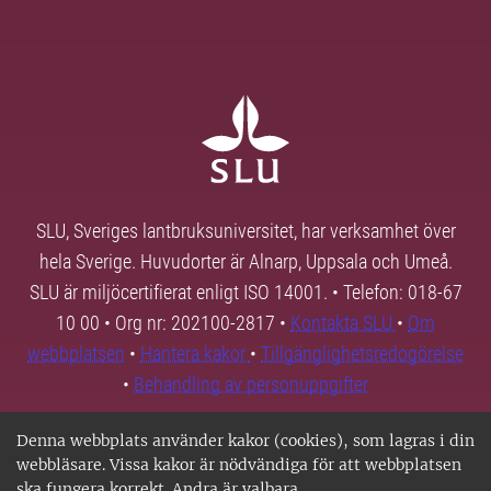
SLU, Sveriges lantbruksuniversitet, har verksamhet över
hela Sverige. Huvudorter är Alnarp, Uppsala och Umeå.
SLU är miljöcertifierat enligt ISO 14001. • Telefon: 018-67
10 00 • Org nr: 202100-2817 •
Kontakta SLU
•
Om
webbplatsen
•
Hantera kakor
•
Tillgänglighetsredogörelse
•
Behandling av personuppgifter
Denna webbplats använder kakor (cookies), som lagras i din
webbläsare. Vissa kakor är nödvändiga för att webbplatsen
ska fungera korrekt. Andra är valbara.