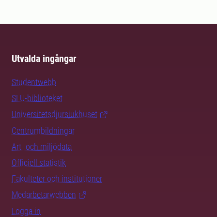
Utvalda ingångar
Studentwebb
SLU-biblioteket
Universitetsdjursjukhuset
Centrumbildningar
Art- och miljödata
Officiell statistik
Fakulteter och institutioner
Medarbetarwebben
Logga in