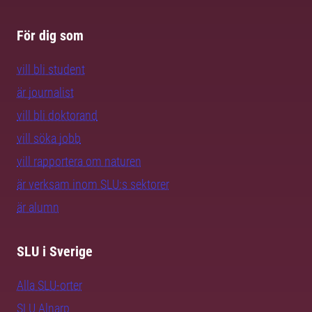
För dig som
vill bli student
är journalist
vill bli doktorand
vill söka jobb
vill rapportera om naturen
är verksam inom SLU:s sektorer
är alumn
SLU i Sverige
Alla SLU-orter
SLU Alnarp