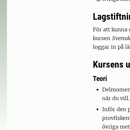
Lagstiftni
För att kunna 
kursen
Svensk 
loggar in på l
Kursens 
Teori
Delmomente
när du vill.
Inför den p
provfiskem
övriga met