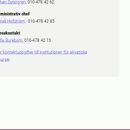
han Östergren
, 010-478 42 62.
ministrativ chef
neli Hofström
, 010-478 42 85
esskontakt
fia Bureborn
, 010-478 42 15
er kontaktuppgifter till institutionen för akvatiska
surser