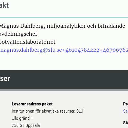
akt
on
Magnus Dahlberg, miljöanalytiker och biträdande
avdelningschef
Sötvattenslaboratoriet
magnus.dahlberg@slu.se
+46104784222
+4670676
rser
Leveransadress paket
Pr
Institutionen för akvatiska resurser, SLU
Sa
Ulls gränd 1
St
756 51 Uppsala