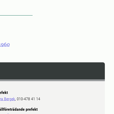
2960
efekt
ra Bergek
, 010-478 41 14
ällföreträdande prefekt