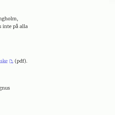
ningholm,
 inte på alla
iske
(pdf).
agnus