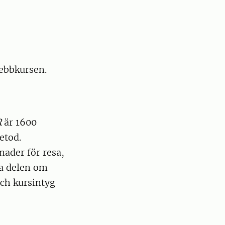
webbkursen.
R
är 1600
etod.
ader för resa,
ka delen om
och kursintyg