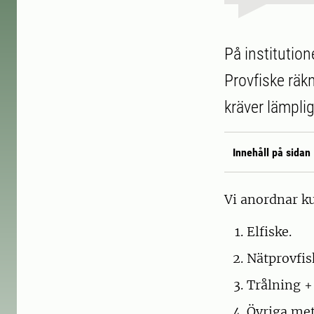
På institution
Provfiske räk
kräver lämplig
Innehåll på sidan
Vi anordnar ku
Elfiske.
Nätprovfis
Trålning +
Övriga met