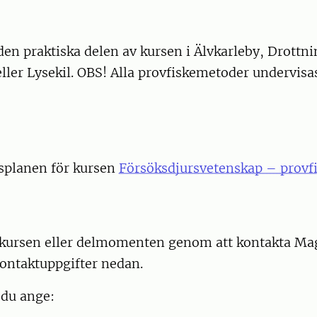
i den praktiska delen av kursen i Älvkarleby, Drott
ller Lysekil. OBS! Alla provfiskemetoder undervisas
splanen för kursen
Försöksdjursvetenskap – provf
l kursen eller delmomenten genom att kontakta M
kontaktuppgifter nedan.
 du ange: