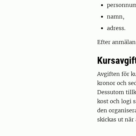
personnum
namn,
adress.
Efter anmälan 
Kursavgif
Avgiften för 
kronor och se
Dessutom till
kost och logi 
den organiser
skickas ut när 