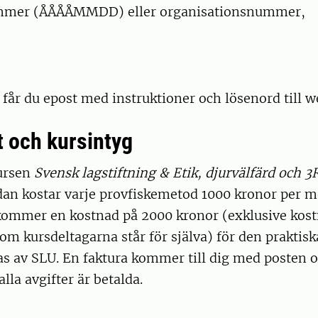
mer (ÅÅÅÅMMDD) eller organisationsnummer,
får du epost med instruktioner och lösenord till 
t och kursintyg
kursen
Svensk lagstiftning & Etik, djurvälfärd och 3
dan kostar varje provfiskemetod 1000 kronor per m
kommer en kostnad på 2000 kronor (exklusive kostn
som kursdeltagarna står för själva) för den praktis
as av SLU. En faktura kommer till dig med posten 
alla avgifter är betalda.