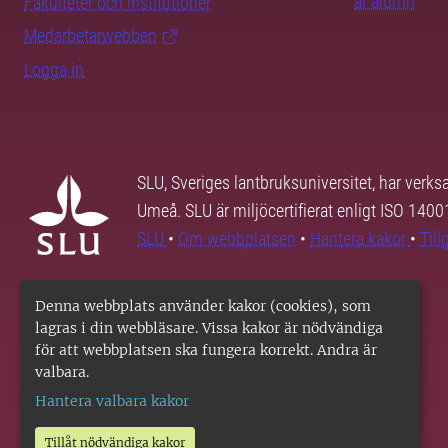
är alumn
Fakulteter och institutioner
Medarbetarwebben
Logga in
SLU, Sveriges lantbruksuniversitet, har verk
Umeå. SLU är miljöcertifierat enligt ISO 140
SLU
•
Om webbplatsen
•
Hantera kakor
•
Til
Denna webbplats använder kakor (cookies), som
lagras i din webbläsare. Vissa kakor är nödvändiga
för att webbplatsen ska fungera korrekt. Andra är
valbara.
Hantera valbara kakor
Tillåt nödvändiga kakor