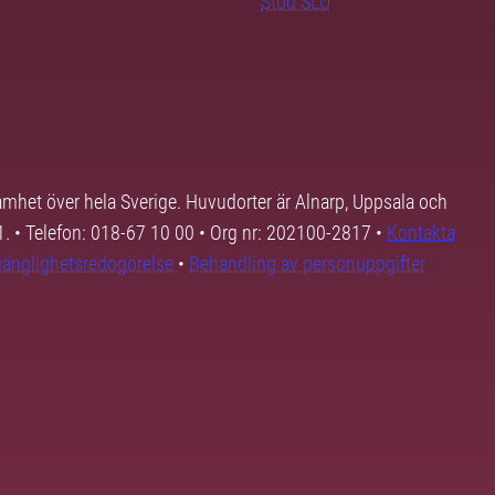
Stöd SLU
samhet över hela Sverige. Huvudorter är Alnarp, Uppsala och
01. • Telefon: 018-67 10 00 • Org nr: 202100-2817 •
Kontakta
lgänglighetsredogörelse
•
Behandling av personuppgifter