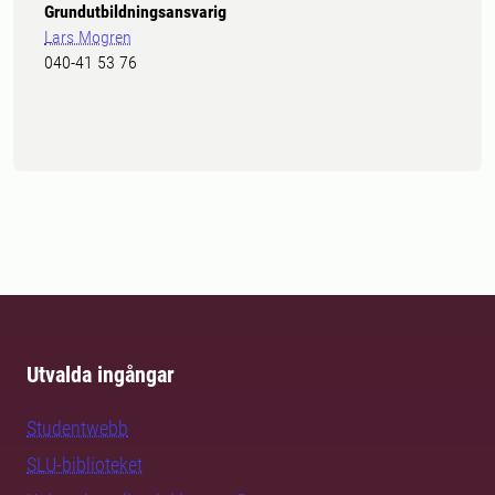
Grundutbildningsansvarig
Lars Mogren
040-41 53 76
Utvalda ingångar
Studentwebb
SLU-biblioteket