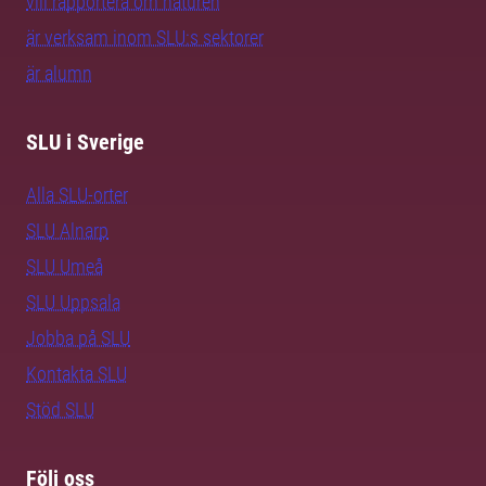
vill rapportera om naturen
är verksam inom SLU:s sektorer
är alumn
SLU i Sverige
Alla SLU-orter
SLU Alnarp
SLU Umeå
SLU Uppsala
Jobba på SLU
Kontakta SLU
Stöd SLU
Följ oss