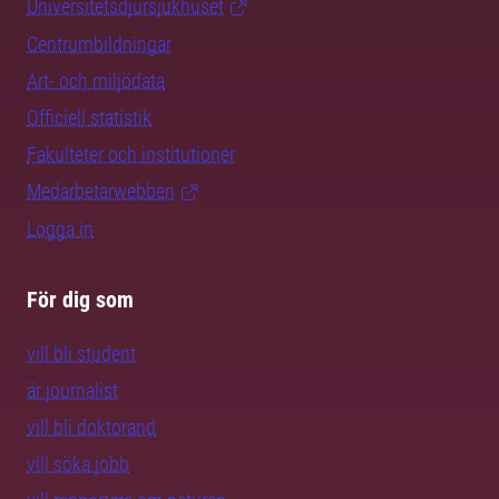
Universitetsdjursjukhuset
Centrumbildningar
Art- och miljödata
Officiell statistik
Fakulteter och institutioner
Medarbetarwebben
Logga in
För dig som
vill bli student
är journalist
vill bli doktorand
vill söka jobb