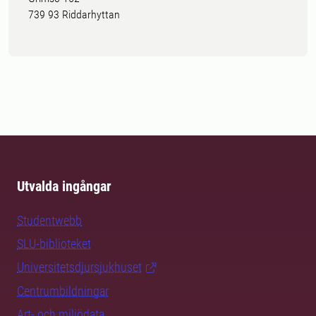
739 93 Riddarhyttan
Utvalda ingångar
Studentwebb
SLU-biblioteket
Universitetsdjursjukhuset
Centrumbildningar
Art- och miljödata