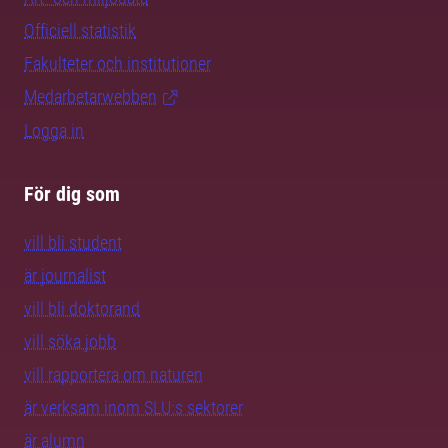
Officiell statistik
Fakulteter och institutioner
Medarbetarwebben
Logga in
För dig som
vill bli student
är journalist
vill bli doktorand
vill söka jobb
vill rapportera om naturen
är verksam inom SLU:s sektorer
är alumn