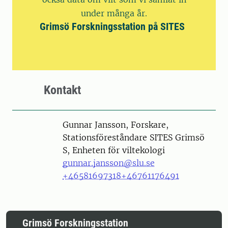
under många år.
Grimsö Forskningsstation på SITES
Kontakt
Person
Gunnar Jansson, Forskare,
Stationsföreståndare SITES Grimsö
S, Enheten för viltekologi
gunnar.jansson@slu.se
+46581697318
+46761176491
Grimsö Forskningsstation