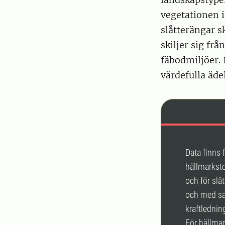
vegetationen i
slåtterängar s
skiljer sig frå
fäbodmiljöer. 
värdefulla äde
Data finns 
hällmarksto
och för slå
och med sa
kraftledning
För hällma