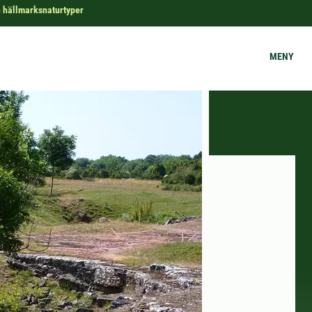
h hällmarksnaturtyper
MENY