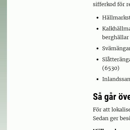
sifferkod för 
Hällmarkst
Kalkhällma
berghällar
Svämängar 
Slåtteräng
(6530)
Inlandssan
Så går öve
För att lokali
Sedan ger besö