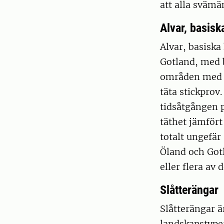
att alla svämä
Alvar, basisk
Alvar, basiska
Gotland, med 
områden med u
täta stickprov
tidsåtgången p
täthet jämför
totalt ungefär
Öland och Gotl
eller flera av
Slåtterängar
Slåtterängar ä
landskapstyper