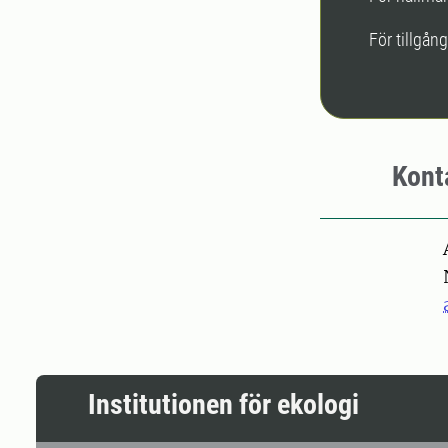
För tillgån
Kont
Pers
Institutionen för ekologi