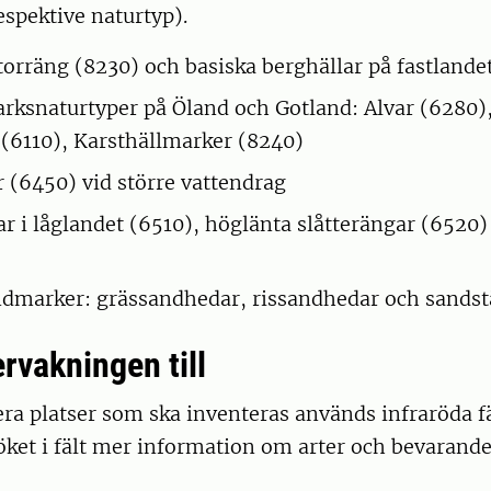
respektive naturtyp).
orräng (8230) och basiska berghällar på fastlandet
rksnaturtyper på Öland och Gotland: Alvar (6280),
 (6110), Karsthällmarker (8240)
(6450) vid större vattendrag
ar i låglandet (6510), höglänta slåtterängar (6520
dmarker: grässandhedar, rissandhedar och sands
rvakningen till
sera platser som ska inventeras används infraröda f
ket i fält mer information om arter och bevarande