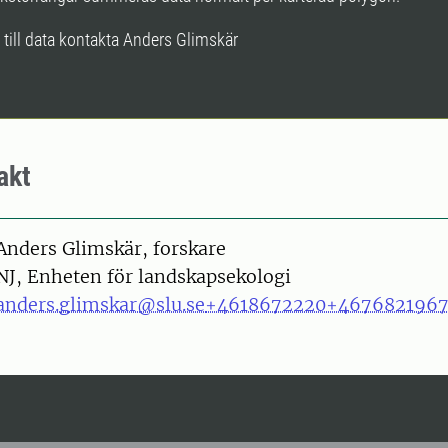
g till data kontakta Anders Glimskär
akt
on
Anders Glimskär, forskare
NJ, Enheten för landskapsekologi
anders.glimskar@slu.se
+4618672220
+467682196