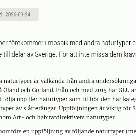
d: 2026-03-24
per förekommer i mosaik med andra naturtyper el
till delar av Sverige. För att inte missa dem kräv
sa naturtyper är välkända från andra undersökning
å Öland och Gotland. Från och med 2015 har SLU a
 följa upp fler naturtyper som tillhör den här kateg
typer av slåtterängar. Uppföljningen är viktig för 
nom Art- och habitatdirektivets naturtyper.
enomförs en uppföljning av följande naturtyper (m