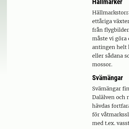
Hällmarker
Hällmarkstorrä
ettåriga växter
från flygbilde
måste vi göra 
antingen helt 
eller sådana s
mossor.
Svämängar
Svämängar finn
Dalälven och n
hävdas fortfar
för våtmarkssl
med t.ex. vass