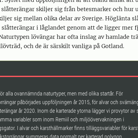
 slåtterängar skiljer sig från betesmarker och hur u
kiljer sig mellan olika delar av Sverige. Höglänta s
n slåtterängar i låglandet genom att de ligger mer fjä
Naturtypen lövängar har ofta inslag av hamlade tr
llövträd, och de är särskilt vanliga på Gotland.
för alla ovannämnda naturtyper, men med olika startår. För
rrängar påbörjades uppföljningen år 2015, för alvar och svämän
tterängar år 2020. Inom de karterade ytorna lägger vi provytor a
mma variabler som inom Remiil och miljöövervakningen i
sgator. I alvar och karsthällmarker finns tilläggsvariabler för kars
rkstorrängar summeras data normalt per karterad polygon.