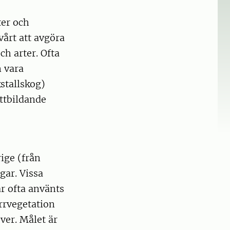
ter och
vårt att avgöra
ch arter. Ofta
n vara
kstallskog)
attbildande
ige (från
gar. Vissa
r ofta använts
rrvegetation
ver. Målet är