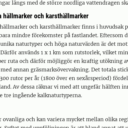
ngar längs med de större nordliga vattendragen sk
a hällmarker och karsthällmarker
 hällmarker och karsthällmarker finns i huvudsak 
bara mindre förekomster på fastlandet. Eftersom d
nika naturtyper och höga naturvärden är det mot
. Därför används 1 x 1 km som rutstorlek, vilket mi
er ruta och därför möjliggör en kraftig utökning a
t med annan gräsmarksövervakning. Det totala stic
 300 rutor per år (1800 över en sexårsperiod) förde
and. Av dessa räknar vi med att ungefär hälften in
 de tre ingående kalknaturtyperna.
r ovanliga och kan variera mycket mellan olika reg
. Syftet med uppföljningen är att bland annat att