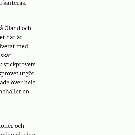
a karteras.
på Öland och
et här är
iverat med
nskar
v stickprovets
kprovet utgör
lade över hela
nehåller en
ioner och
 undersöka hur