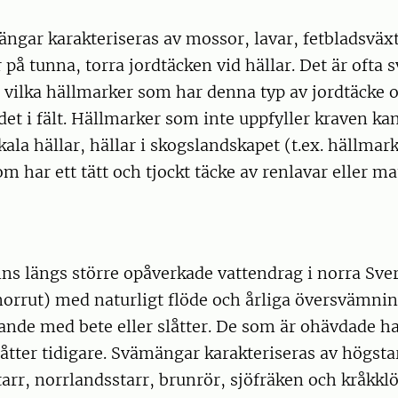
ngar karakteriseras av mossor, lavar, fetbladsväx
 på tunna, torra jordtäcken vid hällar. Det är ofta s
r vilka hällmarker som har denna typ av jordtäcke o
det i fält. Hällmarker som inte uppfyller kraven ka
kala hällar, hällar i skogslandskapet (t.ex. hällmar
om har ett tätt och tjockt täcke av renlavar eller m
s längs större opåverkade vattendrag i norra Sver
orrut) med naturligt flöde och årliga översvämnin
ande med bete eller slåtter. De som är ohävdade ha
åtter tidigare. Svämängar karakteriseras av högsta
tarr, norrlandsstarr, brunrör, sjöfräken och kråkklö