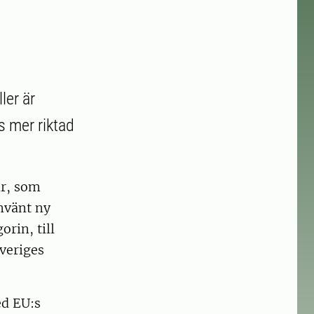
ler är
s mer riktad
ar, som
nvänt ny
orin, till
Sveriges
ed EU:s