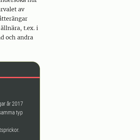
rvalet av
låtterängar
llnära, t.ex. i
äd och andra
gar år 2017
v samma typ
tsprickor.