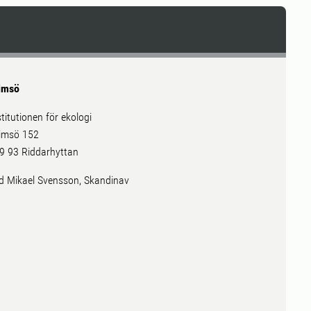
imsö
stitutionen för ekologi
imsö 152
9 93 Riddarhyttan
ld Mikael Svensson, Skandinav