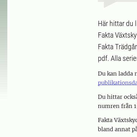
Här hittar du 
Fakta Växtsky
Fakta Trädgår
pdf. Alla seri
Du kan ladda 
publikationsd
Du hittar ocks
numren från 19
Fakta Växtskyd
bland annat p