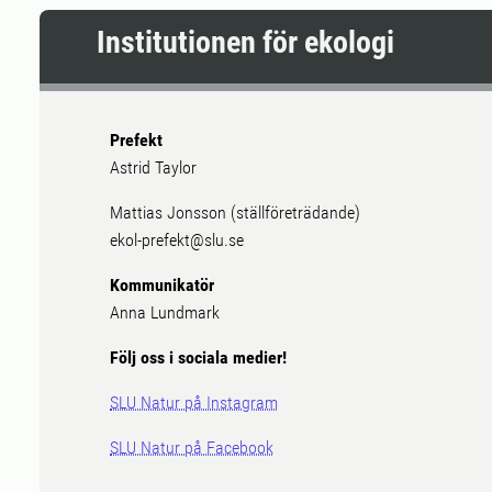
Institutionen för ekologi
Prefekt
Astrid Taylor
Mattias Jonsson (ställföreträdande)
ekol-prefekt@slu.se
Kommunikatör
Anna Lundmark
Följ oss i sociala medier!
SLU Natur på Instagram
SLU Natur på Facebook