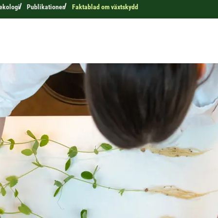
 ekologi
Publikationer
Faktablad om växtskydd