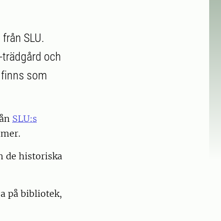
d från SLU.
-trädgård och
 finns som
rån
SLU:s
mmer.
 de historiska
a på bibliotek,