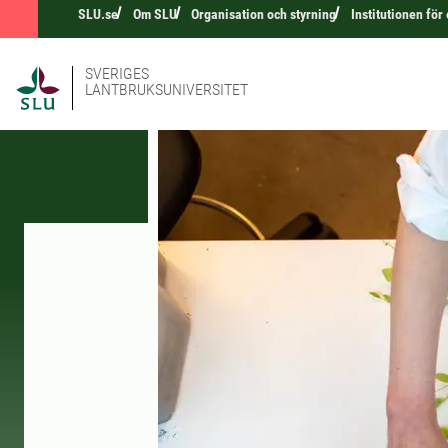
SLU.se
Om SLU
Organisation och styrning
Institutionen för
SVERIGES
LANTBRUKSUNIVERSITET