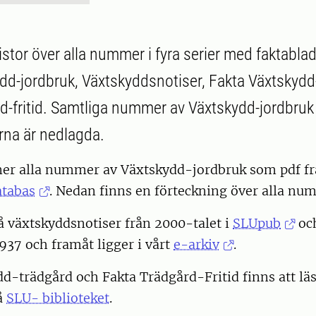
listor över alla nummer i fyra serier med faktabla
dd-jordbruk, Växtskyddsnotiser, Fakta Växtskydd
d-fritid. Samtliga nummer av Växtskydd-jordbruk
erna är nedlagda.
ner alla nummer av Växtskydd-jordbruk som pdf f
atabas
. Nedan finns en förteckning över alla nu
å växtskyddsnotiser från 2000-talet i
SLUpub
och
37 och framåt ligger i vårt
e-arkiv
.
d-trädgård och Fakta Trädgård-Fritid finns att läs
å
SLU- biblioteket
.