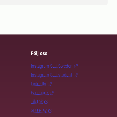
Följ oss
Instagram SLU.Sweden
Instagram SLU.student
LinkedIn
Facebook
TikTok
SLU Play