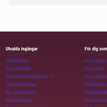
Utvalda ingångar
För dig so
Studentwebb
vill bli studen
SLU-biblioteket
är journalist
Universitetsdjursjukhuset
vill bli dokto
vill söka jobb
Centrumbildningar
vill rapporte
Art- och miljödata
är verksam i
Officiell statistik