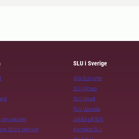
m
SLU i Sverige
t
Alla SLU-orter
SLU Alnarp
rand
SLU Umeå
SLU Uppsala
ra om naturen
Jobba på SLU
nom SLU:s sektorer
Kontakta SLU