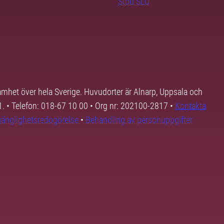
Stöd SLU
samhet över hela Sverige. Huvudorter är Alnarp, Uppsala och
01. • Telefon: 018-67 10 00 • Org nr: 202100-2817 •
Kontakta
lgänglighetsredogörelse
•
Behandling av personuppgifter