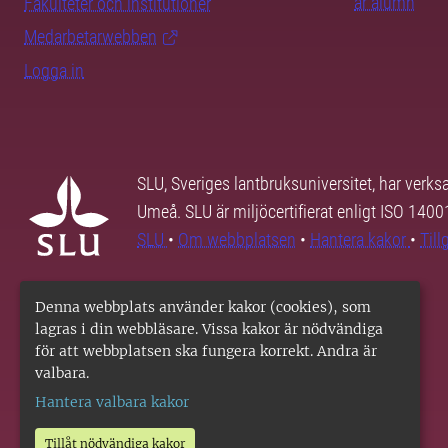
är alumn
Fakulteter och institutioner
Medarbetarwebben
Logga in
SLU, Sveriges lantbruksuniversitet, har verk
Umeå. SLU är miljöcertifierat enligt ISO 140
SLU
•
Om webbplatsen
•
Hantera kakor
•
Til
Denna webbplats använder kakor (cookies), som
lagras i din webbläsare. Vissa kakor är nödvändiga
för att webbplatsen ska fungera korrekt. Andra är
valbara.
Hantera valbara kakor
Tillåt nödvändiga kakor