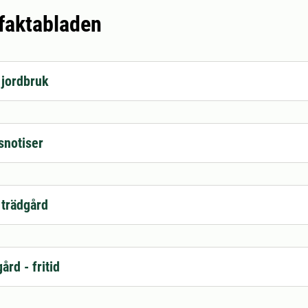
 faktabladen
 jordbruk
snotiser
 trädgård
ård - fritid