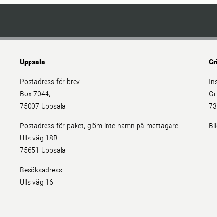
Uppsala
Gr
Postadress för brev
In
Box 7044,
Gr
75007 Uppsala
73
Postadress för paket, glöm inte namn på mottagare
Bi
Ulls väg 18B
75651 Uppsala
Besöksadress
Ulls väg 16