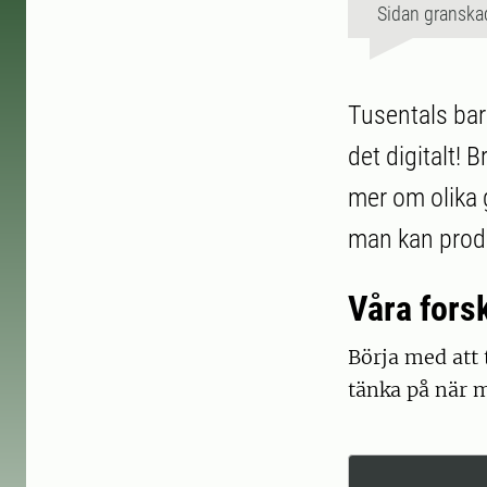
Sidan granska
Tusentals bar
det digitalt! 
mer om olika g
man kan prod
Våra fors
Börja med att 
tänka på när m