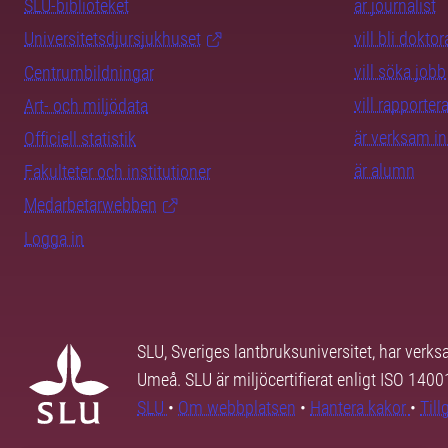
SLU-biblioteket
är journalist
Universitetsdjursjukhuset
vill bli dokto
vill söka jobb
Centrumbildningar
vill rapporte
Art- och miljödata
är verksam i
Officiell statistik
är alumn
Fakulteter och institutioner
Medarbetarwebben
Logga in
SLU, Sveriges lantbruksuniversitet, har verk
Umeå. SLU är miljöcertifierat enligt ISO 140
SLU
•
Om webbplatsen
•
Hantera kakor
•
Til