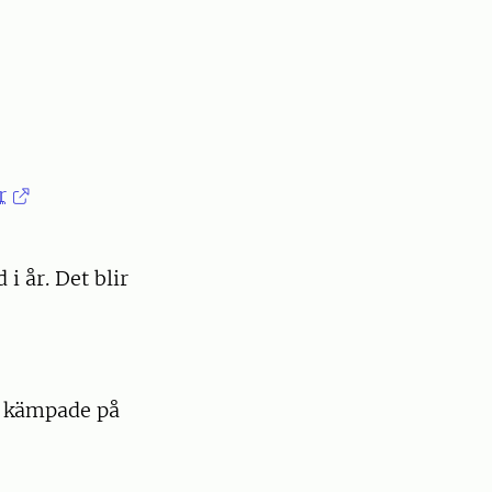
r
 i år. Det blir
u kämpade på