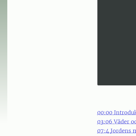
00:00
Introdu
03:06
Väder o
07:4
Jordens 