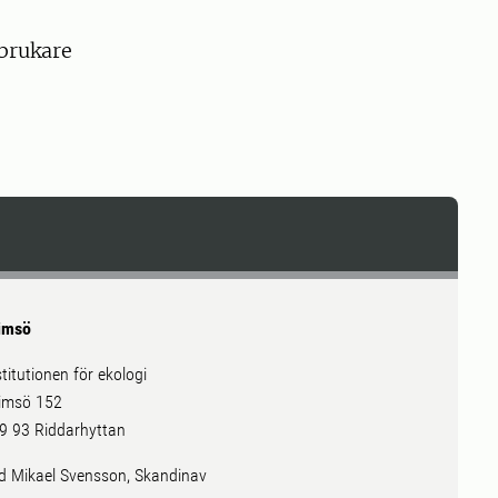
tbrukare
imsö
stitutionen för ekologi
imsö 152
9 93 Riddarhyttan
ld Mikael Svensson, Skandinav