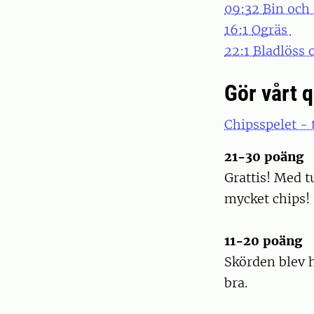
09:32
Bin och
16:1
Ogräs
22:1
Bladlöss 
Gör vårt q
Chipsspelet - 
21-30 poäng
Grattis! Med tu
mycket chips!
11-20 poäng
Skörden blev h
bra.