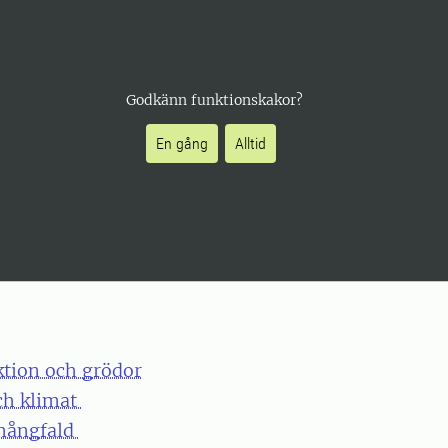
Godkänn funktionskakor?
En gång
Alltid
ktion och grödor
ch klimat
mångfald