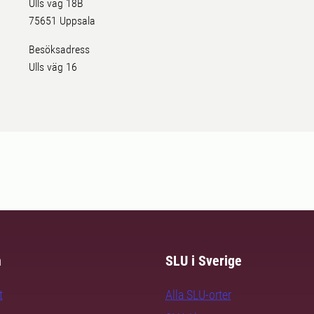
Ulls väg 18B
75651 Uppsala
Besöksadress
Ulls väg 16
m
SLU i Sverige
t
Alla SLU-orter