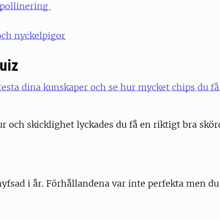
 pollinering
och nyckelpigor
uiz
testa dina kunskaper och se hur mycket chips du få
r och skicklighet lyckades du få en riktigt bra skörd
yfsad i år. Förhållandena var inte perfekta men d