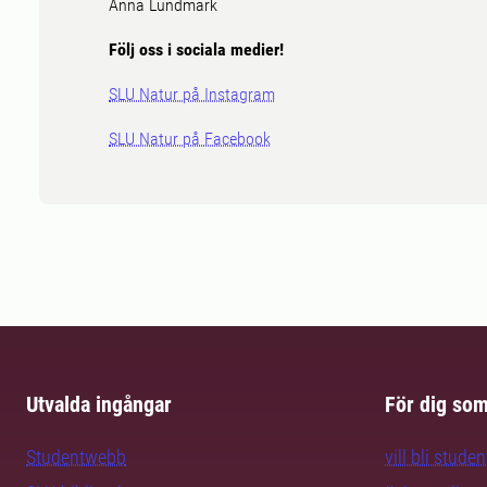
Anna Lundmark
Följ oss i sociala medier!
SLU Natur på Instagram
SLU Natur på Facebook
Utvalda ingångar
För dig so
Studentwebb
vill bli studen