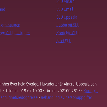
SLU Alnarp
rand
SLU Umeå
SLU Uppsala
ra om naturen
Jobba på SLU
nom SLU:s sektorer
Kontakta SLU
Stöd SLU
samhet över hela Sverige. Huvudorter är Alnarp, Uppsala och
01. • Telefon: 018-67 10 00 • Org nr: 202100-2817 •
Kontakta
lgänglighetsredogörelse
•
Behandling av personuppgifter