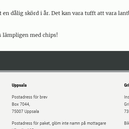
 en dålig skörd i år. Det kan vara tufft att vara lan
s lämpligen med chips!
Uppsala
Gr
Postadress för brev
In
Box 7044,
Gr
75007 Uppsala
73
Postadress för paket, glöm inte namn på mottagare
Bi