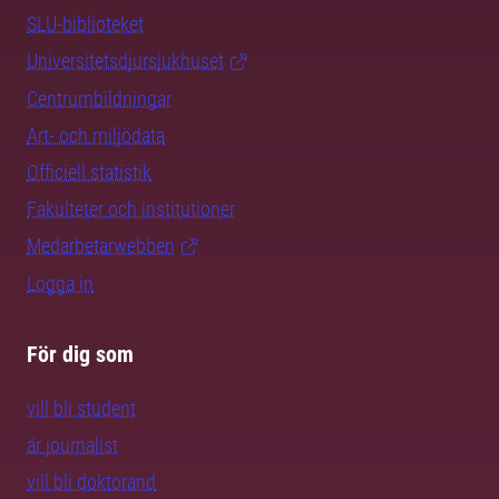
SLU-biblioteket
Universitetsdjursjukhuset
Centrumbildningar
Art- och miljödata
Officiell statistik
Fakulteter och institutioner
Medarbetarwebben
Logga in
För dig som
vill bli student
är journalist
vill bli doktorand