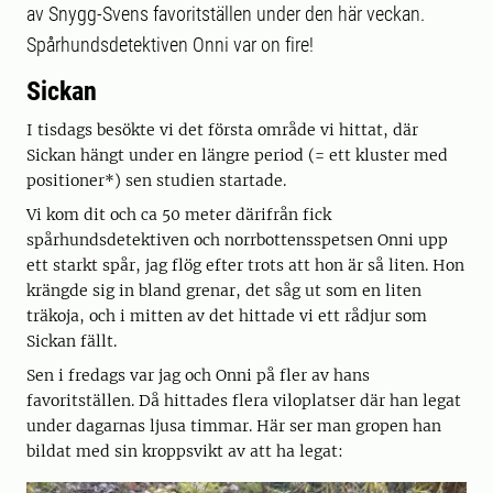
av Snygg-Svens favoritställen under den här veckan.
Spårhundsdetektiven Onni var on fire!
Sickan
I tisdags besökte vi det första område vi hittat, där
Sickan hängt under en längre period (= ett kluster med
positioner*) sen studien startade.
Vi kom dit och ca 50 meter därifrån fick
spårhundsdetektiven och norrbottensspetsen Onni upp
ett starkt spår, jag flög efter trots att hon är så liten. Hon
krängde sig in bland grenar, det såg ut som en liten
träkoja, och i mitten av det hittade vi ett rådjur som
Sickan fällt.
Sen i fredags var jag och Onni på fler av hans
favoritställen. Då hittades flera viloplatser där han legat
under dagarnas ljusa timmar. Här ser man gropen han
bildat med sin kroppsvikt av att ha legat: