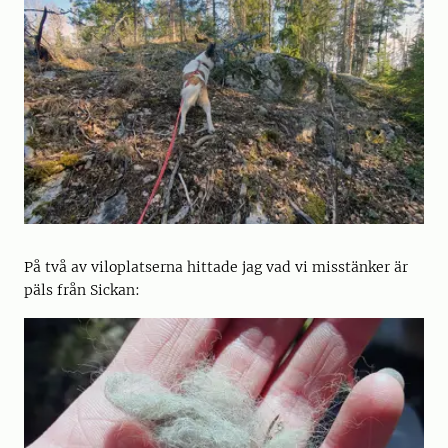
På två av viloplatserna hittade jag vad vi misstänker är
päls från Sickan: