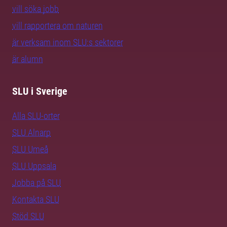
vill söka jobb
vill rapportera om naturen
är verksam inom SLU:s sektorer
är alumn
SLU i Sverige
Alla SLU-orter
SLU Alnarp
SLU Umeå
SLU Uppsala
Jobba på SLU
Kontakta SLU
Stöd SLU