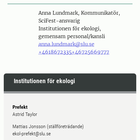
Person
Anna Lundmark, Kommunikatör,
SciFest-ansvarig
Institutionen för ekologi,
gemensam personal/kansli
anna.lundmark@slu.se
+4618672335
+46725669777
Institutionen för ekologi
Prefekt
Astrid Taylor
Mattias Jonsson (ställföreträdande)
ekol-prefekt@slu.se