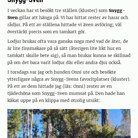
I veckan har vi besökt tre ställen (kluster) som
Snygg-
Sven
gillar att hänga på. Vi har hittat rester av harar och
rådjur. På ett av ställena hittade vi även avföring; väl
övertäckt precis som en tamkatt gör.
Lodjur brukar ofta vara ganska noga med vad de äter, de
är lite finsmakare på så sätt (återigen lite likt hur en
tamkatt skulle bete sig), så man brukar kunna se skillnad
på om det bara varit lodjur där eller andra djur också.
I torsdags var jag och hunden Onni ute och besökte
ytterligare några av Snygg-Svens favoritplatser (kluster).
På ett av dem hittade jag (läs: Onni) rester av en
tjäderhöna som Snygg-Sven mumsat på. Den hade han
käkat uppe på en klippa med otrolig utsikt: