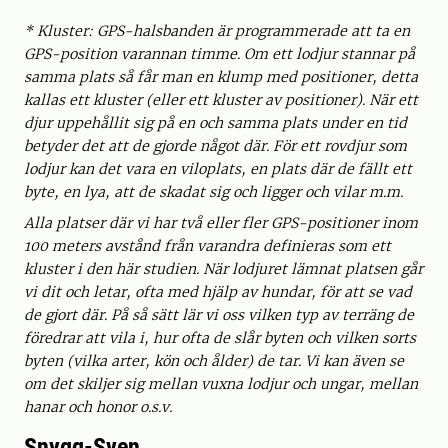
* Kluster: GPS-halsbanden är programmerade att ta en
GPS-position varannan timme. Om ett lodjur stannar på
samma plats så får man en klump med positioner, detta
kallas ett kluster (eller ett kluster av positioner). När ett
djur uppehållit sig på en och samma plats under en tid
betyder det att de gjorde något där. För ett rovdjur som
lodjur kan det vara en viloplats, en plats där de fällt ett
byte, en lya, att de skadat sig och ligger och vilar m.m.
Alla platser där vi har två eller fler GPS-positioner inom
100 meters avstånd från varandra definieras som ett
kluster i den här studien. När lodjuret lämnat platsen går
vi dit och letar, ofta med hjälp av hundar, för att se vad
de gjort där. På så sätt lär vi oss vilken typ av terräng de
föredrar att vila i, hur ofta de slår byten och vilken sorts
byten (vilka arter, kön och ålder) de tar. Vi kan även se
om det skiljer sig mellan vuxna lodjur och ungar, mellan
hanar och honor o.s.v.
Snygg-Sven