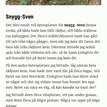
Snygg-Sven
Det blev totalt två bytesplatser för
Snygg-Sven
denna
vecka, på båda hade han fällt rådjur, och båda ställena
var kalhyggen. Det första stället/klustret hade han gått
till och från några gånger, men när jag kom dit fanns det
bara hår från rådjuret kvar. Däremot hittade jag också
spår från både vildsvin och räv, så de hann troligtvis dit
och festade lite på bytet innan jag kom dit.
På den andra bytesplatsen jag hittade, låg nästan hela
rådjuret kvar. Han hade inte varit där på flera dagar, och
bytet var inte övertäckt. Troligtvis hade han blivit störd
av något och rört sig vidare innan han hunnit äta upp
mer. Bytet var nära en väg, så kan kanske ha varit det?
Jag hittade även flera viloplatser, ett par under granar,
men även flera på högre platser. Några var uppe på höga
stenar: