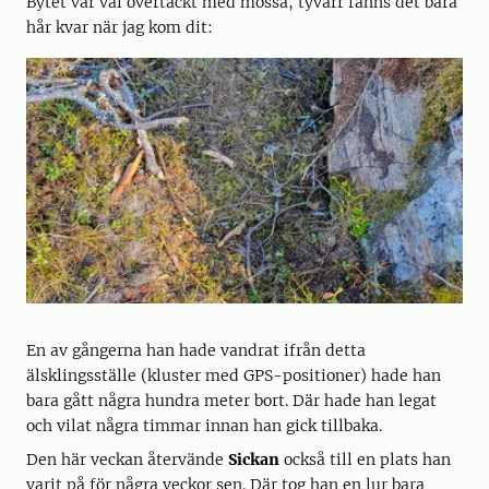
Bytet var väl övertäckt med mossa, tyvärr fanns det bara
hår kvar när jag kom dit:
En av gångerna han hade vandrat ifrån detta
älsklingsställe (kluster med GPS-positioner) hade han
bara gått några hundra meter bort. Där hade han legat
och vilat några timmar innan han gick tillbaka.
Den här veckan återvände
Sickan
också till en plats han
varit på för några veckor sen. Där tog han en lur bara