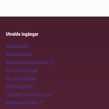
Utvalda ingångar
Studentwebb
SLU-biblioteket
Universitetsdjursjukhuset
Centrumbildningar
Art- och miljödata
Officiell statistik
Fakulteter och institutioner
Medarbetarwebben