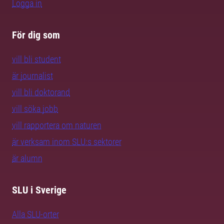
Logga in
För dig som
vill bli student
är journalist
vill bli doktorand
vill söka jobb
vill rapportera om naturen
är verksam inom SLU:s sektorer
är alumn
SLU i Sverige
Alla SLU-orter