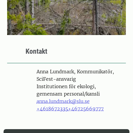
Kontakt
Person
Anna Lundmark, Kommunikatör,
SciFest-ansvarig
Institutionen för ekologi,
gemensam personal/kansli
anna.lundmark@slu.se
+4618672335
+46725669777