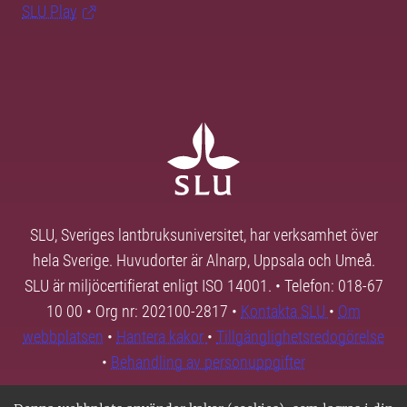
SLU Play
SLU, Sveriges lantbruksuniversitet, har verksamhet över
hela Sverige. Huvudorter är Alnarp, Uppsala och Umeå.
SLU är miljöcertifierat enligt ISO 14001. • Telefon: 018-67
10 00 • Org nr: 202100-2817 •
Kontakta SLU
•
Om
webbplatsen
•
Hantera kakor
•
Tillgänglighetsredogörelse
•
Behandling av personuppgifter