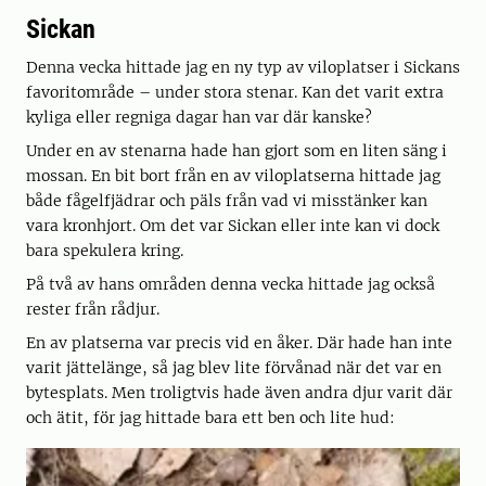
Sickan
Denna vecka hittade jag en ny typ av viloplatser i Sickans
favoritområde – under stora stenar. Kan det varit extra
kyliga eller regniga dagar han var där kanske?
Under en av stenarna hade han gjort som en liten säng i
mossan. En bit bort från en av viloplatserna hittade jag
både fågelfjädrar och päls från vad vi misstänker kan
vara kronhjort. Om det var Sickan eller inte kan vi dock
bara spekulera kring.
På två av hans områden denna vecka hittade jag också
rester från rådjur.
En av platserna var precis vid en åker. Där hade han inte
varit jättelänge, så jag blev lite förvånad när det var en
bytesplats. Men troligtvis hade även andra djur varit där
och ätit, för jag hittade bara ett ben och lite hud: