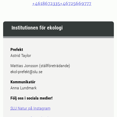
+4618672335
+46725669777
Institutionen för ekologi
Prefekt
Astrid Taylor
Mattias Jonsson (ställföreträdande)
ekol-prefekt@slu.se
Kommunikatör
Anna Lundmark
Följ oss i sociala medier!
SLU Natur på Instagram