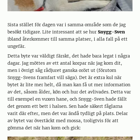
Sista stället för dagen var i samma område som de jag
besökt tidigare. Lite intressant att se hur
Snygg-Sven
ibland återkommer till samma platser, i alla fall på ett
ungefär.
Detta byte var väldigt färskt, det hade bara legat i några
dagar. Jag möttes av ett antal korpar när jag kom dit,
men i övrigt såg rådjuret ganska orört ut (förutom
Snygg-Svens framfart vill säga). Det är extra kul när
bytet är lite mer helt, då man kan få ut mer information
av det, såsom ålder, kön och hur det avlivades. Detta var
till exempel en vuxen hane, och Snygg-Sven hade fällt
det genom ett bett i halsen. Sen hade säkert fåglarna
varit där efter, men det var ändå tydligt på plats. Delar
av bytet var övertäckt med mossa, troligtvis för att
gömma det när han kom och gick: