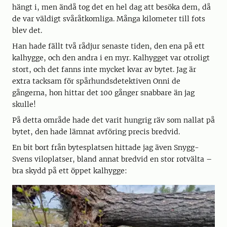
hängt i, men ändå tog det en hel dag att besöka dem, då
de var väldigt svåråtkomliga. Många kilometer till fots
blev det.
Han hade fällt två rådjur senaste tiden, den ena på ett
kalhygge, och den andra i en myr. Kalhygget var otroligt
stort, och det fanns inte mycket kvar av bytet. Jag är
extra tacksam för spårhundsdetektiven Onni de
gångerna, hon hittar det 100 gånger snabbare än jag
skulle!
På detta område hade det varit hungrig räv som nallat på
bytet, den hade lämnat avföring precis bredvid.
En bit bort från bytesplatsen hittade jag även Snygg-
Svens viloplatser, bland annat bredvid en stor rotvälta –
bra skydd på ett öppet kalhygge: