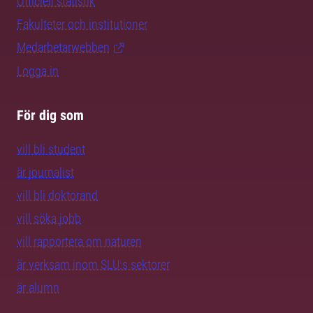
Officiell statistik
Fakulteter och institutioner
Medarbetarwebben
Logga in
För dig som
vill bli student
är journalist
vill bli doktorand
vill söka jobb
vill rapportera om naturen
är verksam inom SLU:s sektorer
är alumn