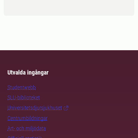
Utvalda ingångar
Studentwebb
SLU-biblioteket
Universitetsdjursjukhuset
Centrumbildningar
Art- och miljödata