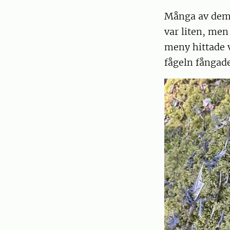
Många av dem v
var liten, men
meny hittade v
fågeln fångad