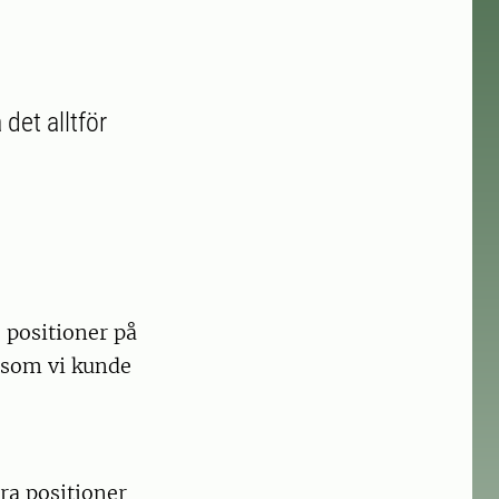
 det alltför
s positioner på
n som vi kunde
ra positioner