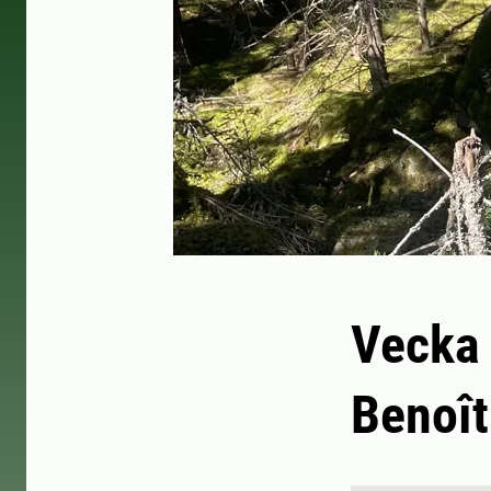
Vecka 
Benoît