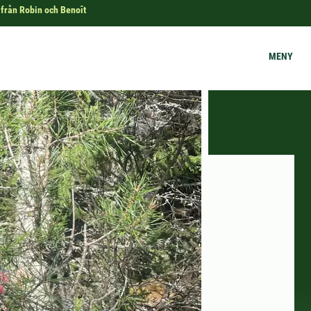
 från Robin och Benoît
MENY