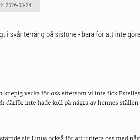
d: 2026-03-24
t i svår terräng på sistone - bara för att inte göra
n knepig vecka för oss eftersom vi inte fick Estelle
h därför inte hade koll på några av hennes ställe
tämde sig Linus också för att irritera oss med någ