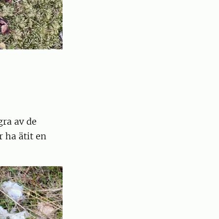
ågra av de
 ha ätit en