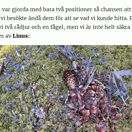
ar gjorda med bara två positioner så chansen att 
 vi besökte ändå dem för att se vad vi kunde hitta.
i två rådjur och en fågel, men vi är inte helt säkra
es av
Linus: