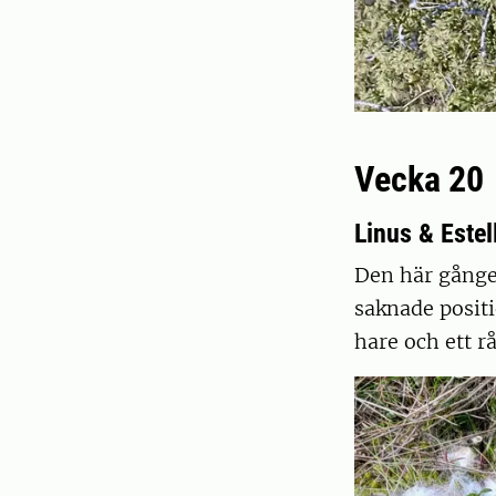
Vecka 20
Linus & Estel
Den här gången
saknade posit
hare och ett r