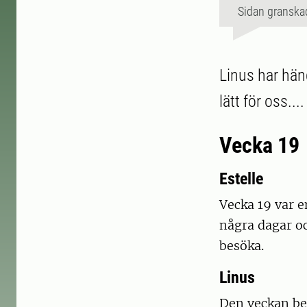
Sidan granska
Linus har häng
lätt för oss....
Vecka 19
Estelle
Vecka 19 var e
några dagar oc
besöka.
Linus
Den veckan bes