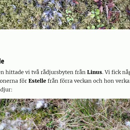
le
 hittade vi två rådjursbyten från
Linus
. Vi fick n
ionerna för
Estelle
från förra veckan och hon verkar
ådjur: