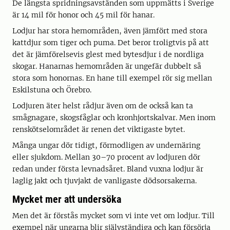
De längsta spridningsavstånden som uppmätts i Sverige
är 14 mil för honor och 45 mil för hanar.
Lodjur har stora hemområden, även jämfört med stora
kattdjur som tiger och puma. Det beror troligtvis på att
det är jämförelsevis glest med bytesdjur i de nordliga
skogar. Hanarnas hemområden är ungefär dubbelt så
stora som honornas. En hane till exempel rör sig mellan
Eskilstuna och Örebro.
Lodjuren äter helst rådjur även om de också kan ta
smågnagare, skogsfåglar och kronhjortskalvar. Men inom
renskötselområdet är renen det viktigaste bytet.
Många ungar dör tidigt, förmodligen av undernäring
eller sjukdom. Mellan 30–70 procent av lodjuren dör
redan under första levnadsåret. Bland vuxna lodjur är
laglig jakt och tjuvjakt de vanligaste dödsorsakerna.
Mycket mer att undersöka
Men det är förstås mycket som vi inte vet om lodjur. Till
exempel när ungarna blir självständiga och kan försörja