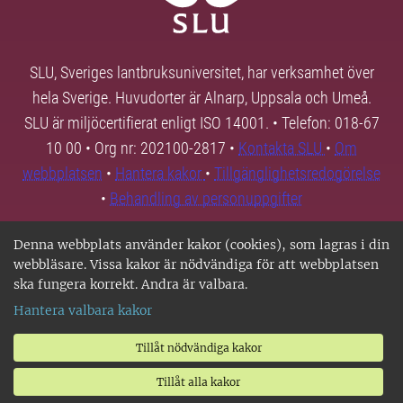
SLU, Sveriges lantbruksuniversitet, har verksamhet över
hela Sverige. Huvudorter är Alnarp, Uppsala och Umeå.
SLU är miljöcertifierat enligt ISO 14001. • Telefon: 018-67
10 00 • Org nr: 202100-2817 •
Kontakta SLU
•
Om
webbplatsen
•
Hantera kakor
•
Tillgänglighetsredogörelse
•
Behandling av personuppgifter
Denna webbplats använder kakor (cookies), som lagras i din
webbläsare. Vissa kakor är nödvändiga för att webbplatsen
ska fungera korrekt. Andra är valbara.
Hantera valbara kakor
Tillåt nödvändiga kakor
Tillåt alla kakor