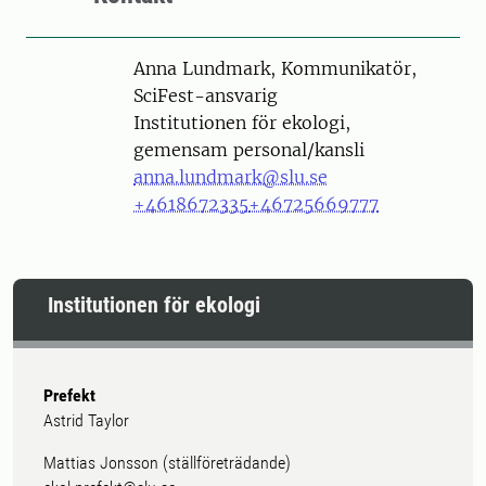
Person
Anna Lundmark, Kommunikatör,
SciFest-ansvarig
Institutionen för ekologi,
gemensam personal/kansli
anna.lundmark@slu.se
+4618672335
+46725669777
Institutionen för ekologi
Prefekt
Astrid Taylor
Mattias Jonsson (ställföreträdande)