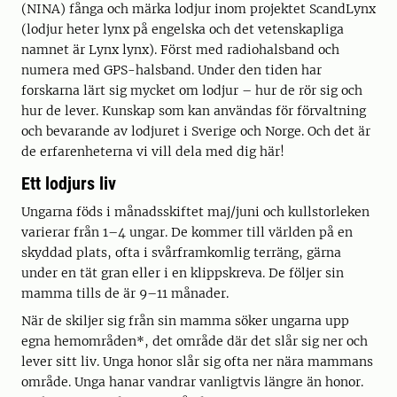
(NINA) fånga och märka lodjur inom projektet ScandLynx
(lodjur heter lynx på engelska och det vetenskapliga
namnet är Lynx lynx). Först med radiohalsband och
numera med GPS-halsband. Under den tiden har
forskarna lärt sig mycket om lodjur – hur de rör sig och
hur de lever. Kunskap som kan användas för förvaltning
och bevarande av lodjuret i Sverige och Norge. Och det är
de erfarenheterna vi vill dela med dig här!
Ett lodjurs liv
Ungarna föds i månadsskiftet maj/juni och kullstorleken
varierar från 1–4 ungar. De kommer till världen på en
skyddad plats, ofta i svårframkomlig terräng, gärna
under en tät gran eller i en klippskreva. De följer sin
mamma tills de är 9–11 månader.
När de skiljer sig från sin mamma söker ungarna upp
egna hemområden*, det område där det slår sig ner och
lever sitt liv. Unga honor slår sig ofta ner nära mammans
område. Unga hanar vandrar vanligtvis längre än honor.