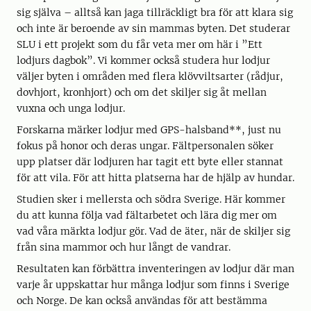
sig själva – alltså kan jaga tillräckligt bra för att klara sig
och inte är beroende av sin mammas byten. Det studerar
SLU i ett projekt som du får veta mer om här i ”Ett
lodjurs dagbok”. Vi kommer också studera hur lodjur
väljer byten i områden med flera klövviltsarter (rådjur,
dovhjort, kronhjort) och om det skiljer sig åt mellan
vuxna och unga lodjur.
Forskarna märker lodjur med GPS-halsband**, just nu
fokus på honor och deras ungar. Fältpersonalen söker
upp platser där lodjuren har tagit ett byte eller stannat
för att vila. För att hitta platserna har de hjälp av hundar.
Studien sker i mellersta och södra Sverige. Här kommer
du att kunna följa vad fältarbetet och lära dig mer om
vad våra märkta lodjur gör. Vad de äter, när de skiljer sig
från sina mammor och hur långt de vandrar.
Resultaten kan förbättra inventeringen av lodjur där man
varje år uppskattar hur många lodjur som finns i Sverige
och Norge. De kan också användas för att bestämma