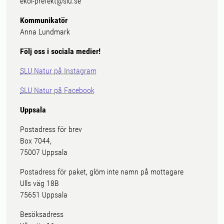
ekol-prefekt@slu.se
Kommunikatör
Anna Lundmark
Följ oss i sociala medier!
SLU Natur på Instagram
SLU Natur på Facebook
Uppsala
Postadress för brev
Box 7044,
75007 Uppsala
Postadress för paket, glöm inte namn på mottagare
Ulls väg 18B
75651 Uppsala
Besöksadress