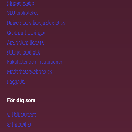
Studentwebb
SLU-biblioteket
Universitetsdjursjukhuset
Centrumbildningar
Art- och miljödata
Officiell statistik
Fakulteter och institutioner
Medarbetarwebben
Logga in
För dig som
vill bli student
är journalist