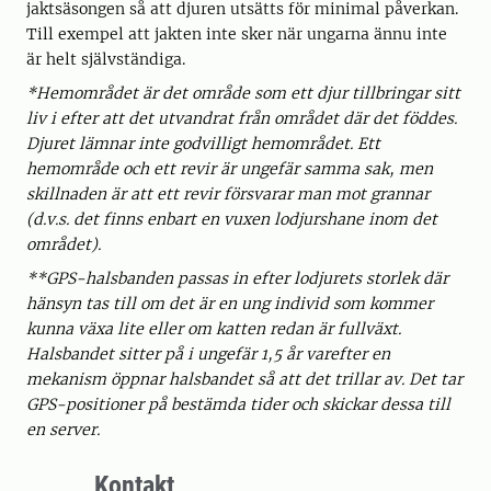
jaktsäsongen så att djuren utsätts för minimal påverkan.
Till exempel att jakten inte sker när ungarna ännu inte
är helt självständiga.
*Hemområdet är det område som ett djur tillbringar sitt
liv i efter att det utvandrat från området där det föddes.
Djuret lämnar inte godvilligt hemområdet. Ett
hemområde och ett revir är ungefär samma sak, men
skillnaden är att ett revir försvarar man mot grannar
(d.v.s. det finns enbart en vuxen lodjurshane inom det
området).
**GPS-halsbanden passas in efter lodjurets storlek där
hänsyn tas till om det är en ung individ som kommer
kunna växa lite eller om katten redan är fullväxt.
Halsbandet sitter på i ungefär 1,5 år varefter en
mekanism öppnar halsbandet så att det trillar av. Det tar
GPS-positioner på bestämda tider och skickar dessa till
en server.
Kontakt