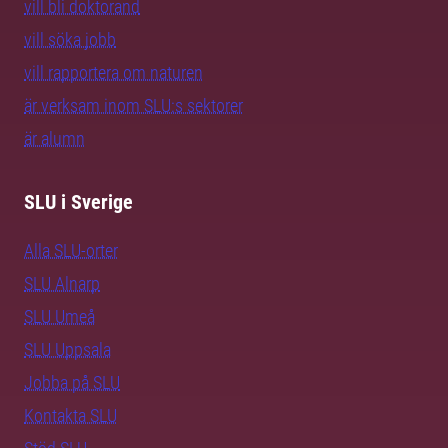
vill bli doktorand
vill söka jobb
vill rapportera om naturen
är verksam inom SLU:s sektorer
är alumn
SLU i Sverige
Alla SLU-orter
SLU Alnarp
SLU Umeå
SLU Uppsala
Jobba på SLU
Kontakta SLU