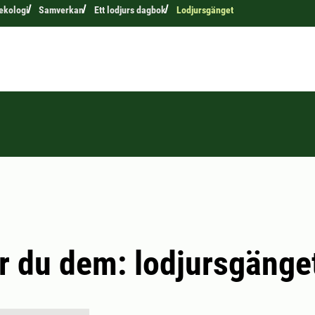
 ekologi
Samverkan
Ett lodjurs dagbok
Lodjursgänget
r du dem: lodjursgänge