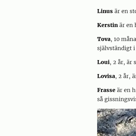
Linus
är en st
Kerstin
är en 
Tova
, 10 mån
självständig
Loui
, 2 år, är
Lovisa
, 2 år, 
Frasse
är en h
så gissningsvi