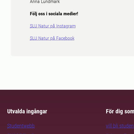
Anna Lundmark
Följ oss i sociala medier!
SLU Natur på Instagram
SLU Natur på Facebook
Utvalda ingångar
För dig so
Studentwebb
vill bli studen