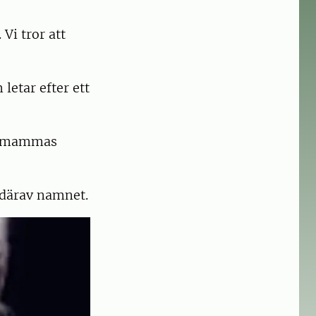
Vi tror att
etar efter ett
in mammas
 därav namnet.