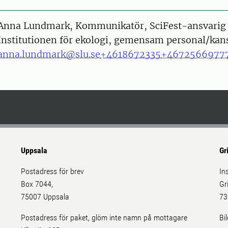
on
Anna Lundmark, Kommunikatör, SciFest-ansvarig
Institutionen för ekologi, gemensam personal/kans
anna.lundmark@slu.se
+4618672335
+4672566977
Uppsala
Gr
Postadress för brev
In
Box 7044,
Gr
75007 Uppsala
73
Postadress för paket, glöm inte namn på mottagare
Bi