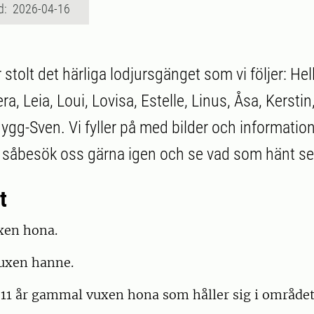
d: 2026-04-16
 stolt det härliga lodjursgänget som vi följer: Hel
era, Leia, Loui, Lovisa, Estelle, Linus, Åsa, Kerstin
ygg-Sven. Vi fyller på med bilder och information
, såbesök oss gärna igen och se vad som hänt sen
t
xen hona.
vuxen hanne.
a 11 år gammal vuxen hona som håller sig i område