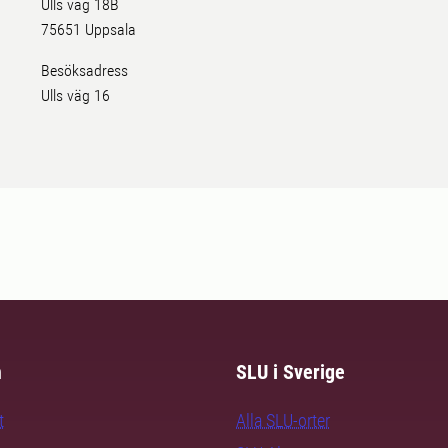
Ulls väg 18B
75651 Uppsala
Besöksadress
Ulls väg 16
m
SLU i Sverige
t
Alla SLU-orter