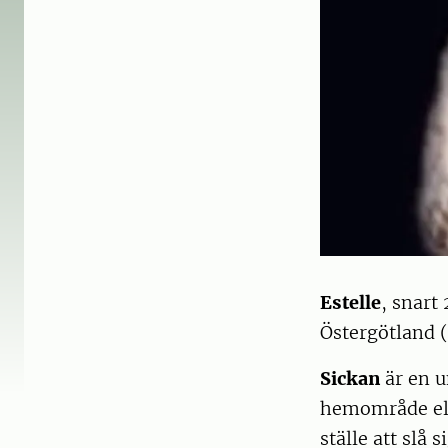
Estelle
, snart
Östergötland (
Sickan
är en u
hemområde elle
ställe att slå s