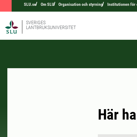
SLU.se
Om SLU
Organisation och styrning
Institutionen för
SVERIGES
LANTBRUKSUNIVERSITET
Här ha