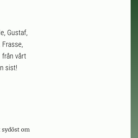
le, Gustaf,
, Frasse,
 från vårt
 sist!
t sydöst om