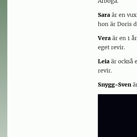
Arboga.
Sara
är en vux
hon är Doris d
Vera
är en 1 
eget revir.
Leia
är också 
revir.
Snygg-Sven
är