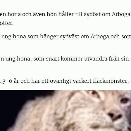
en hona och även hon håller till sydöst om Arboga. 
otter.
år ung hona som hänger sydväst om Arboga och som l
en ung hona, som snart kommer utvandra från s
 3-6 år och har ett ovanligt vackert fläckmönster,