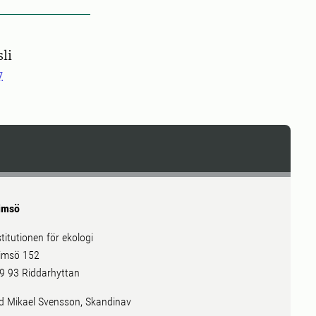
li
7
imsö
stitutionen för ekologi
imsö 152
9 93 Riddarhyttan
ld Mikael Svensson, Skandinav