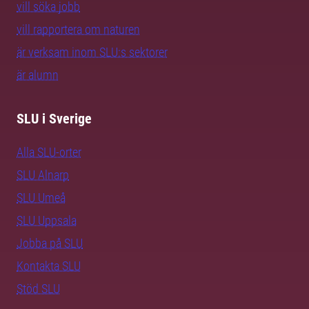
vill söka jobb
vill rapportera om naturen
är verksam inom SLU:s sektorer
är alumn
SLU i Sverige
Alla SLU-orter
SLU Alnarp
SLU Umeå
SLU Uppsala
Jobba på SLU
Kontakta SLU
Stöd SLU