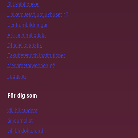
SLU-biblioteket
Universitetsdjursjukhuset
Centrumbildningar
Art- och miljödata
Officiell statistik
Fakulteter och institutioner
Medarbetarwebben
Logga in
För dig som
vill bli student
är journalist
vill bli doktorand