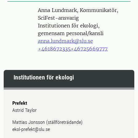
Person
Anna Lundmark, Kommunikatör,
SciFest-ansvarig
Institutionen för ekologi,
gemensam personal/kansli
anna.lundmark@slu.se
+4618672335
+46725669777
Institutionen för ekologi
Prefekt
Astrid Taylor
Mattias Jonsson (ställföreträdande)
ekol-prefekt@slu.se