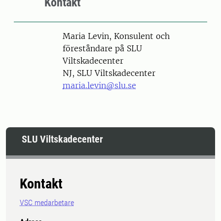
Kontakt
Person
Maria Levin, Konsulent och
föreståndare på SLU
Viltskadecenter
NJ, SLU Viltskadecenter
maria.levin@slu.se
SLU Viltskadecenter
Kontakt
VSC medarbetare