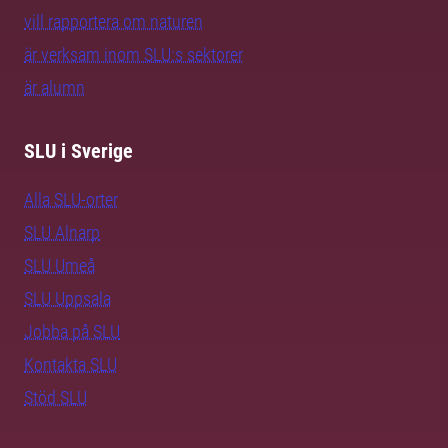
vill rapportera om naturen
är verksam inom SLU:s sektorer
är alumn
SLU i Sverige
Alla SLU-orter
SLU Alnarp
SLU Umeå
SLU Uppsala
Jobba på SLU
Kontakta SLU
Stöd SLU