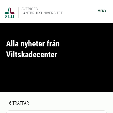
SVERIGES
MENY
LANTBRUKSUNIVERSITET
Alla nyheter från
Viltskadecenter
Sökresultat
6 sökresultat hittades
6
TRÄFFAR