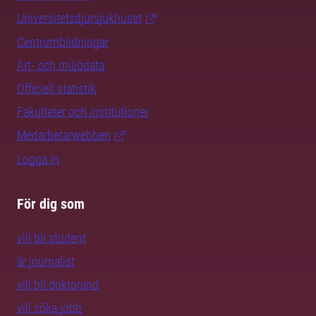
Universitetsdjursjukhuset
Centrumbildningar
Art- och miljödata
Officiell statistik
Fakulteter och institutioner
Medarbetarwebben
Logga in
För dig som
vill bli student
är journalist
vill bli doktorand
vill söka jobb