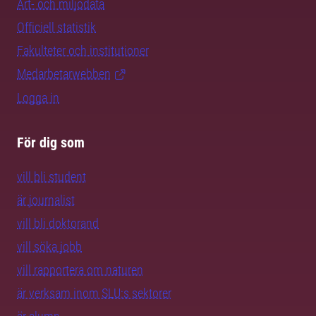
Art- och miljödata
Officiell statistik
Fakulteter och institutioner
Medarbetarwebben
Logga in
För dig som
vill bli student
är journalist
vill bli doktorand
vill söka jobb
vill rapportera om naturen
är verksam inom SLU:s sektorer