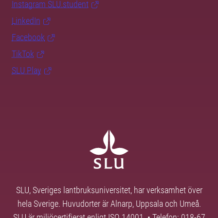
Instagram SLU.student
LinkedIn
Facebook
TikTok
SLU Play
SLU, Sveriges lantbruksuniversitet, har verksamhet över
hela Sverige. Huvudorter är Alnarp, Uppsala och Umeå.
SLU är miljöcertifierat enligt ISO 14001. • Telefon: 018-67