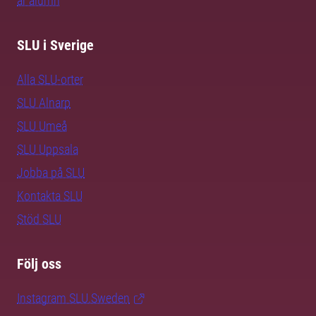
är alumn
SLU i Sverige
Alla SLU-orter
SLU Alnarp
SLU Umeå
SLU Uppsala
Jobba på SLU
Kontakta SLU
Stöd SLU
Följ oss
Instagram SLU.Sweden