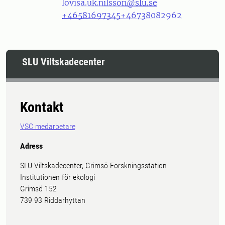
lovisa.uk.nilsson@slu.se
+46581697345
+46738082962
SLU Viltskadecenter
Kontakt
VSC medarbetare
Adress
SLU Viltskadecenter, Grimsö Forskningsstation
Institutionen för ekologi
Grimsö 152
739 93 Riddarhyttan