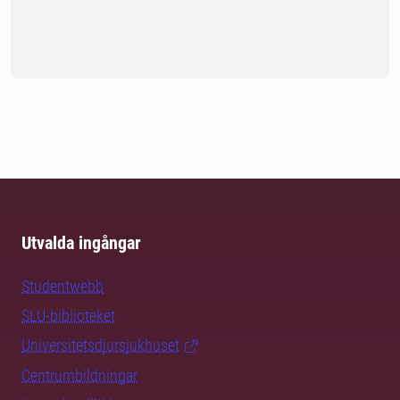
Utvalda ingångar
Studentwebb
SLU-biblioteket
Universitetsdjursjukhuset
Centrumbildningar