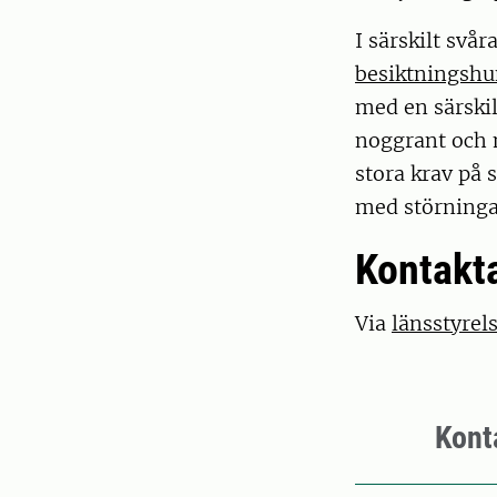
I särskilt svå
besiktningsh
med en särskil
noggrant och 
stora krav på 
med störningar
Kontakt
Via
länsstyre
Kont