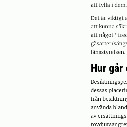
att fylla i dem
Det är viktigt
att kunna säk
att något "fred
gåsarter/sångs
länsstyrelsen.
Hur går 
Besiktningspe
dessas placer
från besiktnin
används bland
av ersättnings
rovdjursangrep