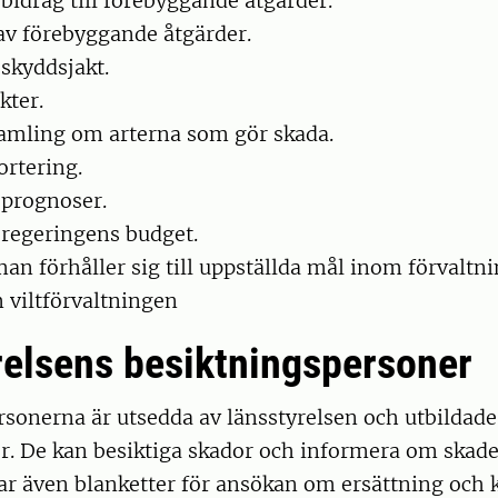
 bidrag till förebyggande åtgärder.
av förebyggande åtgärder.
 skyddsjakt.
kter.
amling om arterna som gör skada.
ortering.
 prognoser.
 regeringens budget.
man förhåller sig till uppställda mål inom förvaltn
 viltförvaltningen
relsens besiktningspersoner
sonerna är utsedda av länsstyrelsen och utbildade
er. De kan besiktiga skador och informera om ska
ar även blanketter för ansökan om ersättning och ka