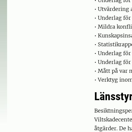
• Underlag för
• Utvärdering 
• Underlag för
• Mildra konfli
• Kunskapsins
• Statistikrapp
• Underlag för
• Underlag för
• Mått på var 
• Verktyg inom
Länssty
Besiktningsper
Viltskadecent
åtgärder. De h