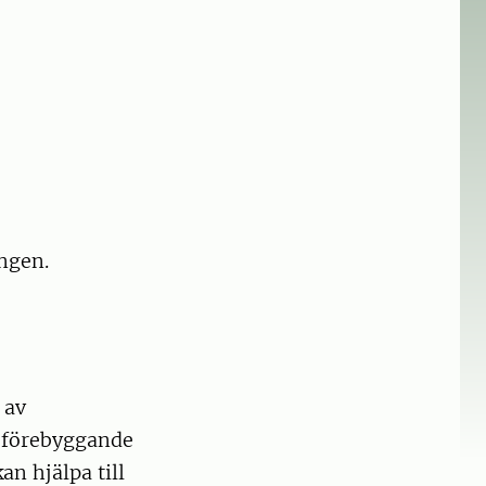
ingen.
 av
deförebyggande
n hjälpa till