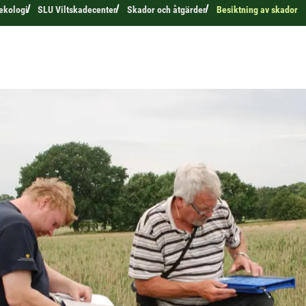
 ekologi
SLU Viltskadecenter
Skador och åtgärder
Besiktning av skador