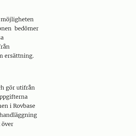
r möjligheten
rsonen bedömer
sa
från
m ersättning.
h gör utifrån
ppgifterna
en i Rovbase
d handläggning
 över