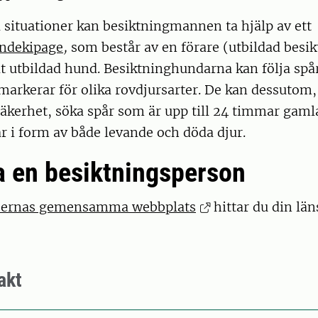
ra situationer kan besiktningmannen ta hjälp av ett
undekipage
,
som består av en förare (utbildad bes
t utbildad hund. Besiktninghundarna kan följa spå
markerar för olika rovdjursarter. De kan dessutom
säkerhet, söka spår som är upp till 24 timmar gamla
 i form av både levande och döda djur.
a en besiktningsperson
lsernas gemensamma webbplats
hittar du din län
akt