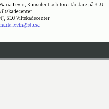
on
Maria Levin, Konsulent och föreståndare på SLU
Viltskadecenter
NJ, SLU Viltskadecenter
maria.levin@slu.se