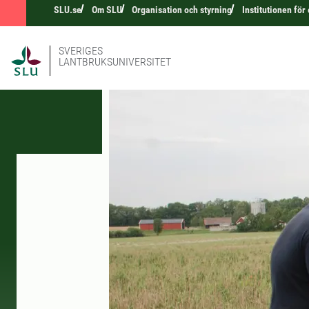
SLU.se
Om SLU
Organisation och styrning
Institutionen för
SVERIGES
LANTBRUKSUNIVERSITET