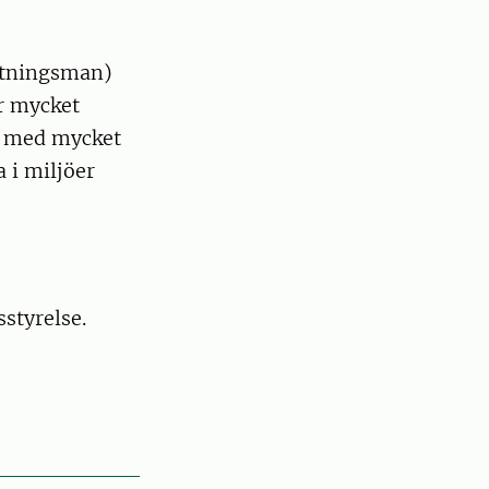
iktningsman)
r mycket
, med mycket
 i miljöer
sstyrelse.