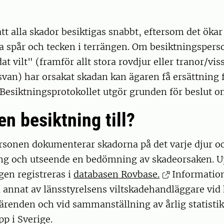
.
 att alla skador besiktigas snabbt, eftersom det öka
ra spår och tecken i terrängen. Om besiktningspe
at vilt" (framför allt stora rovdjur eller tranor/vis
van) har orsakat skadan kan ägaren få ersättning 
 Besiktningsprotokollet utgör grunden för beslut o
en besiktning till?
rsonen dokumenterar skadorna på det varje djur oc
ing och utseende en bedömning av skadeorsaken. U
gen registreras i
databasen Rovbase.
Information
 annat av länsstyrelsens viltskadehandläggare vi
ärenden och vid sammanställning av årlig statistik
p i Sverige.