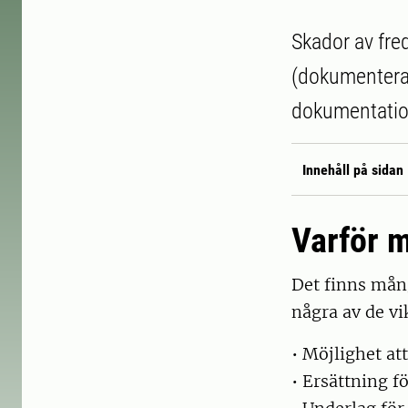
Skador av fred
(dokumenteras
dokumentation
Innehåll på sidan
Varför m
Det finns mång
några av de vi
• Möjlighet at
• Ersättning fö