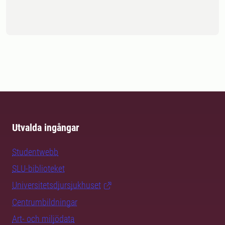
Utvalda ingångar
Studentwebb
SLU-biblioteket
Universitetsdjursjukhuset
Centrumbildningar
Art- och miljödata