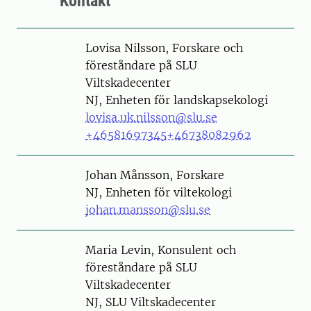
Kontakt
Person
Lovisa Nilsson, Forskare och
föreståndare på SLU
Viltskadecenter
NJ, Enheten för landskapsekologi
lovisa.uk.nilsson@slu.se
+46581697345
+46738082962
Person
Johan Månsson, Forskare
NJ, Enheten för viltekologi
johan.mansson@slu.se
Person
Maria Levin, Konsulent och
föreståndare på SLU
Viltskadecenter
NJ, SLU Viltskadecenter