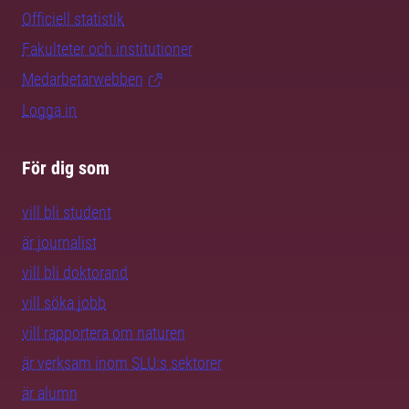
Officiell statistik
Fakulteter och institutioner
Medarbetarwebben
Logga in
För dig som
vill bli student
är journalist
vill bli doktorand
vill söka jobb
vill rapportera om naturen
är verksam inom SLU:s sektorer
är alumn