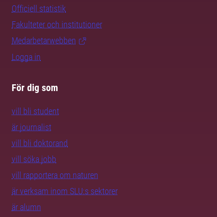
Officiell statistik
Fakulteter och institutioner
Medarbetarwebben
Logga in
För dig som
vill bli student
är journalist
vill bli doktorand
vill söka jobb
vill rapportera om naturen
är verksam inom SLU:s sektorer
är alumn