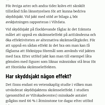
För övriga arter och andra tider krävs ett särskilt
tillstånd från länsstyrelsen för att kunna bedriva
skyddsjakt. Vid jakt med stöd av bilaga 4 bör
avskjutningen rapporteras i Viltdata.
Vid skyddsjakt på flocklevande fåglar är det främsta
målet att uppnå en skrämseleffekt på artfränderna och
öka effektiviteten av alternativa skrämselåtgärder. För
att uppnå en sådan effekt är det bra om man kan få
fåglarna att förknippa föremål som används vid jakten
med fara. Efter utförd jakt kan man till exempel låta
gömslen med figurer som liknar människor stå kvar för
att förstärka skrämseleffekten.
Har skyddsjakt någon effekt?
Det finns endast en vetenskaplig studie i vilken man
utvärderat skyddsjaktens skrämseleffekt. I studien
(genomförd av Viltskadecenter) minskade antalet
grågäss med 66 % i åtminstone tre dagar efter utförd