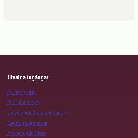
Utvalda ingångar
Studentwebb
SLU-biblioteket
Universitetsdjursjukhuset
Centrumbildningar
Art- och miljödata