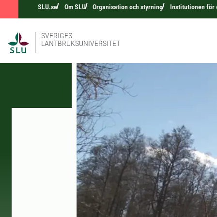
SLU.se
Om SLU
Organisation och styrning
Institutionen för
SVERIGES
LANTBRUKSUNIVERSITET