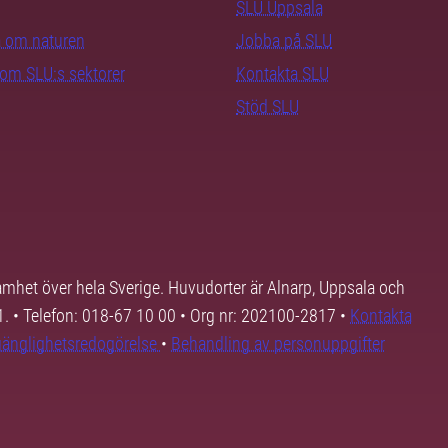
SLU Uppsala
ra om naturen
Jobba på SLU
nom SLU:s sektorer
Kontakta SLU
Stöd SLU
samhet över hela Sverige. Huvudorter är Alnarp, Uppsala och
01. • Telefon: 018-67 10 00 • Org nr: 202100-2817 •
Kontakta
lgänglighetsredogörelse
•
Behandling av personuppgifter