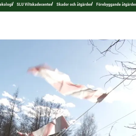
 ekologi
SLU Viltskadecenter
Skador och åtgärder
Förebyggande åtgärde