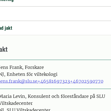
ad jakt
akt
on
Jens Frank, Forskare
NJ, Enheten för viltekologi
jens.frank@slu.se
+46581697323
+46702590770
on
Maria Levin, Konsulent och föreståndare på SLU
Viltskadecenter
NJ, SLU Viltskadecenter