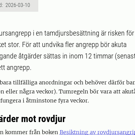
d: 2026-03-10
jursangrepp i en tamdjursbesättning är risken för 
t stor. För att undvika fler angrepp bör akuta
ande åtgärder sättas in inom 12 timmar (senas
ett angrepp.
bara tillfälliga anordningar och behöver därför bar
on eller några veckor). Tumregeln bör vara att aku
 fungera i åtminstone fyra veckor.
ärder mot rovdjur
an kommer från boken
Besiktning av rovdjursangr