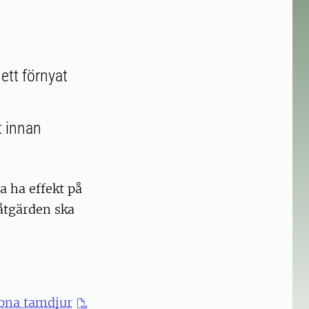
ett förnyat
t innan
a ha effekt på
tåtgärden ska
ipna tamdjur