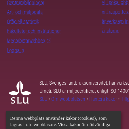
vill söka jobb
Centrumbildningar
vill rapporte
Art- och miljödata
är verksam i
Officiell statistik
är alumn
Fakulteter och institutioner
Medarbetarwebben
Logga in
SLU, Sveriges lantbruksuniversitet, har verk
Umeå. SLU är miljöcertifierat enligt ISO 140
SLU
•
Om webbplatsen
•
Hantera kakor
•
Til
Denna webbplats använder kakor (cookies), som
lagras i din webbläsare. Vissa kakor är nödvändiga