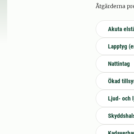
Åtgärderna pre
Akuta elst
Lapptyg (e
Nattintag
Ökad tills
Ljud- och
Skyddshal
Kadaverha