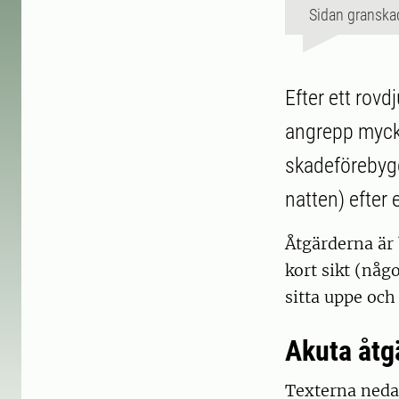
Sidan granska
Efter ett rovd
angrepp mycke
skadeförebygg
natten) efter 
Åtgärderna är 
kort sikt (någ
sitta uppe och
Akuta åtg
Texterna ned