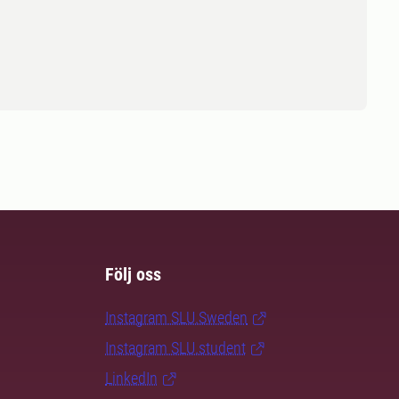
Följ oss
Instagram SLU.Sweden
Instagram SLU.student
LinkedIn