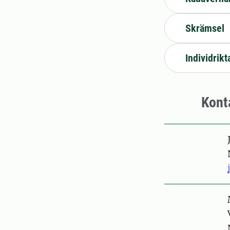
Skrämsel
Individrikt
Kont
Pers
Pers