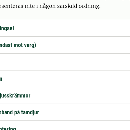
senteras inte i någon särskild ordning.
ängsel
ndast mot varg)
yn
 ljusskrämmor
sband på tamdjur
ntering