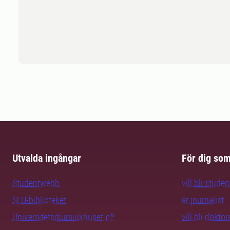
Utvalda ingångar
För dig so
Studentwebb
vill bli studen
SLU-biblioteket
är journalist
Universitetsdjursjukhuset
vill bli dokto