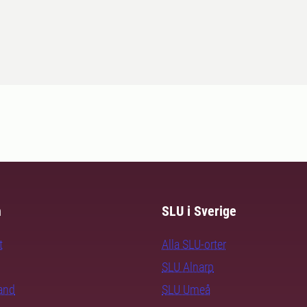
m
SLU i Sverige
t
Alla SLU-orter
SLU Alnarp
rand
SLU Umeå