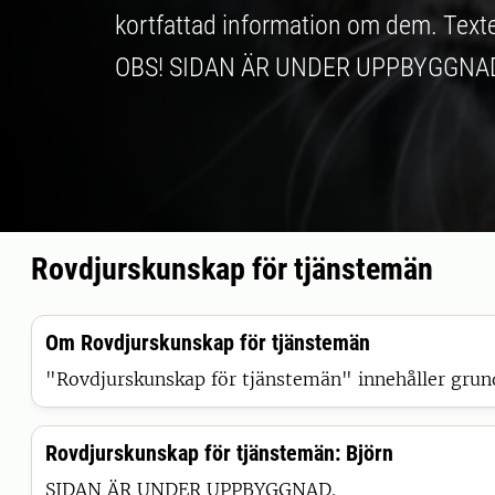
kortfattad information om dem. Texter
OBS! SIDAN ÄR UNDER UPPBYGGNA
Rovdjurskunskap för tjänstemän
Om Rovdjurskunskap för tjänstemän
"Rovdjurskunskap för tjänstemän" innehåller grun
Rovdjurskunskap för tjänstemän: Björn
SIDAN ÄR UNDER UPPBYGGNAD.