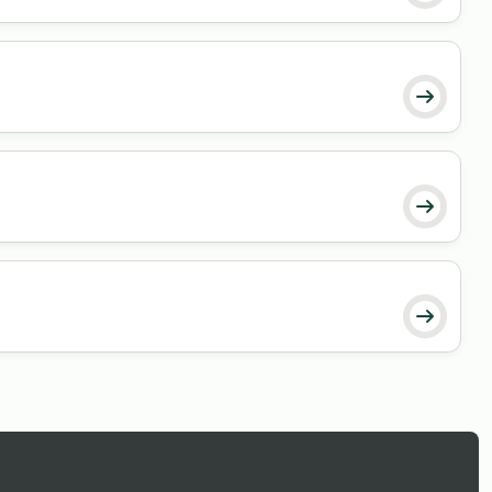


