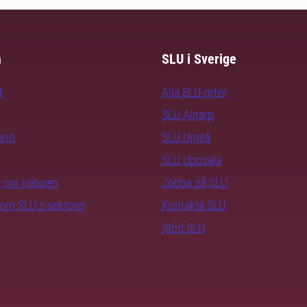
m
SLU i Sverige
t
Alla SLU-orter
SLU Alnarp
rand
SLU Umeå
SLU Uppsala
ra om naturen
Jobba på SLU
nom SLU:s sektorer
Kontakta SLU
Stöd SLU