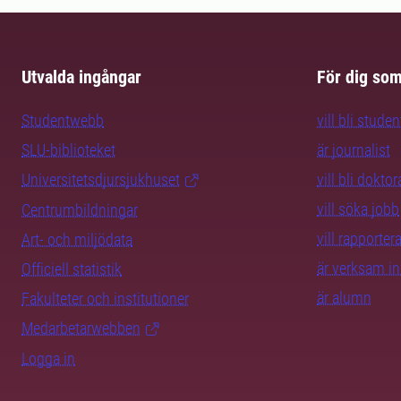
Utvalda ingångar
För dig so
Studentwebb
vill bli studen
SLU-biblioteket
är journalist
Universitetsdjursjukhuset
vill bli dokto
vill söka jobb
Centrumbildningar
vill rapporte
Art- och miljödata
är verksam i
Officiell statistik
är alumn
Fakulteter och institutioner
Medarbetarwebben
Logga in