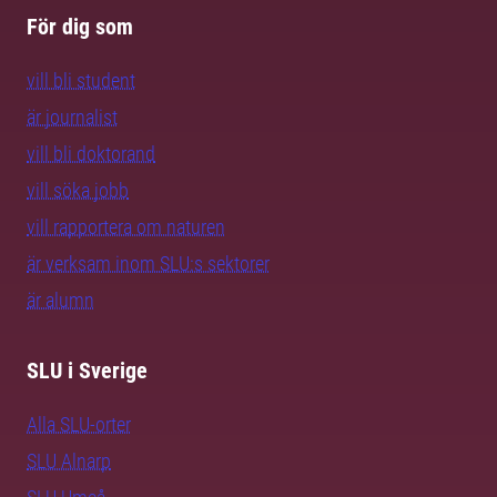
För dig som
vill bli student
är journalist
vill bli doktorand
vill söka jobb
vill rapportera om naturen
är verksam inom SLU:s sektorer
är alumn
SLU i Sverige
Alla SLU-orter
SLU Alnarp