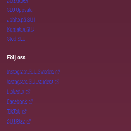
SLU Umeå
SLU Uppsala
Jobba på SLU
Kontakta SLU
Stöd SLU
Följ oss
Instagram SLU.Sweden
Instagram SLU.student
LinkedIn
Facebook
TikTok
SLU Play