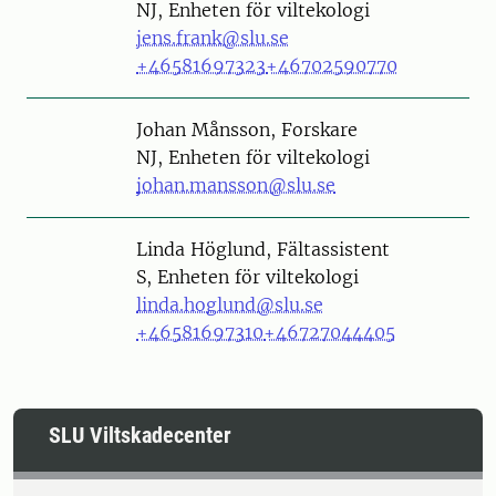
NJ, Enheten för viltekologi
jens.frank@slu.se
+46581697323
+46702590770
Person
Johan Månsson, Forskare
NJ, Enheten för viltekologi
johan.mansson@slu.se
Person
Linda Höglund, Fältassistent
S, Enheten för viltekologi
linda.hoglund@slu.se
+46581697310
+46727044405
SLU Viltskadecenter