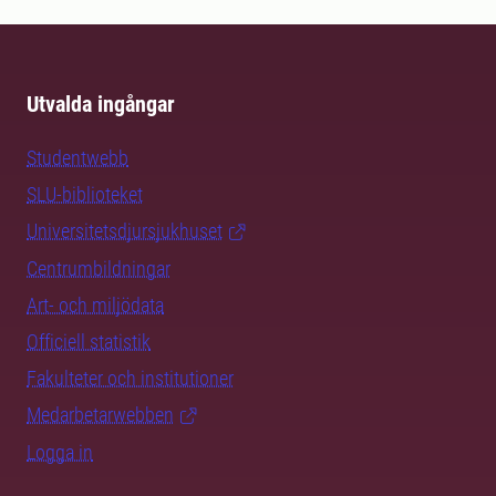
Utvalda ingångar
Studentwebb
SLU-biblioteket
Universitetsdjursjukhuset
Centrumbildningar
Art- och miljödata
Officiell statistik
Fakulteter och institutioner
Medarbetarwebben
Logga in