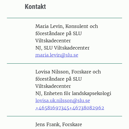
Kontakt
Person
Maria Levin, Konsulent och
föreståndare på SLU
Viltskadecenter
NJ, SLU Viltskadecenter
maria.levin@slu.se
Person
Lovisa Nilsson, Forskare och
föreståndare på SLU
Viltskadecenter
NJ, Enheten för landskapsekologi
lovisa.uk.nilsson@slu.se
+46581697345
+46738082962
Person
Jens Frank, Forskare