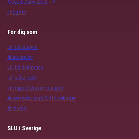
Medarbetarwebben
Logga in
För dig som
vill bli student
är journalist
vill bli doktorand
vill söka jobb
vill rapportera om naturen
är verksam inom SLU:s sektorer
är alumn
SLU i Sverige