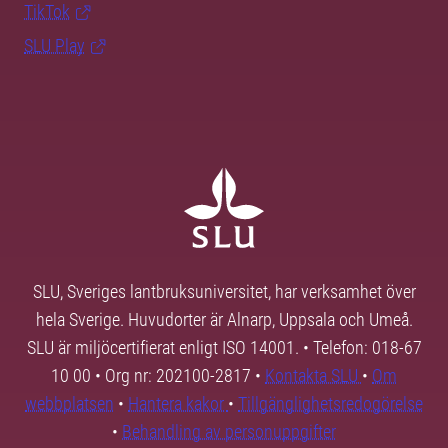
TikTok
SLU Play
SLU, Sveriges lantbruksuniversitet, har verksamhet över
hela Sverige. Huvudorter är Alnarp, Uppsala och Umeå.
SLU är miljöcertifierat enligt ISO 14001. • Telefon: 018-67
10 00 • Org nr: 202100-2817 •
Kontakta SLU
•
Om
webbplatsen
•
Hantera kakor
•
Tillgänglighetsredogörelse
•
Behandling av personuppgifter