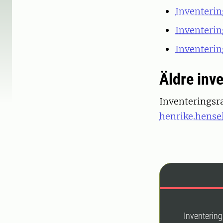
Inventerin
Inventerin
Inventerin
Äldre inv
Inventeringsra
henrike.hense
Inventering