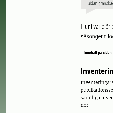
Sidan granska
I juni varje å
säsongens lodj
Innehåll på sidan
Inventeri
Inventeringsr
publikationss
samtliga inven
ner.