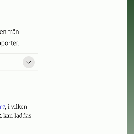
ten från
pporter.
, i vilken
4 kan laddas