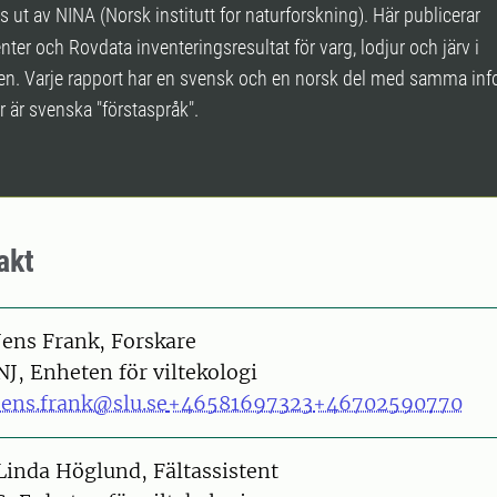
s ut av NINA (Norsk institutt for naturforskning). Här publicerar
nter och Rovdata inventeringsresultat för varg, lodjur och järv i
en. Varje rapport har en svensk och en norsk del med samma inf
r är svenska "förstaspråk".
akt
on
Jens Frank, Forskare
NJ, Enheten för viltekologi
jens.frank@slu.se
+46581697323
+46702590770
on
Linda Höglund, Fältassistent