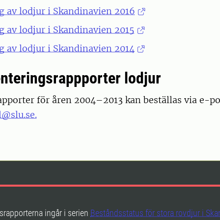
g av lodjur i Skandinavien 2016
g av lodjur i Skandinavien 2015
g av lodjur i Skandinavien 2014
enteringsrappporter lodjur
pporter för åren 2004–2013 kan beställas via e-pos
l@slu.se.
srapporterna ingår i serien
Beståndsstatus för stora rovdjur i Sk