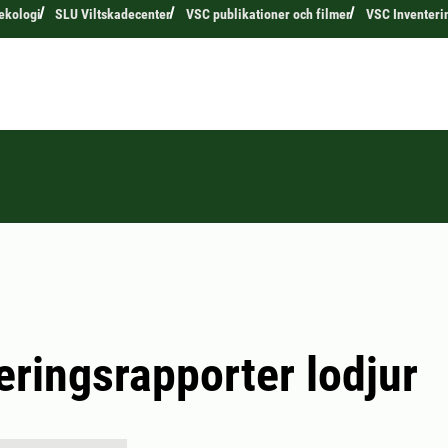
 ekologi
SLU Viltskadecenter
VSC publikationer och filmer
VSC Inventeri
eringsrapporter lodjur