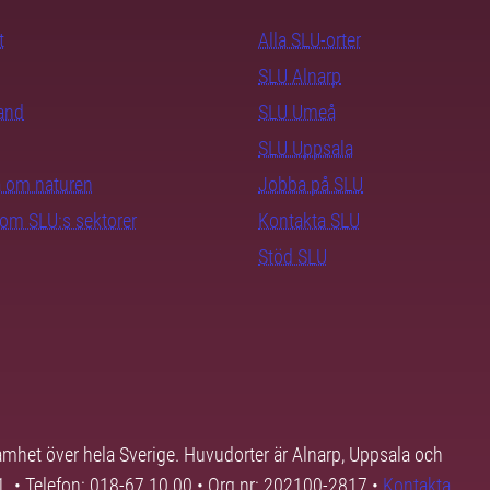
t
Alla SLU-orter
SLU Alnarp
rand
SLU Umeå
SLU Uppsala
ra om naturen
Jobba på SLU
nom SLU:s sektorer
Kontakta SLU
Stöd SLU
samhet över hela Sverige. Huvudorter är Alnarp, Uppsala och
01. • Telefon: 018-67 10 00 • Org nr: 202100-2817 •
Kontakta