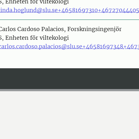
S, Enheten för viltekologi
linda.hoglund@slu.se
+46581697310
+4672704440
on
Carlos Cardoso Palacios, Forskningsingenjör
S, Enheten för viltekologi
carlos.cardoso.palacios@slu.se
+46581697348
+467