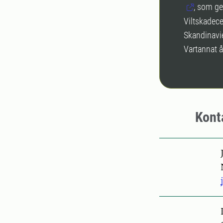
, som ge
Viltskadece
Skandinavi
Vartannat å
Kont
Pers
Pers