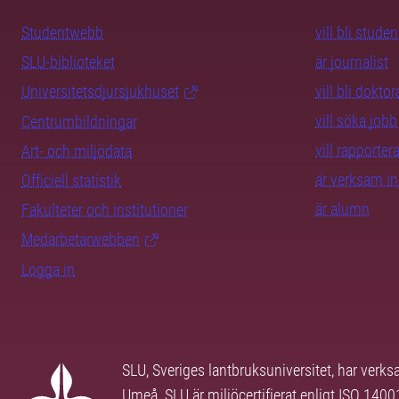
Studentwebb
vill bli studen
SLU-biblioteket
är journalist
Universitetsdjursjukhuset
vill bli dokto
vill söka jobb
Centrumbildningar
vill rapporte
Art- och miljödata
är verksam i
Officiell statistik
är alumn
Fakulteter och institutioner
Medarbetarwebben
Logga in
SLU, Sveriges lantbruksuniversitet, har verk
Umeå. SLU är miljöcertifierat enligt ISO 140