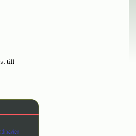
t till
andinavien