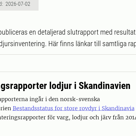
d: 2026-07-02
r publiceras en detaljerad slutrapport med resulta
ursinventering. Här finns länkar till samtliga ra
ngsrapporter lodjur i Skandinavien
apporterna ingår i den norsk-svenska
erien
Bestandsstatus for store rovdyr i Skandinavia
teringsrapporter för varg, lodjur och järv från 201