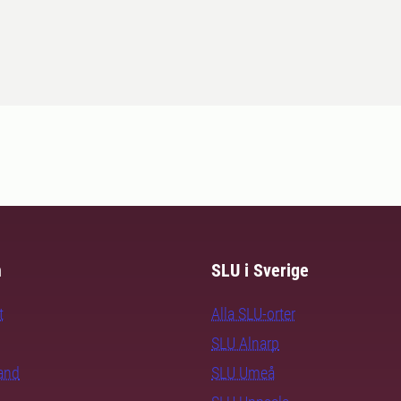
m
SLU i Sverige
t
Alla SLU-orter
SLU Alnarp
rand
SLU Umeå