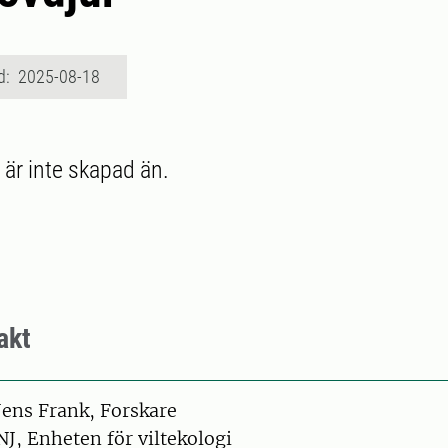
d: 2025-08-18
 är inte skapad än.
akt
on
Jens Frank, Forskare
NJ, Enheten för viltekologi