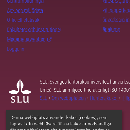
vill söka jobb
Centrumbildningar
vill rapporte
Art- och miljödata
är verksam i
Officiell statistik
är alumn
Fakulteter och institutioner
Medarbetarwebben
Logga in
SLU, Sveriges lantbruksuniversitet, har verk
Umeå. SLU är miljöcertifierat enligt ISO 140
SLU
•
Om webbplatsen
•
Hantera kakor
•
Til
Denna webbplats använder kakor (cookies), som
lagras i din webbläsare. Vissa kakor är nödvändiga