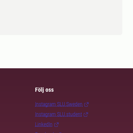
Följ oss
Instagram SLU.Sweden
Instagram SLU.student
LinkedIn