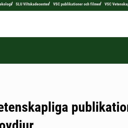
 ekologi
SLU Viltskadecenter
VSC publikationer och filmer
VSC Vetenskap
tenskapliga publikatio
rovdjur