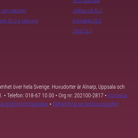
SLU Uppsala
ra om naturen
Jobba på SLU
nom SLU:s sektorer
Kontakta SLU
Stöd SLU
samhet över hela Sverige. Huvudorter är Alnarp, Uppsala och
01. • Telefon: 018-67 10 00 • Org nr: 202100-2817 •
Kontakta
lgänglighetsredogörelse
•
Behandling av personuppgifter