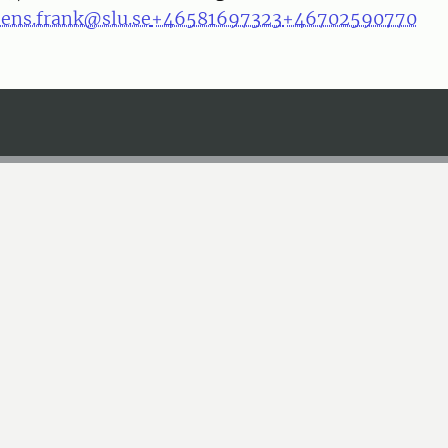
jens.frank@slu.se
+46581697323
+46702590770