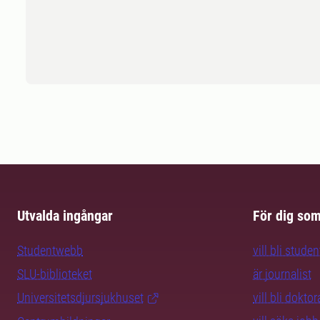
Utvalda ingångar
För dig so
Studentwebb
vill bli studen
SLU-biblioteket
är journalist
Universitetsdjursjukhuset
vill bli dokto