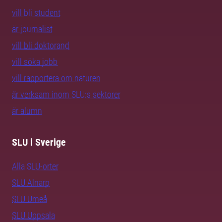
vill bli student
är journalist
vill bli doktorand
vill söka jobb
vill rapportera om naturen
är verksam inom SLU:s sektorer
är alumn
SLU i Sverige
Alla SLU-orter
SLU Alnarp
SLU Umeå
SLU Uppsala