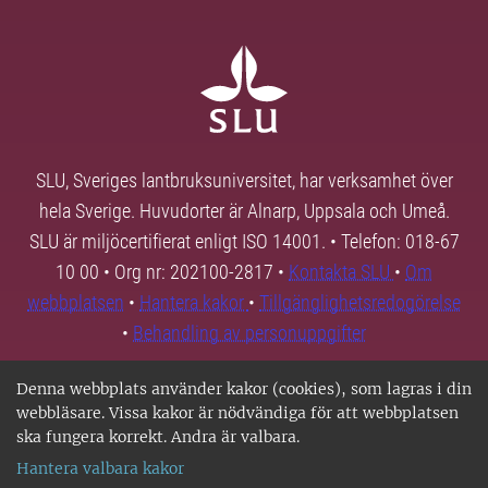
SLU, Sveriges lantbruksuniversitet, har verksamhet över
hela Sverige. Huvudorter är Alnarp, Uppsala och Umeå.
SLU är miljöcertifierat enligt ISO 14001. • Telefon: 018-67
10 00 • Org nr: 202100-2817 •
Kontakta SLU
•
Om
webbplatsen
•
Hantera kakor
•
Tillgänglighetsredogörelse
•
Behandling av personuppgifter
Denna webbplats använder kakor (cookies), som lagras i din
webbläsare. Vissa kakor är nödvändiga för att webbplatsen
ska fungera korrekt. Andra är valbara.
Hantera valbara kakor