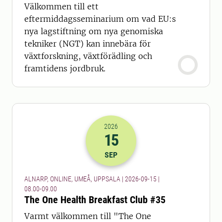
Välkommen till ett
eftermiddagsseminarium om vad EU:s
nya lagstiftning om nya genomiska
tekniker (NGT) kan innebära för
växtforskning, växtförädling och
framtidens jordbruk.
2026
15
2026-15-09 06:00
till
2026-15-09 07
SEP
ALNARP, ONLINE, UMEÅ, UPPSALA | 2026-09-15 |
08.00-09.00
The One Health Breakfast Club #35
Varmt välkommen till "The One