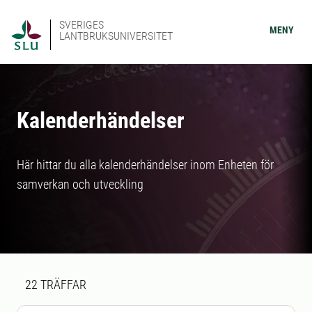
SVERIGES
MENY
LANTBRUKSUNIVERSITET
Kalenderhändelser
Här hittar du alla kalenderhändelser inom Enheten för
samverkan och utveckling
Sökresultat
22 sökresultat hittades
22
TRÄFFAR