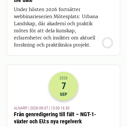
the date
Under hösten 2026 fortsätter
webbinarieserien Mötesplats: Urbana
Landskap, där akademi och praktik
mötes för att dela kunskap,
erfarenheter och insikter om aktuell
forskning och praktiknära projekt.
2026
7
2026-07-09 11:00
till
2026-07-09 14
SEP
ALNARP | 2026-09-07 | 13.00-16.30
Från genredigering till fält – NGT-1-
växter och EU:s nya regelverk