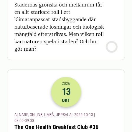
Städernas grönska och mellanrum får
en allt starkare roll i ett
klimatanpassat stadsbyggande där
naturbaserade lösningar och biologisk
mångfald eftersträvas. Men vilken roll
kan naturen spela i staden? Och hur
gör man?
2026
13
2026-13-10 06:00
till
2026-13-10 07
OKT
ALNARP, ONLINE, UMEÅ, UPPSALA | 2026-10-13 |
08.00-09.00
The One Health Breakfast Club #36