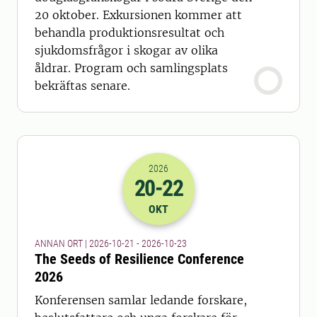
20 oktober. Exkursionen kommer att
behandla produktionsresultat och
sjukdomsfrågor i skogar av olika
åldrar. Program och samlingsplats
bekräftas senare.
2026
20
-22
2026-20-10 22:00
till
2026-22-10 22
OKT
ANNAN ORT | 2026-10-21 - 2026-10-23
The Seeds of Resilience Conference
2026
Konferensen samlar ledande forskare,