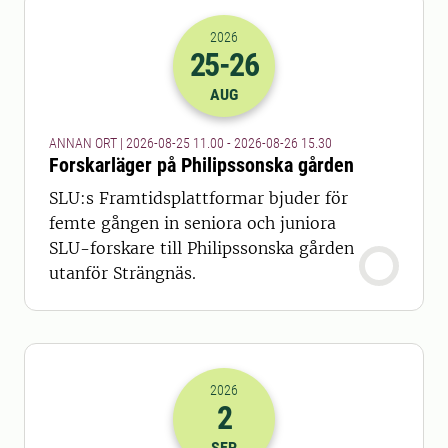
2026
25
-26
2026-25-08 09:00
till
2026-26-08 13
AUG
ANNAN ORT | 2026-08-25 11.00 - 2026-08-26 15.30
Forskarläger på Philipssonska gården
SLU:s Framtidsplattformar bjuder för
femte gången in seniora och juniora
SLU-forskare till Philipssonska gården
utanför Strängnäs.
2026
2
2026-02-09 07:00
till
2026-02-09 14
SEP