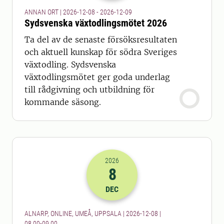
ANNAN ORT | 2026-12-08 - 2026-12-09
Sydsvenska växtodlingsmötet 2026
Ta del av de senaste försöksresultaten
och aktuell kunskap för södra Sveriges
växtodling. Sydsvenska
växtodlingsmötet ger goda underlag
till rådgivning och utbildning för
kommande säsong.
2026
8
2026-08-12 07:00
till
2026-08-12 08
DEC
ALNARP, ONLINE, UMEÅ, UPPSALA | 2026-12-08 |
08.00-09.00