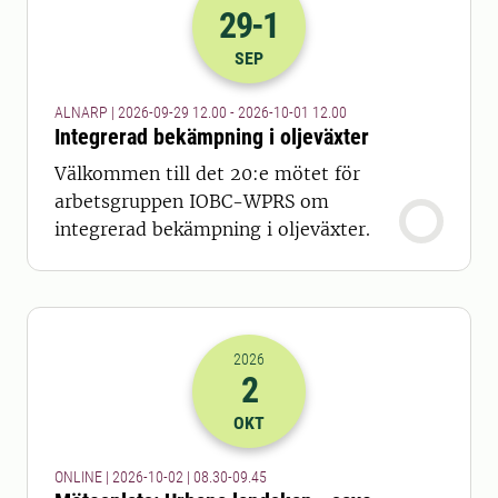
29
-1
2026-29-09 10:00
till
2026-01-10 10
SEP
ALNARP | 2026-09-29 12.00 - 2026-10-01 12.00
Integrerad bekämpning i oljeväxter
Välkommen till det 20:e mötet för
arbetsgruppen IOBC-WPRS om
integrerad bekämpning i oljeväxter.
2026
2
2026-02-10 06:30
till
2026-02-10 07
OKT
ONLINE | 2026-10-02 | 08.30-09.45