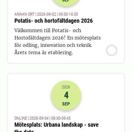
ANNAN ORT | 2026-09-02 | 09.00-16.00
Potatis- och hortofältdagen 2026
Välkommen till Potatis- och
Hortofältdagen 2026! En mötesplats
för odling, innovation och teknik.
Årets tema är etablering.
2026
4
2026-04-09 06:30
till
2026-04-09 07
SEP
ONLINE | 2026-09-04 | 08.30-09.45
Mötesplats: Urbana landskap - save