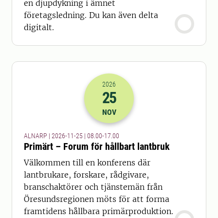
en djupdykning i ämnet
företagsledning. Du kan även delta
digitalt.
2026
25
2026-25-11 07:00
till
2026-25-11 16
NOV
ALNARP | 2026-11-25 | 08.00-17.00
Primärt – Forum för hållbart lantbruk
Välkommen till en konferens där
lantbrukare, forskare, rådgivare,
branschaktörer och tjänstemän från
Öresundsregionen möts för att forma
framtidens hållbara primärproduktion.