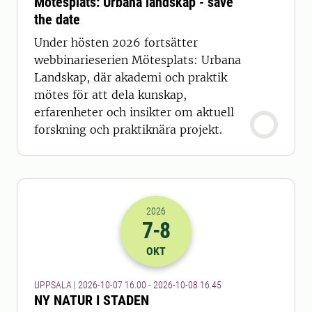
Mötesplats: Urbana landskap - save
the date
Under hösten 2026 fortsätter
webbinarieserien Mötesplats: Urbana
Landskap, där akademi och praktik
mötes för att dela kunskap,
erfarenheter och insikter om aktuell
forskning och praktiknära projekt.
2026
7
-8
2026-07-10 14:00
till
2026-08-10 14
OKT
UPPSALA | 2026-10-07 16.00 - 2026-10-08 16.45
NY NATUR I STADEN