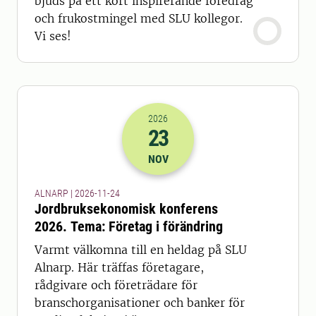
bjuds på ett kort inspirerande föredrag
och frukostmingel med SLU kollegor.
Vi ses!
2026
23
2026-23-11 23:00
NOV
ALNARP | 2026-11-24
Jordbruksekonomisk konferens
2026. Tema: Företag i förändring
Varmt välkomna till en heldag på SLU
Alnarp. Här träffas företagare,
rådgivare och företrädare för
branschorganisationer och banker för