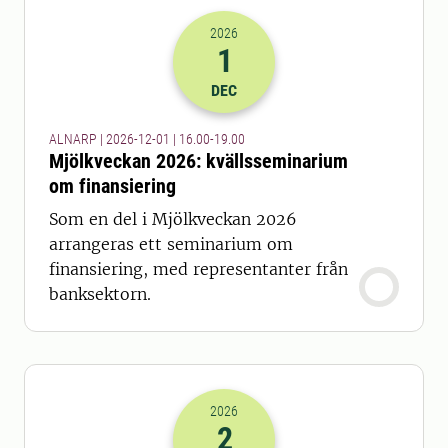
2026
1
2026-01-12 15:00
till
2026-01-12 18
DEC
ALNARP | 2026-12-01 | 16.00-19.00
Mjölkveckan 2026: kvällsseminarium
om finansiering
Som en del i Mjölkveckan 2026
arrangeras ett seminarium om
finansiering, med representanter från
banksektorn.
2026
2