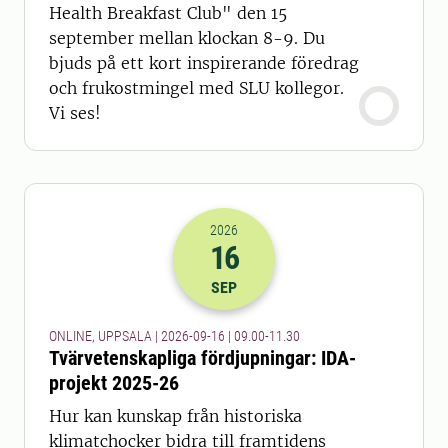
Health Breakfast Club" den 15
september mellan klockan 8-9. Du
bjuds på ett kort inspirerande föredrag
och frukostmingel med SLU kollegor.
Vi ses!
2026
16
2026-16-09 07:00
till
2026-16-09 09
SEP
ONLINE, UPPSALA | 2026-09-16 | 09.00-11.30
Tvärvetenskapliga fördjupningar: IDA-
projekt 2025-26
Hur kan kunskap från historiska
klimatchocker bidra till framtidens