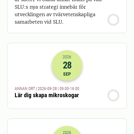
SLU:s nya strategi innebär för
utvecklingen av tvärvetenskapliga
samarbeten vid SLU.
2026
28
2026-28-09 07:00
till
2026-28-09 14
SEP
ANNAN ORT | 2026-09-28 | 09.00-16.00
Lär dig skapa mikroskogar
2026