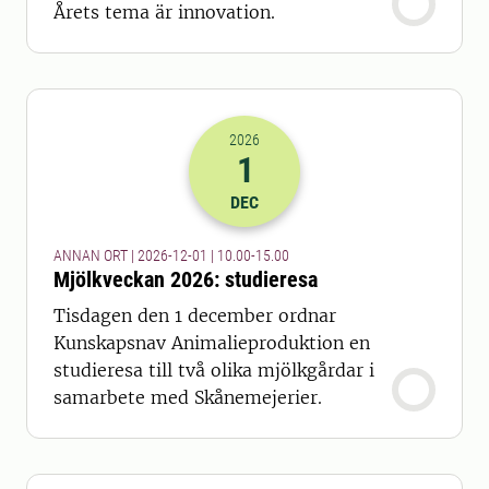
Årets tema är innovation.
2026
1
2026-01-12 09:00
till
2026-01-12 14
DEC
ANNAN ORT | 2026-12-01 | 10.00-15.00
Mjölkveckan 2026: studieresa
Tisdagen den 1 december ordnar
Kunskapsnav Animalieproduktion en
studieresa till två olika mjölkgårdar i
samarbete med Skånemejerier.