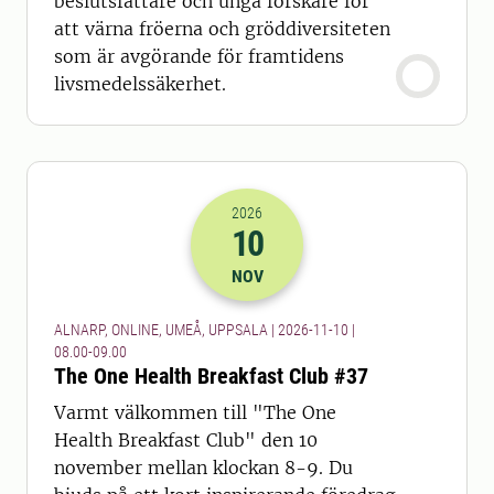
beslutsfattare och unga forskare för
att värna fröerna och gröddiversiteten
som är avgörande för framtidens
livsmedelssäkerhet.
2026
10
2026-10-11 07:00
till
2026-10-11 08
NOV
ALNARP, ONLINE, UMEÅ, UPPSALA | 2026-11-10 |
08.00-09.00
The One Health Breakfast Club #37
Varmt välkommen till "The One
Health Breakfast Club" den 10
november mellan klockan 8-9. Du