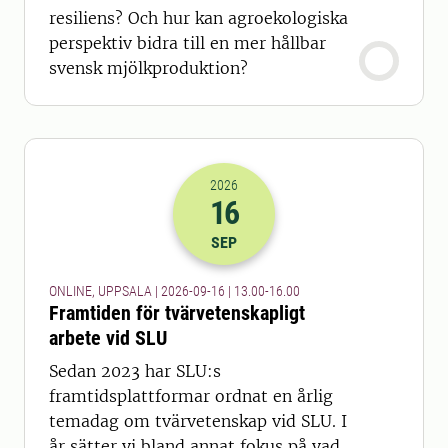
resiliens? Och hur kan agroekologiska
perspektiv bidra till en mer hållbar
svensk mjölkproduktion?
2026
16
2026-16-09 11:00
till
2026-16-09 14
SEP
ONLINE, UPPSALA | 2026-09-16 | 13.00-16.00
Framtiden för tvärvetenskapligt
arbete vid SLU
Sedan 2023 har SLU:s
framtidsplattformar ordnat en årlig
temadag om tvärvetenskap vid SLU. I
år sätter vi bland annat fokus på vad