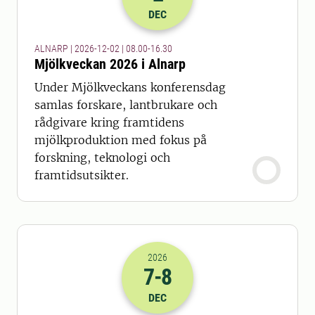
2026-02-12 07:00
till
2026-02-12 15
DEC
ALNARP | 2026-12-02 | 08.00-16.30
Mjölkveckan 2026 i Alnarp
Under Mjölkveckans konferensdag
samlas forskare, lantbrukare och
rådgivare kring framtidens
mjölkproduktion med fokus på
forskning, teknologi och
framtidsutsikter.
2026
7
-8
2026-07-12 23:00
till
2026-08-12 23
DEC