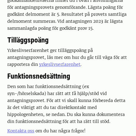
godkännandenivåerna finner du i ovan i anvisningarna
för antagningsprovets genomförande. Lägsta poäng för
godkänt delmoment är 5. Resultatet på provets samtliga
delmoment summeras. Vid antagningen 2023 är lägsta
sammanlagda poäng för godkänt prov 15.
Tilläggspoäng
Yrkeslivserfarenhet ger tilläggspoäng på
antagningsprovet, läs mer om hur du går till väga för att
rapportera din
yrkeslivserfarenhet
.
Funktionsnedsättning
Den som har funktionsnedsättning (ex
syn-/hörselskada) har rätt att få hjälp/stöd vid
antagningsprovet. För att vi skall kunna förbereda detta
är det viktigt att du tar direktkontakt med
hippologenheten, se nedan. Du ska kunna dokumentera
din funktionsnedsättning för att ha rätt till stöd.
Kontakta oss
om du har några frågor!