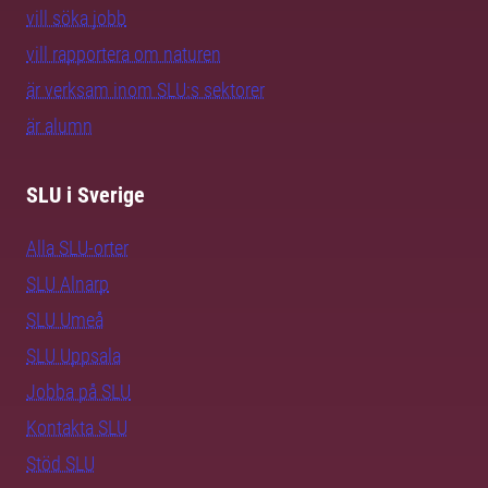
vill söka jobb
vill rapportera om naturen
är verksam inom SLU:s sektorer
är alumn
SLU i Sverige
Alla SLU-orter
SLU Alnarp
SLU Umeå
SLU Uppsala
Jobba på SLU
Kontakta SLU
Stöd SLU