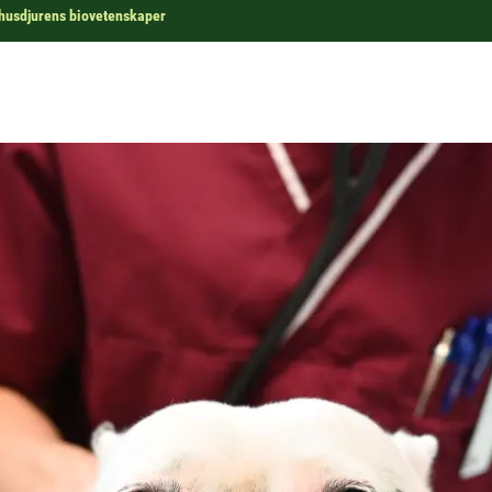
r husdjurens biovetenskaper