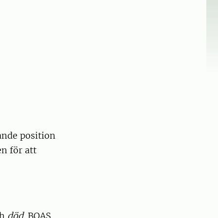
ande position
n för att
ch
död
. BOAS