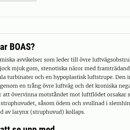
kar BOAS?
iska avvikelser som leder till övre luftvägsobstru
tjock mjuk gom, stenotiska näror med framträdand
a turbinater och en hypoplastisk luftstrupe. Den 
 genom en trång övre luftväg och det kroniska nega
r att övervinna motståndet mot luftflödet orsakar
i struphuvudet, såsom ödem och svullnad i slemhi
d av larynx (struphuvud) kollaps.
att se upp med