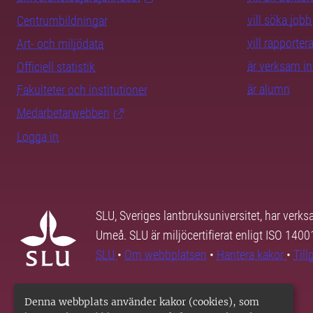
vill söka jobb
Centrumbildningar
vill rapporte
Art- och miljödata
är verksam i
Officiell statistik
är alumn
Fakulteter och institutioner
Medarbetarwebben
Logga in
SLU, Sveriges lantbruksuniversitet, har verk
Umeå. SLU är miljöcertifierat enligt ISO 140
SLU
•
Om webbplatsen
•
Hantera kakor
•
Til
Denna webbplats använder kakor (cookies), som