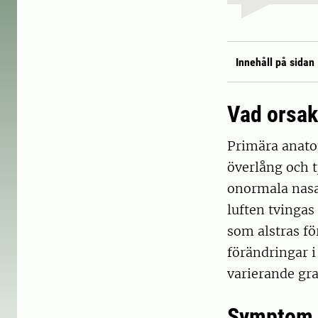
Innehåll på sidan
Vad orsa
Primära anatom
överlång och 
onormala nasal
luften tvingas
som alstras fö
förändringar 
varierande gra
Symptom 