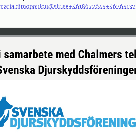
maria.dimopoulou@slu.se
+4618672645
+46765137
 i samarbete med Chalmers te
Svenska Djurskyddsföreninge