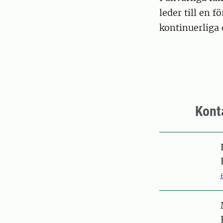
leder till en 
kontinuerliga
Kont
Pers
Pers