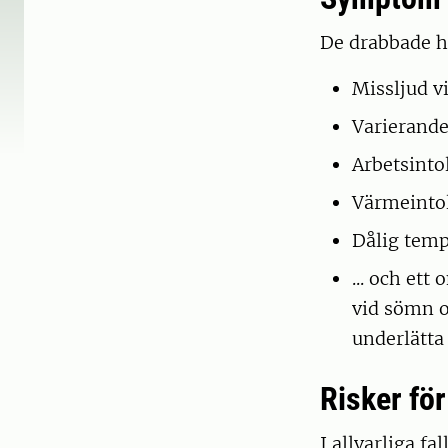
De drabbade h
Missljud v
Varierande
Arbetsinto
Värmeinto
Dålig temp
... och et
vid sömn o
underlätt
Risker för
I allvarliga f