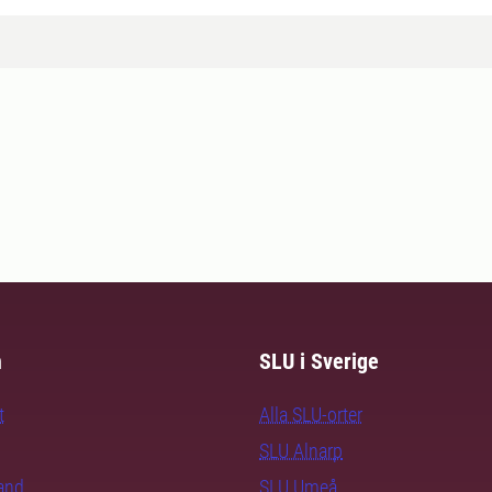
m
SLU i Sverige
t
Alla SLU-orter
SLU Alnarp
rand
SLU Umeå