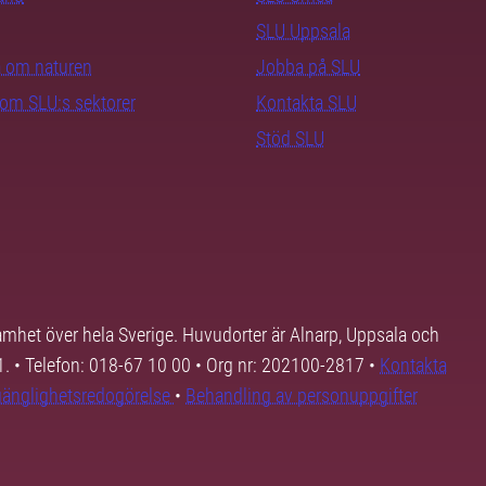
SLU Uppsala
ra om naturen
Jobba på SLU
nom SLU:s sektorer
Kontakta SLU
Stöd SLU
samhet över hela Sverige. Huvudorter är Alnarp, Uppsala och
01. • Telefon: 018-67 10 00 • Org nr: 202100-2817 •
Kontakta
lgänglighetsredogörelse
•
Behandling av personuppgifter