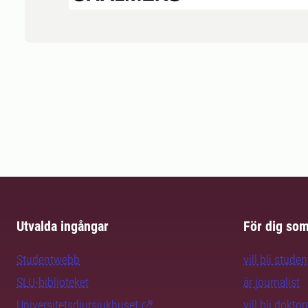
Utvalda ingångar
För dig so
Studentwebb
vill bli studen
SLU-biblioteket
är journalist
Universitetsdjursjukhuset
vill bli dokto