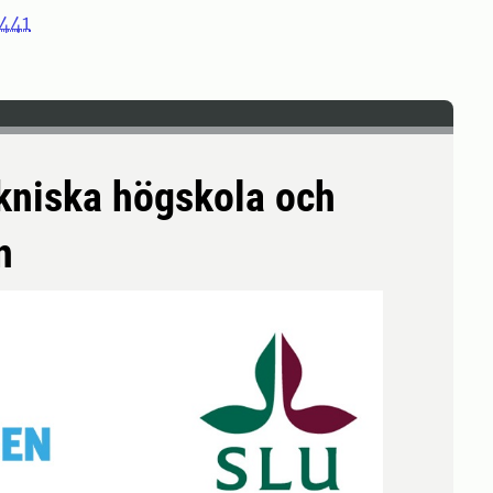
441
kniska högskola och
n