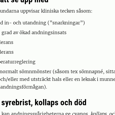
undarna uppvisar kliniska tecken såsom:
id in- och utandning (”snarkningar”)
 grad av ökad andningsinsats
lerans
lerans
eraturreglering
t onormalt sömnmönster (såsom tex sömnapné, sitt
ch/eller med utsträckt hals eller en leksak i munne
a andningsförmågan).
 syrebrist, kollaps och död
all kan andningssvårigheterna ge
cyanos
,
kollaps
, o