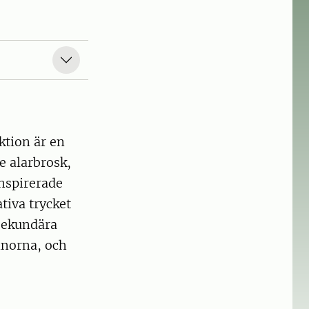
ktion är en
e alarbrosk,
inspirerade
tiva trycket
 sekundära
nnorna, och