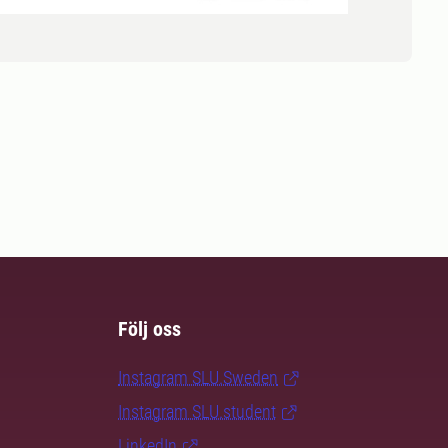
Följ oss
Instagram SLU.Sweden
Instagram SLU.student
LinkedIn