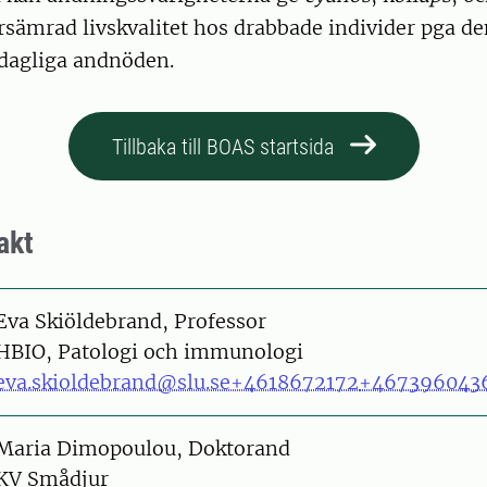
försämrad livskvalitet hos drabbade individer pga d
 dagliga andnöden.
Tillbaka till BOAS startsida
akt
on
Eva Skiöldebrand, Professor
HBIO, Patologi och immunologi
eva.skioldebrand@slu.se
+4618672172
+467396043
on
Maria Dimopoulou, Doktorand
KV Smådjur