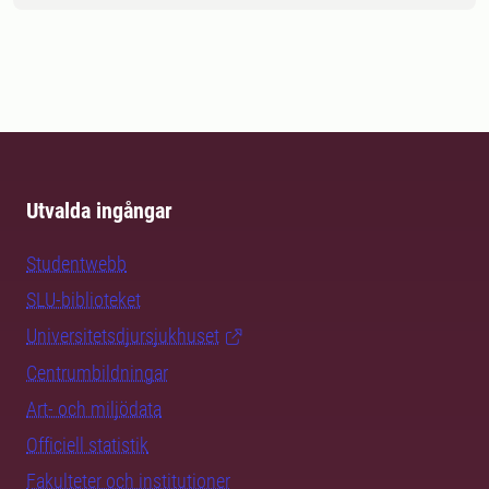
Utvalda ingångar
Studentwebb
SLU-biblioteket
Universitetsdjursjukhuset
Centrumbildningar
Art- och miljödata
Officiell statistik
Fakulteter och institutioner