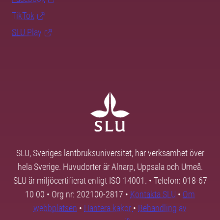
TikTok
SLU Play
SLU, Sveriges lantbruksuniversitet, har verksamhet över
hela Sverige. Huvudorter är Alnarp, Uppsala och Umeå.
SLU är miljöcertifierat enligt ISO 14001. • Telefon: 018-67
10 00 • Org nr: 202100-2817 •
Kontakta SLU
•
Om
webbplatsen
•
Hantera kakor
•
Behandling av