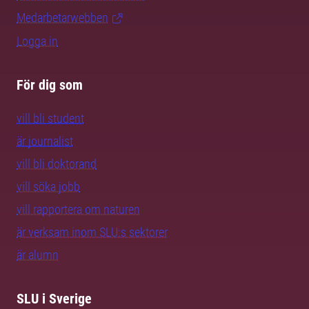
Medarbetarwebben
Logga in
För dig som
vill bli student
är journalist
vill bli doktorand
vill söka jobb
vill rapportera om naturen
är verksam inom SLU:s sektorer
är alumn
SLU i Sverige