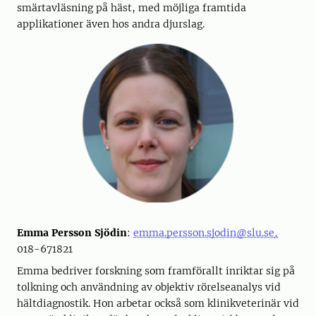
smärtavläsning på häst, med möjliga framtida
applikationer även hos andra djurslag.
Emma Persson Sjödin
:
em
ma.persson.sjodin@slu.se
,
018-671821
Emma bedriver forskning som framförallt inriktar sig på
tolkning och användning av objektiv rörelseanalys vid
hältdiagnostik. Hon arbetar också som klinikveterinär vid