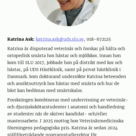
Katrina Ask:
katrina.ask@uds.slu.se
, 018-672125
Katrina är disputerad veterinär och forskar på hälta och
ortopedisk smärta hos hästar och mjölkkor. Innan hon
kom till SLU 2017, jobbade hon på distrikt med kor och
hästar, på UDS Hästklinik, samt på privat hästklinik i
Danmark. Som doktorand undersökte Katrina beteenden
och ansiktsuttryck hos hästar med smärta och hur de
bäst kan bedömas med smärtskalor.
Forskningen kombineras med undervisning av veterinär-
och djursjukskötarstudenter i anatomi och handledning
av studenter när de skriver kandidat- och/eller
mastersarbete. I 2025 mottog hon Veterinärmedicinska
föreningens pedagogiska pris. Katrina är sedan 2024
ställföreträdande programstudierektor för