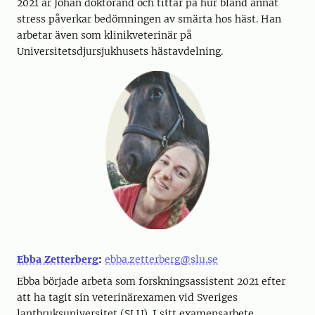
2021 är Johan doktorand och tittar på hur bland annat
stress påverkar bedömningen av smärta hos häst. Han
arbetar även som klinikveterinär på
Universitetsdjursjukhusets hästavdelning.​​
Ebba Zetterberg
:
ebba.zetterberg@slu.se
Ebba började arbeta som forskningsassistent 2021 efter
att ha tagit sin veterinärexamen vid Sveriges
lantbruksuniversitet (SLU). I sitt examensarbete