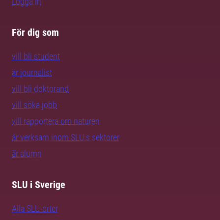
Logga in
För dig som
vill bli student
är journalist
vill bli doktorand
vill söka jobb
vill rapportera om naturen
är verksam inom SLU:s sektorer
är alumn
SLU i Sverige
Alla SLU-orter