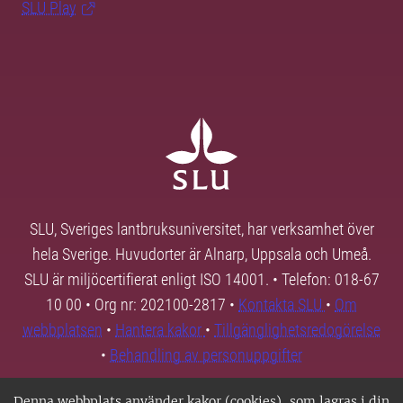
SLU Play
SLU, Sveriges lantbruksuniversitet, har verksamhet över
hela Sverige. Huvudorter är Alnarp, Uppsala och Umeå.
SLU är miljöcertifierat enligt ISO 14001. • Telefon: 018-67
10 00 • Org nr: 202100-2817 •
Kontakta SLU
•
Om
webbplatsen
•
Hantera kakor
•
Tillgänglighetsredogörelse
•
Behandling av personuppgifter
Denna webbplats använder kakor (cookies), som lagras i din