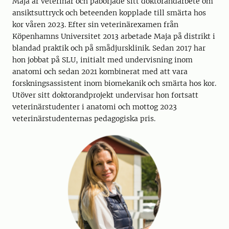
Maja är veterinär och påbörjade sitt doktorandarbete om
ansiktsuttryck och beteenden kopplade till smärta hos
kor våren 2023. Efter sin veterinärexamen från
Köpenhamns Universitet 2013 arbetade Maja på distrikt i
blandad praktik och på smådjursklinik. Sedan 2017 har
hon jobbat på SLU, initialt med undervisning inom
anatomi och sedan 2021 kombinerat med att vara
forskningsassistent inom biomekanik och smärta hos kor.
Utöver sitt doktorandprojekt undervisar hon fortsatt
veterinärstudenter i anatomi och mottog 2023
veterinärstudenternas pedagogiska pris.