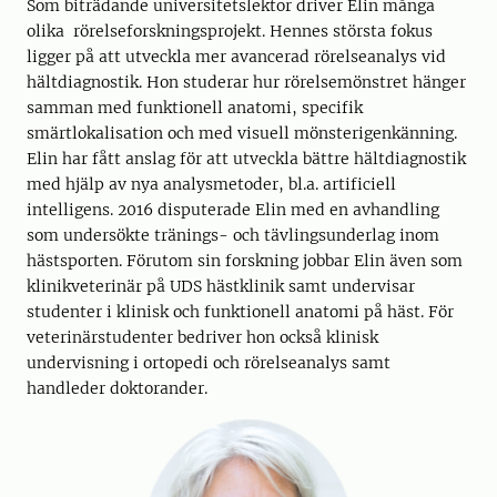
Som biträdande universitetslektor driver Elin många
olika rörelseforskningsprojekt. Hennes största fokus
ligger på att utveckla mer avancerad rörelseanalys vid
hältdiagnostik. Hon studerar hur rörelsemönstret hänger
samman med funktionell anatomi, specifik
smärtlokalisation och med visuell mönsterigenkänning.
Elin har fått anslag för att utveckla bättre hältdiagnostik
med hjälp av nya analysmetoder, bl.a. artificiell
intelligens. 2016 disputerade Elin med en avhandling
som undersökte tränings- och tävlingsunderlag inom
hästsporten. Förutom sin forskning jobbar Elin även som
klinikveterinär på UDS hästklinik samt undervisar
studenter i klinisk och funktionell anatomi på häst. För
veterinärstudenter bedriver hon också klinisk
undervisning i ortopedi och rörelseanalys samt
handleder doktorander.