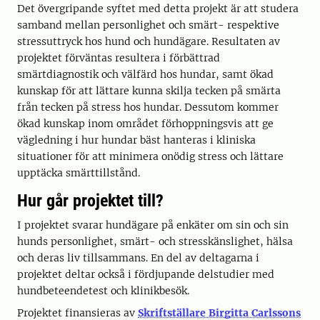
Det övergripande syftet med detta projekt är att studera
samband mellan personlighet och smärt- respektive
stressuttryck hos hund och hundägare. Resultaten av
projektet förväntas resultera i förbättrad
smärtdiagnostik och välfärd hos hundar, samt ökad
kunskap för att lättare kunna skilja tecken på smärta
från tecken på stress hos hundar. Dessutom kommer
ökad kunskap inom området förhoppningsvis att ge
vägledning i hur hundar bäst hanteras i kliniska
situationer för att minimera onödig stress och lättare
upptäcka smärttillstånd.
Hur går projektet till?
I projektet svarar hundägare på enkäter om sin och sin
hunds personlighet, smärt- och stresskänslighet, hälsa
och deras liv tillsammans. En del av deltagarna i
projektet deltar också i fördjupande delstudier med
hundbeteendetest och klinikbesök.
Projektet finansieras av
Skriftställare Birgitta Carlssons