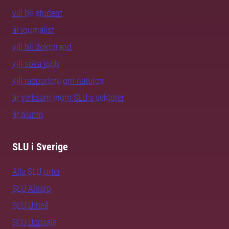
vill bli student
är journalist
vill bli doktorand
vill söka jobb
vill rapportera om naturen
är verksam inom SLU:s sektorer
är alumn
SLU i Sverige
Alla SLU-orter
SLU Alnarp
SLU Umeå
SLU Uppsala