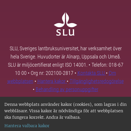
SLU, Sveriges lantbruksuniversitet, har verksamhet över
hela Sverige. Huvudorter är Alnarp, Uppsala och Umeå.
SLU är miljöcertifierat enligt ISO 14001. • Telefon: 018-67
10 00 • Org nr: 202100-2817 •
Kontakta SLU
•
Om
webbplatsen
•
Hantera kakor
•
Tillgänglighetsredogörelse
•
Behandling av personuppgifter
Denna webbplats använder kakor (cookies), som lagras i din
webbläsare. Vissa kakor är nödvändiga för att webbplatsen
ska fungera korrekt. Andra är valbara.
Hantera valbara kakor