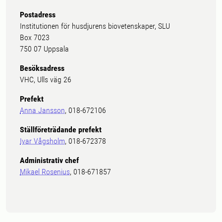
Postadress
Institutionen för husdjurens biovetenskaper, SLU
Box 7023
750 07 Uppsala
Besöksadress
VHC, Ulls väg 26
Prefekt
Anna Jansson
, 018-672106
Ställföreträdande prefekt
Ivar Vågsholm
, 018-672378
Administrativ chef
Mikael Rosenius
, 018-671857