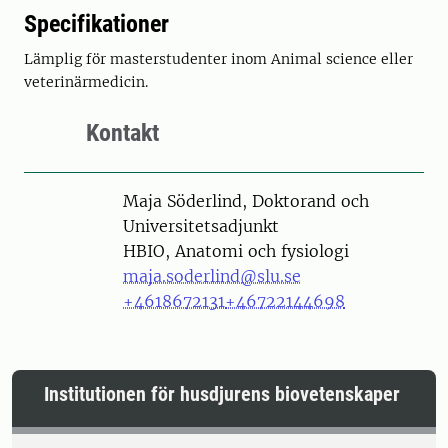
Specifikationer
Lämplig för masterstudenter inom Animal science eller
veterinärmedicin.
Kontakt
Person
Maja Söderlind, Doktorand och
Universitetsadjunkt
HBIO, Anatomi och fysiologi
maja.soderlind@slu.se
+4618672131
+46722144698
Institutionen för husdjurens biovetenskaper