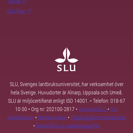
TikTok
SLU Play
SLU, Sveriges lantbruksuniversitet, har verksamhet över
hela Sverige. Huvudorter är Alnarp, Uppsala och Umeå.
SLU är miljöcertifierat enligt ISO 14001. • Telefon: 018-67
10 00 • Org nr: 202100-2817 •
Kontakta SLU
•
Om
webbplatsen
•
Hantera kakor
•
Tillgänglighetsredogörelse
•
Behandling av personuppgifter