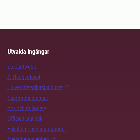
Utvalda ingångar
Studentwebb
SLU-biblioteket
Universitetsdjursjukhuset
Centrumbildningar
Art- och miljödata
Officiell statistik
Fakulteter och institutioner
Medarbetarwebben