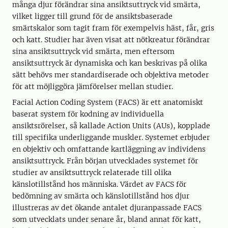
många djur förändrar sina ansiktsuttryck vid smärta,
vilket ligger till grund för de ansiktsbaserade
smärtskalor som tagit fram för exempelvis häst, får, gris
och katt. Studier har även visat att nötkreatur förändrar
sina ansiktsuttryck vid smärta, men eftersom
ansiktsuttryck är dynamiska och kan beskrivas på olika
sätt behövs mer standardiserade och objektiva metoder
för att möjliggöra jämförelser mellan studier.
Facial Action Coding System (FACS) är ett anatomiskt
baserat system för kodning av individuella
ansiktsrörelser, så kallade Action Units (AUs), kopplade
till specifika underliggande muskler. Systemet erbjuder
en objektiv och omfattande kartläggning av individens
ansiktsuttryck. Från början utvecklades systemet för
studier av ansiktsuttryck relaterade till olika
känslotillstånd hos människa. Värdet av FACS för
bedömning av smärta och känslotillstånd hos djur
illustreras av det ökande antalet djuranpassade FACS
som utvecklats under senare år, bland annat för katt,