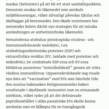
maskar (helminter) på att bli ett stort samhällsproblem.
Dessutom orsakar de läkemedel som används
miljöföroreningar, vilket allvarligt påverkar fjärilar och
skalbaggar på betesmarker. Den ökade resistensen hos
nematoder kräver därför nya strategier för att minska
användningen av anthelminthiska läkemedel.
Nematoderna utsöndrar pleiotropiska virulens- och
immunmodulerande molekyler, t.ex.
utsöndringssekretoriska proteiner (ESP) och
extracellulära vesiklar (EV, laddade med proteiner och
mikroRNA). De utsöndrade ESP:erna och EV:erna
förbättrar parasitens "motståndskraft” genom att störa
värdens immunförsvar. Uppseendeväckande nog visade
nya data att ”vaccination” med EVs som härrörde från
den murina hakmasken Heligmosomoides bakeri
resulterade i skyddande immunitet mot en utmanande
infektion, vilket tyder på att det definierade
peptidinnehållet i olika parasitiska EVs skulle kunna
användas som en blåkopia för en framgångsrik