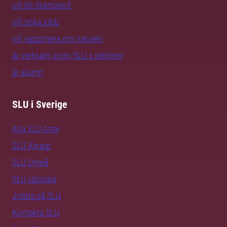
vill bli doktorand
vill söka jobb
vill rapportera om naturen
är verksam inom SLU:s sektorer
är alumn
SLU i Sverige
Alla SLU-orter
SLU Alnarp
SLU Umeå
SLU Uppsala
Jobba på SLU
Kontakta SLU