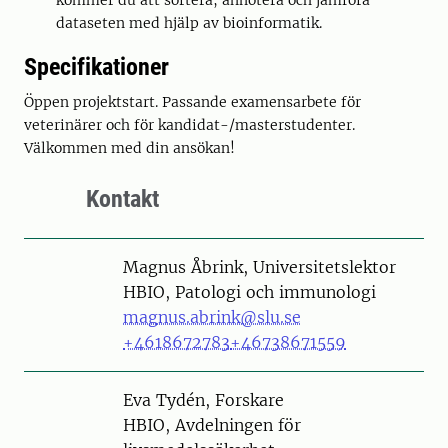
kommer du att sortera, annotera och jämföra
dataseten med hjälp av bioinformatik.
Specifikationer
Öppen projektstart. Passande examensarbete för
veterinärer och för kandidat-/masterstudenter.
Välkommen med din ansökan!
Kontakt
Person
Magnus Åbrink, Universitetslektor
HBIO, Patologi och immunologi
magnus.abrink@slu.se
+4618672783
+46738671559
Person
Eva Tydén, Forskare
HBIO, Avdelningen för