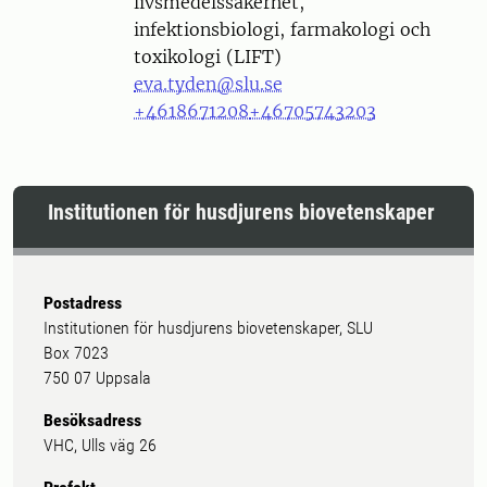
livsmedelssäkerhet,
infektionsbiologi, farmakologi och
toxikologi (LIFT)
eva.tyden@slu.se
+4618671208
+46705743203
Institutionen för husdjurens biovetenskaper
Postadress
Institutionen för husdjurens biovetenskaper, SLU
Box 7023
750 07 Uppsala
Besöksadress
VHC, Ulls väg 26