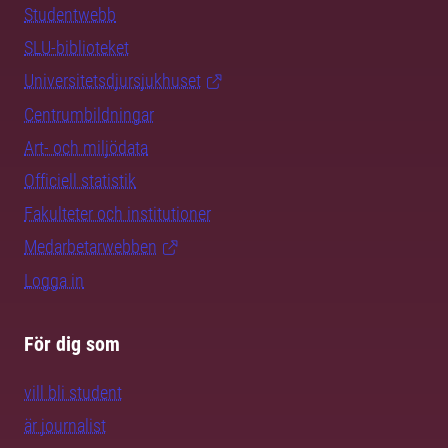
Studentwebb
SLU-biblioteket
Universitetsdjursjukhuset
Centrumbildningar
Art- och miljödata
Officiell statistik
Fakulteter och institutioner
Medarbetarwebben
Logga in
För dig som
vill bli student
är journalist