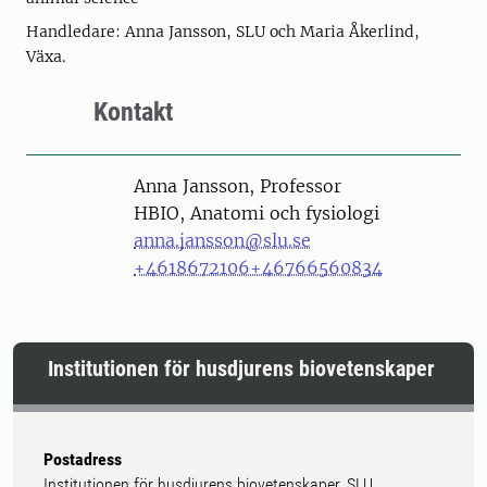
Handledare: Anna Jansson, SLU och Maria Åkerlind,
Växa.
Kontakt
Person
Anna Jansson, Professor
HBIO, Anatomi och fysiologi
anna.jansson@slu.se
+4618672106
+46766560834
Institutionen för husdjurens biovetenskaper
Postadress
Institutionen för husdjurens biovetenskaper, SLU