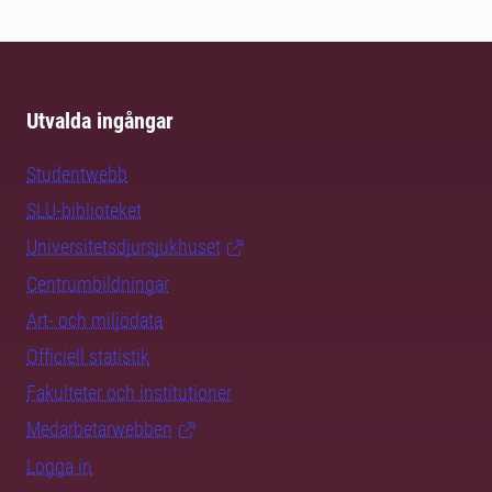
Utvalda ingångar
Studentwebb
SLU-biblioteket
Universitetsdjursjukhuset
Centrumbildningar
Art- och miljödata
Officiell statistik
Fakulteter och institutioner
Medarbetarwebben
Logga in