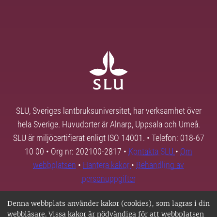
SLU, Sveriges lantbruksuniversitet, har verksamhet över
hela Sverige. Huvudorter är Alnarp, Uppsala och Umeå.
SLU är miljöcertifierat enligt ISO 14001. • Telefon: 018-67
10 00 • Org nr: 202100-2817 •
Kontakta SLU
•
Om
webbplatsen
•
Hantera kakor
•
Behandling av
personuppgifter
Denna webbplats använder kakor (cookies), som lagras i din
webbläsare. Vissa kakor är nödvändiga för att webbplatsen