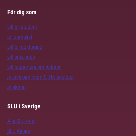
För dig som
vill bli student
är journalist
vill bli doktorand
vill söka jobb
vill rapportera om naturen
är verksam inom SLU:s sektorer
är alumn
SLU i Sverige
Alla SLU-orter
SLU Alnarp