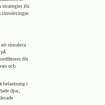
 strategier för
a simuleringar
att simulera
 på
rediktorer för
rvan och
k belastning i
lade djur,
ulerade