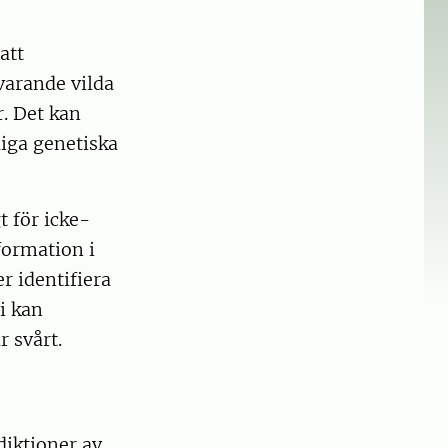
att
varande vilda
. Det kan
liga genetiska
 för icke-
formation i
r identifiera
i kan
r svårt.
diktioner av