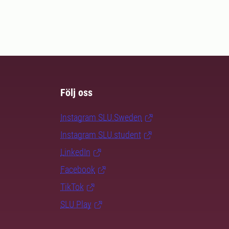
Följ oss
Instagram SLU.Sweden
Instagram SLU.student
LinkedIn
Facebook
TikTok
SLU Play