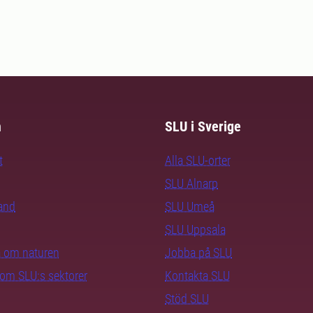
m
SLU i Sverige
t
Alla SLU-orter
SLU Alnarp
rand
SLU Umeå
SLU Uppsala
ra om naturen
Jobba på SLU
nom SLU:s sektorer
Kontakta SLU
Stöd SLU