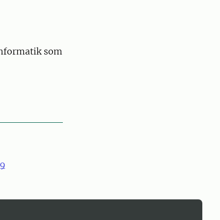
informatik som
9