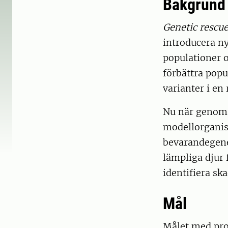
Bakgrund
Genetic rescu
introducera ny
populationer o
förbättra popu
varianter i en
Nu när genomse
modellorganis
bevarandegenet
lämpliga djur 
identifiera ska
Mål
Målet med pro