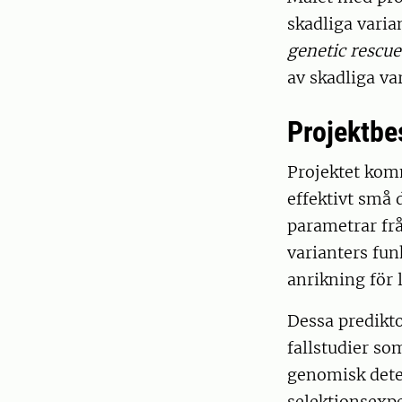
skadliga varia
genetic rescue
av skadliga va
Projektbe
Projektet kom
effektivt små 
parametrar frå
varianters fu
anrikning för 
Dessa predikto
fallstudier s
genomisk dete
selektionsexp