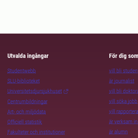
Utvalda ingångar
För dig so
Studentwebb
vill bli studen
SLU-biblioteket
är journalist
Universitetsdjursjukhuset
vill bli dokto
vill söka jobb
Centrumbildningar
vill rapporte
Art- och miljödata
är verksam i
Officiell statistik
är alumn
Fakulteter och institutioner