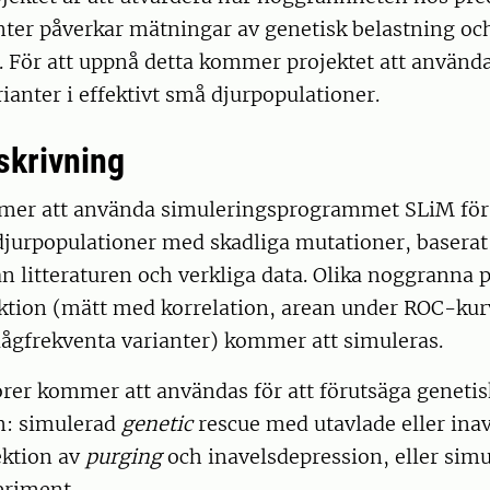
nter påverkar mätningar av genetisk belastning och
. För att uppnå detta kommer projektet att använd
rianter i effektivt små djurpopulationer.
skrivning
mer att använda simuleringsprogrammet SLiM för 
djurpopulationer med skadliga mutationer, baserat
n litteraturen och verkliga data. Olika noggranna p
nktion (mätt med korrelation, arean under ROC-ku
lågfrekventa varianter) kommer att simuleras.
rer kommer att användas för att förutsäga genetis
om: simulerad
genetic
rescue med utavlade eller inav
ktion av
purging
och inavelsdepression, eller sim
eriment.