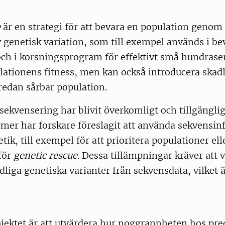
e
är en strategi för att bevara en population genom 
 genetisk variation, som till exempel används i be
ch i korsningsprogram för effektivt små hundraser
lationens fitness, men kan också introducera skad
 redan sårbar population.
kvensering har blivit överkomligt och tillgängligt
mer har forskare föreslagit att använda sekvensin
ik, till exempel för att prioritera populationer elle
för
genetic rescue
. Dessa tillämpningar kräver att v
dliga genetiska varianter från sekvensdata, vilket ä
jektet är att utvärdera hur noggrannheten hos pre