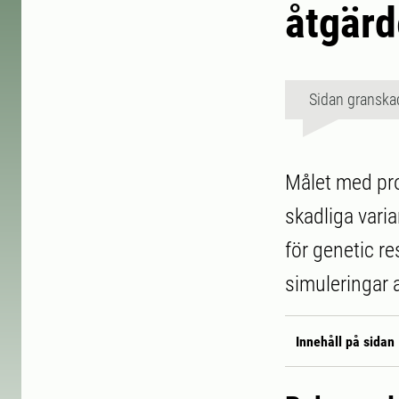
åtgärd
Sidan granska
Målet med pro
skadliga vari
för genetic r
simuleringar a
Innehåll på sidan