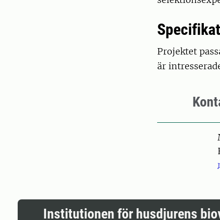
Specifika
Projektet pass
är intresserad
Kont
Pers
Institutionen för husdjurens bi