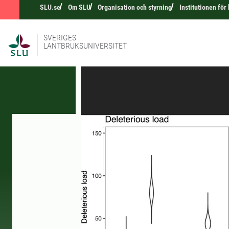
SLU.se
Om SLU
Organisation och styrning
Institutionen fö
SVERIGES
LANTBRUKSUNIVERSITET