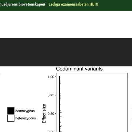
r husdjurens biovetenskaper
Lediga examensarbeten HBIO