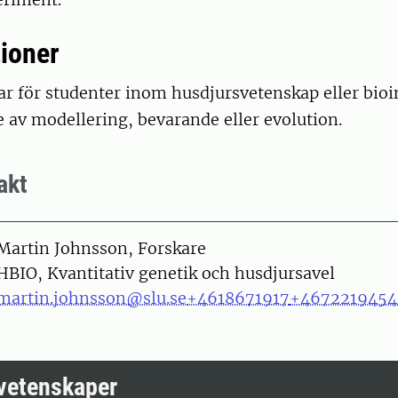
tioner
ar för studenter inom husdjursvetenskap eller bio
e av modellering, bevarande eller evolution.
akt
on
Martin Johnsson, Forskare
HBIO, Kvantitativ genetik och husdjursavel
martin.johnsson@slu.se
+4618671917
+4672219454
ovetenskaper