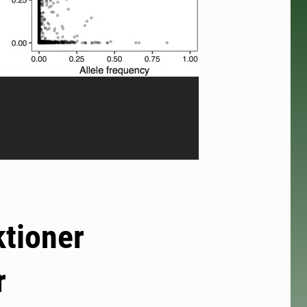
tioner
r