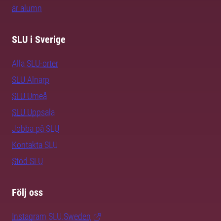
är alumn
SLU i Sverige
Alla SLU-orter
SLU Alnarp
SLU Umeå
SLU Uppsala
Jobba på SLU
Kontakta SLU
Stöd SLU
Följ oss
Instagram SLU.Sweden