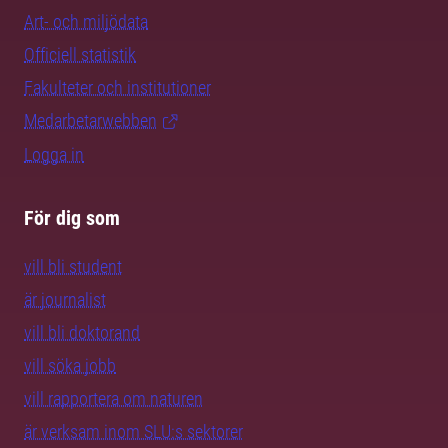
Art- och miljödata
Officiell statistik
Fakulteter och institutioner
Medarbetarwebben
Logga in
För dig som
vill bli student
är journalist
vill bli doktorand
vill söka jobb
vill rapportera om naturen
är verksam inom SLU:s sektorer