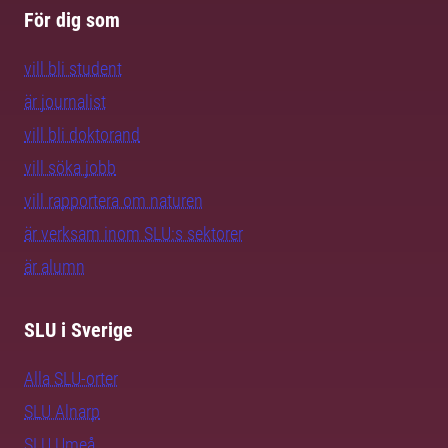
För dig som
vill bli student
är journalist
vill bli doktorand
vill söka jobb
vill rapportera om naturen
är verksam inom SLU:s sektorer
är alumn
SLU i Sverige
Alla SLU-orter
SLU Alnarp
SLU Umeå