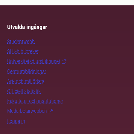
Utvalda ingångar
Studentwebb
SLU-biblioteket
Universitetsdjursjukhuset
Centrumbildningar
Art- och miljödata
Officiell statistik
Fakulteter och institutioner
Medarbetarwebben
Logga in