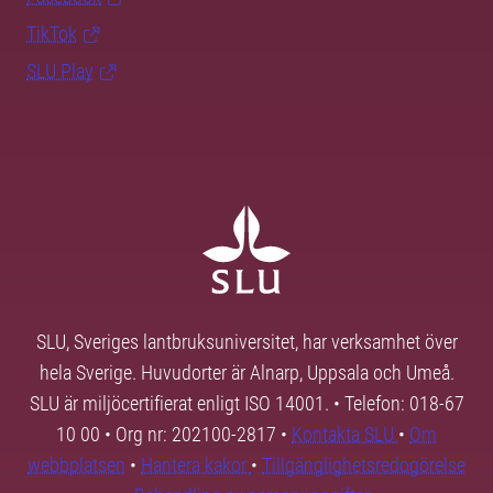
TikTok
SLU Play
SLU, Sveriges lantbruksuniversitet, har verksamhet över
hela Sverige. Huvudorter är Alnarp, Uppsala och Umeå.
SLU är miljöcertifierat enligt ISO 14001. • Telefon: 018-67
10 00 • Org nr: 202100-2817 •
Kontakta SLU
•
Om
webbplatsen
•
Hantera kakor
•
Tillgänglighetsredogörelse