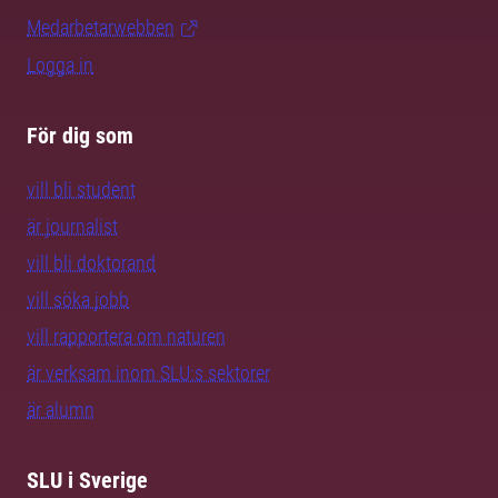
Medarbetarwebben
Logga in
För dig som
vill bli student
är journalist
vill bli doktorand
vill söka jobb
vill rapportera om naturen
är verksam inom SLU:s sektorer
är alumn
SLU i Sverige