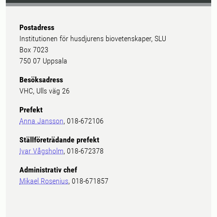
Postadress
Institutionen för husdjurens biovetenskaper, SLU
Box 7023
750 07 Uppsala
Besöksadress
VHC, Ulls väg 26
Prefekt
Anna Jansson
, 018-672106
Ställföreträdande prefekt
Ivar Vågsholm
, 018-672378
Administrativ chef
Mikael Rosenius
, 018-671857