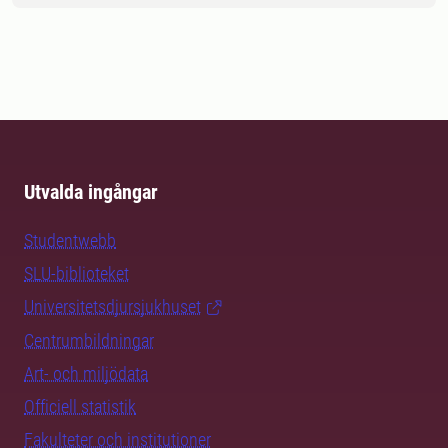
Utvalda ingångar
Studentwebb
SLU-biblioteket
Universitetsdjursjukhuset
Centrumbildningar
Art- och miljödata
Officiell statistik
Fakulteter och institutioner