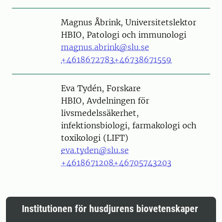
Person
Magnus Åbrink, Universitetslektor
HBIO, Patologi och immunologi
magnus.abrink@slu.se
+4618672783
+46738671559
Person
Eva Tydén, Forskare
HBIO, Avdelningen för
livsmedelssäkerhet,
infektionsbiologi, farmakologi och
toxikologi (LIFT)
eva.tyden@slu.se
+4618671208
+46705743203
Institutionen för husdjurens biovetenskaper