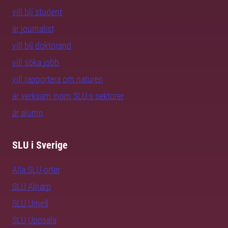
vill bli student
är journalist
vill bli doktorand
vill söka jobb
vill rapportera om naturen
är verksam inom SLU:s sektorer
är alumn
SLU i Sverige
Alla SLU-orter
SLU Alnarp
SLU Umeå
SLU Uppsala