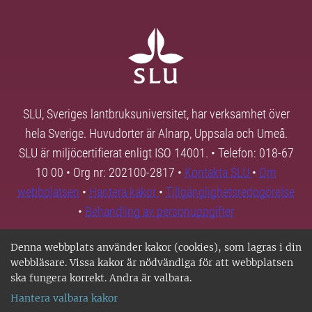
SLU, Sveriges lantbruksuniversitet, har verksamhet över
hela Sverige. Huvudorter är Alnarp, Uppsala och Umeå.
SLU är miljöcertifierat enligt ISO 14001. • Telefon: 018-67
10 00 • Org nr: 202100-2817 •
Kontakta SLU
•
Om
webbplatsen
•
Hantera kakor
•
Tillgänglighetsredogörelse
•
Behandling av personuppgifter
Denna webbplats använder kakor (cookies), som lagras i din
webbläsare. Vissa kakor är nödvändiga för att webbplatsen
ska fungera korrekt. Andra är valbara.
Hantera valbara kakor