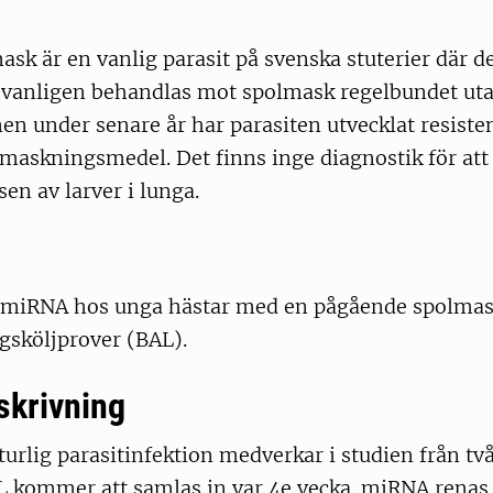
sk är en vanlig parasit på svenska stuterier där d
ar vanligen behandlas mot spolmask regelbundet ut
en under senare år har parasiten utvecklat resiste
vmaskningsmedel. Det finns inge diagnostik för at
en av larver i lunga.
 miRNA hos unga hästar med en pågående spolmask
gsköljprover (BAL).
skrivning
urlig parasitinfektion medverkar i studien från två 
 kommer att samlas in var 4e vecka. miRNA renas