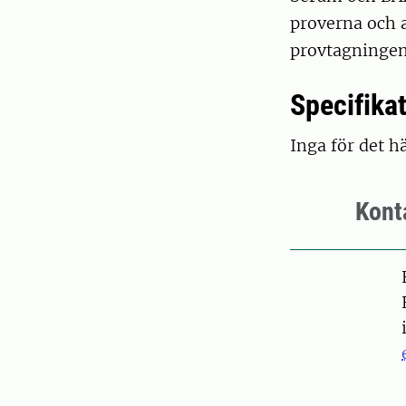
proverna och 
provtagningen
Specifika
Inga för det hä
Kont
Pers