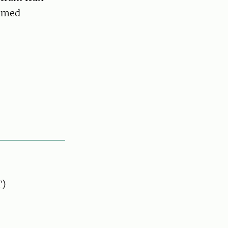
l med
T)