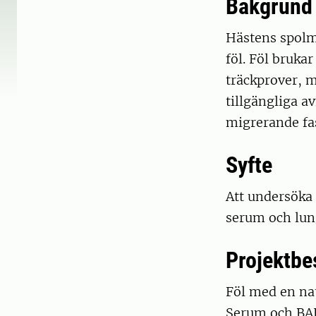
Bakgrund
Hästens spolma
föl. Föl bruk
träckprover, m
tillgängliga a
migrerande fas
Syfte
Att undersöka
serum och lun
Projektbe
Föl med en nat
Serum och BAL