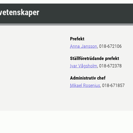
ovetenskaper
Prefekt
Anna Jansson
, 018-672106
Ställföreträdande prefekt
Ivar Vågsholm
, 018-672378
Administrativ chef
Mikael Rosenius
, 018-671857