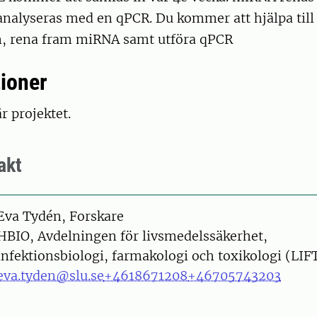
analyseras med en qPCR. Du kommer att hjälpa til
, rena fram miRNA samt utföra qPCR
tioner
r projektet.
akt
on
Eva Tydén, Forskare
HBIO, Avdelningen för livsmedelssäkerhet,
infektionsbiologi, farmakologi och toxikologi (LIF
eva.tyden@slu.se
+4618671208
+46705743203