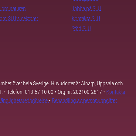
ra om naturen
Jobba på SLU
nom SLU:s sektorer
Kontakta SLU
Stöd SLU
samhet över hela Sverige. Huvudorter är Alnarp, Uppsala och
01. • Telefon: 018-67 10 00 • Org nr: 202100-2817 •
Kontakta
lgänglighetsredogörelse
•
Behandling av personuppgifter