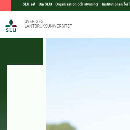
SLU.se
Om SLU
Organisation och styrning
Institutionen fö
SVERIGES
LANTBRUKSUNIVERSITET