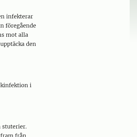
en infekterar
an föregående
ns mot alla
t upptäcka den
infektion i
stuterier.
 fram från