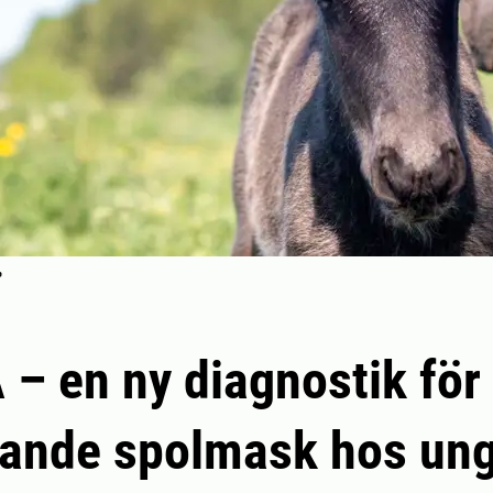
e
– en ny diagnostik för
rande spolmask hos un