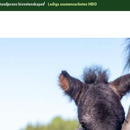
r husdjurens biovetenskaper
Lediga examensarbeten HBIO