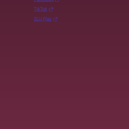
TikTok
SLU Play