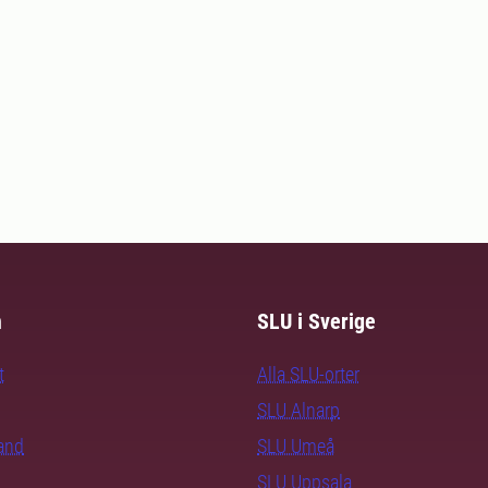
m
SLU i Sverige
t
Alla SLU-orter
SLU Alnarp
rand
SLU Umeå
SLU Uppsala