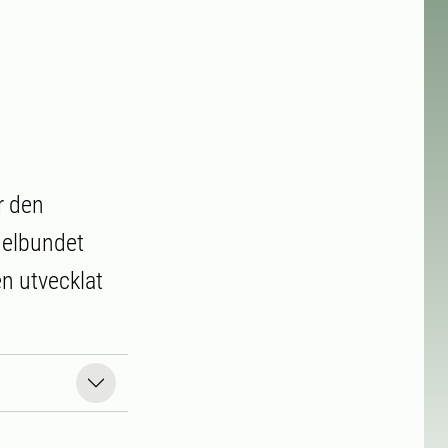
r den
gelbundet
n utvecklat