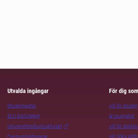
Utvalda ingångar
För dig so
Studentwebb
vill bli studen
SLU-biblioteket
är journalist
Universitetsdjursjukhuset
vill bli dokto
vill söka jobb
Centrumbildningar