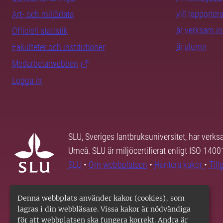
vill rapporte
Art- och miljödata
är verksam i
Officiell statistik
är alumn
Fakulteter och institutioner
Medarbetarwebben
Logga in
SLU, Sveriges lantbruksuniversitet, har verk
Umeå. SLU är miljöcertifierat enligt ISO 140
SLU
•
Om webbplatsen
•
Hantera kakor
•
Til
Denna webbplats använder kakor (cookies), som
lagras i din webbläsare. Vissa kakor är nödvändiga
för att webbplatsen ska fungera korrekt. Andra är