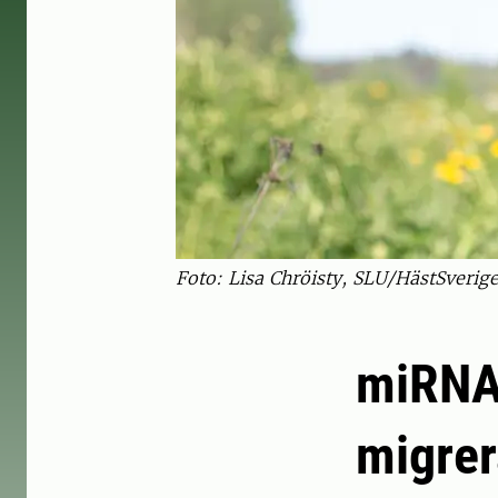
Foto: Lisa Chröisty, SLU/HästSverig
miRNA 
migre