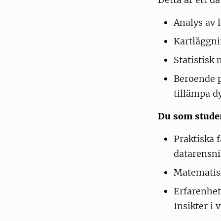
Analys av 
Kartläggni
Statistisk
Beroende p
tillämpa d
Du som studen
Praktiska 
datarensni
Matematisk
Erfarenhet
Insikter i