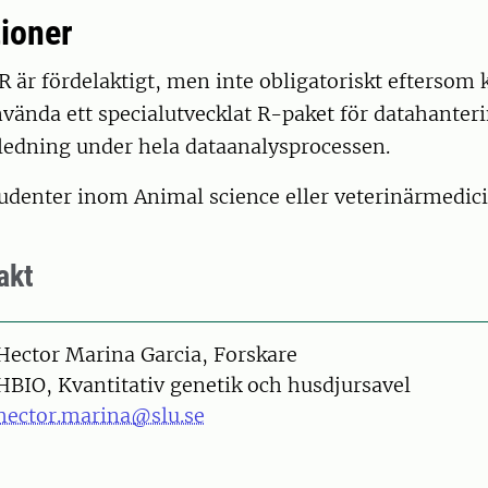
tioner
R är fördelaktigt, men inte obligatoriskt eftersom
vända ett specialutvecklat R-paket för datahanter
gledning under hela dataanalysprocessen.
udenter inom Animal science eller veterinärmedici
akt
on
Hector Marina Garcia, Forskare
HBIO, Kvantitativ genetik och husdjursavel
hector.marina@slu.se