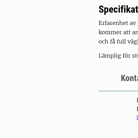
Specifika
Erfarenhet av 
kommer att an
och få full vä
Lämplig för st
Kont
Pers