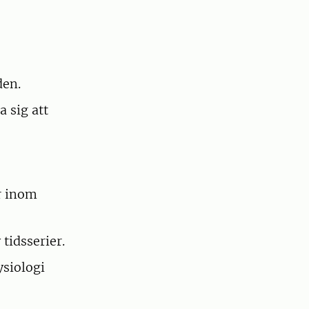
den.
 sig att
r inom
tidsserier.
siologi