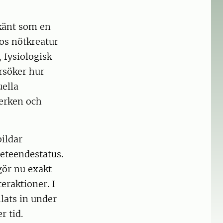
rkänt som en
Hos nötkreatur
 fysiologisk
ersöker hur
uella
verken och
bildar
eteendestatus.
gör nu exakt
eraktioner. I
lats in under
r tid.