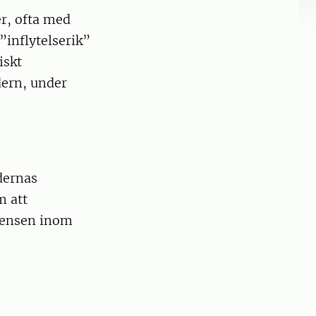
er, ofta med
”inflytelserik”
iskt
dern, under
dernas
m att
kvensen inom