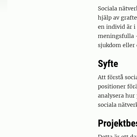
Sociala nätver
hjälp av graft
en individ är 
meningsfulla -
sjukdom eller 
Syfte
Att förstå soc
positioner för
analysera hur 
sociala nätver
Projektbe
Detta är ett d