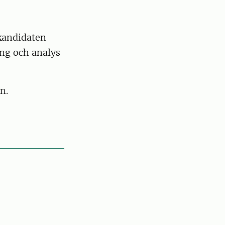
 kandidaten
ing och analys
n.