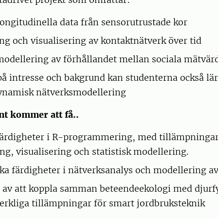
longitudinella data från sensorutrustade kor
ng och visualisering av kontaktnätverk över tid
 modellering av förhållandet mellan sociala mätvär
å intresse och bakgrund kan studenterna också lära
ynamisk nätverksmodellering
t kommer att få..
färdigheter i R-programmering, med tillämpninga
ng, visualisering och statistisk modellering.
a färdigheter i nätverksanalys och modellering av 
 av att koppla samman beteendeekologi med djurfy
 verkliga tillämpningar för smart jordbruksteknik