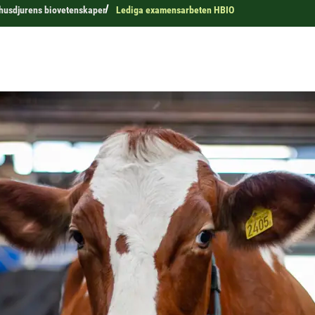
r husdjurens biovetenskaper
Lediga examensarbeten HBIO