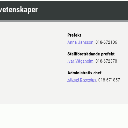
ovetenskaper
Prefekt
Anna Jansson
, 018-672106
Ställföreträdande prefekt
Ivar Vågsholm
, 018-672378
Administrativ chef
Mikael Rosenius
, 018-671857