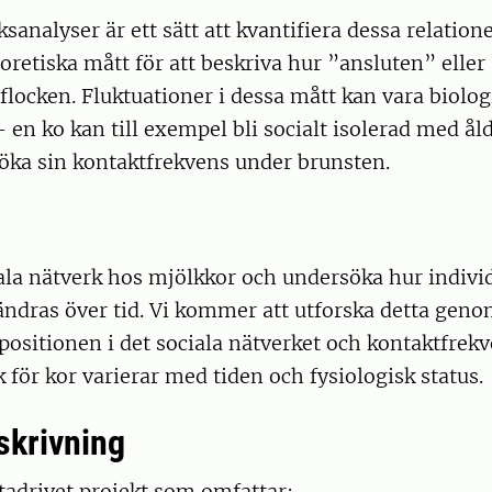
ksanalyser är ett sätt att kvantifiera dessa relation
eoretiska mått för att beskriva hur ”ansluten” eller 
i flocken. Fluktuationer i dessa mått kan vara biolog
 en ko kan till exempel bli socialt isolerad med ål
öka sin kontaktfrekvens under brunsten.
iala nätverk hos mjölkkor och undersöka hur indivi
ändras över tid. Vi kommer att utforska detta geno
positionen i det sociala nätverket och kontaktfre
k för kor varierar med tiden och fysiologisk status.
skrivning
atadrivet projekt som omfattar: