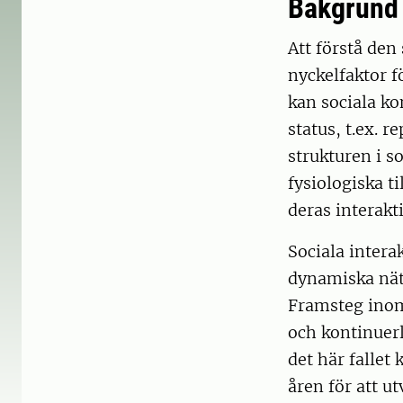
Bakgrund
Att förstå den
nyckelfaktor f
kan sociala ko
status, t.ex. 
strukturen i s
fysiologiska t
deras interakt
Sociala intera
dynamiska nätv
Framsteg inom
och kontinuerl
det här falle
åren för att u