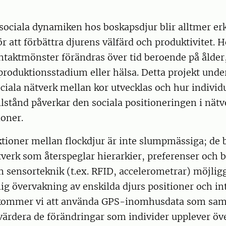
 sociala dynamiken hos boskapsdjur blir alltmer e
ör att förbättra djurens välfärd och produktivitet. 
ntaktmönster förändras över tid beroende på ålder,
reproduktionsstadium eller hälsa. Detta projekt und
ociala nätverk mellan kor utvecklas och hur individ
illstånd påverkar den sociala positioneringen i nät
ioner.
ktioner mellan flockdjur är inte slumpmässiga; de 
erk som återspeglar hierarkier, preferenser och b
 sensorteknik (t.ex. RFID, accelerometrar) möjlig
ig övervakning av enskilda djurs positioner och int
t kommer vi att använda GPS-inomhusdata som sam
tvärdera de förändringar som individer upplever öve