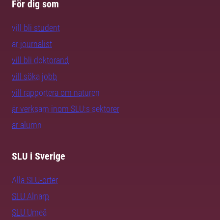
För dig som
vill bli student
är journalist
vill bli doktorand
vill söka jobb
vill rapportera om naturen
är verksam inom SLU:s sektorer
är alumn
SLU i Sverige
Alla SLU-orter
SLU Alnarp
SLU Umeå