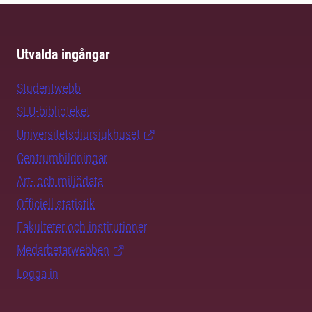
Utvalda ingångar
Studentwebb
SLU-biblioteket
Universitetsdjursjukhuset
Centrumbildningar
Art- och miljödata
Officiell statistik
Fakulteter och institutioner
Medarbetarwebben
Logga in