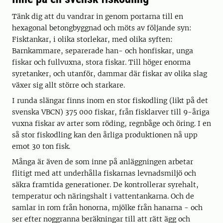
Tänk dig att du vandrar in genom portarna till en
hexagonal betongbyggnad och möts av följande syn:
Fisktankar, i olika storlekar, med olika syften:
Barnkammare, separerade han- och honfiskar, unga
fiskar och fullvuxna, stora fiskar. Till höger enorma
syretanker, och utanför, dammar där fiskar av olika slag
växer sig allt större och starkare.
I runda slängar finns inom en stor fiskodling (likt på det
svenska VBCN) 375 000 fiskar, från fisklarver till 9-åriga
vuxna fiskar av arter som röding, regnbåge och öring. I en
så stor fiskodling kan den årliga produktionen nå upp
emot 30 ton fisk.
Många är även de som inne på anläggningen arbetar
flitigt med att underhålla fiskarnas levnadsmiljö och
säkra framtida generationer. De kontrollerar syrehalt,
temperatur och näringshalt i vattentankarna. Och de
samlar in rom från honorna, mjölke från hanarna - och
ser efter noggranna beräkningar till att rätt ägg och