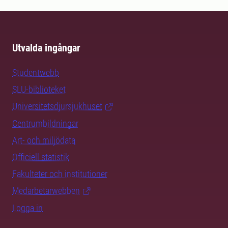
Utvalda ingångar
Studentwebb
SLU-biblioteket
Universitetsdjursjukhuset
Centrumbildningar
Art- och miljödata
Officiell statistik
Fakulteter och institutioner
Medarbetarwebben
Logga in