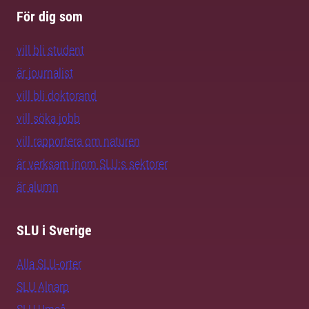
För dig som
vill bli student
är journalist
vill bli doktorand
vill söka jobb
vill rapportera om naturen
är verksam inom SLU:s sektorer
är alumn
SLU i Sverige
Alla SLU-orter
SLU Alnarp