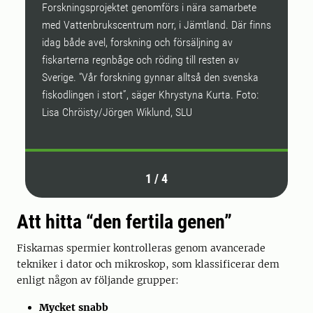
Forskningsprojektet genomförs i nära samarbete
F
med Vattenbrukscentrum norr, i Jämtland. Där finns
et
idag både avel, forskning och försäljning av
u
fiskarterna regnbåge och röding till resten av
g
Sverige. “Vår forskning gynnar alltså den svenska
fiskodlingen i stort”, säger Khrystyna Kurta. Foto:
Lisa Chröisty/Jörgen Wiklund, SLU
1
/
4
Att hitta “den fertila genen”
Fiskarnas spermier kontrolleras genom avancerade
tekniker i dator och mikroskop, som klassificerar dem
enligt någon av följande grupper:
Mycket snabb