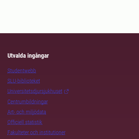
Utvalda ingångar
Studentwebb
SLU-biblioteket
Universitetsdjursjukhuset
Centrumbildningar
Art- och miljödata
Officiell statistik
Fakulteter och institutioner