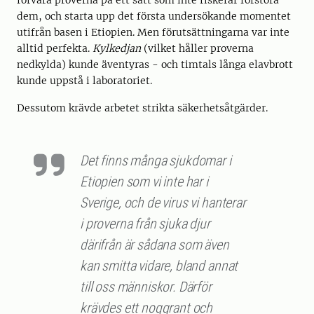
förvara proverna på ett sätt som inte riskerar förstöra
dem, och starta upp det första undersökande momentet
utifrån basen i Etiopien. Men förutsättningarna var inte
alltid perfekta.
Kylkedjan
(vilket håller proverna
nedkylda) kunde äventyras - och timtals långa elavbrott
kunde uppstå i laboratoriet.
Dessutom krävde arbetet strikta säkerhetsåtgärder.
Det finns många sjukdomar i
Etiopien som vi inte har i
Sverige, och de virus vi hanterar
i proverna från sjuka djur
därifrån är sådana som även
kan smitta vidare, bland annat
till oss människor. Därför
krävdes ett noggrant och