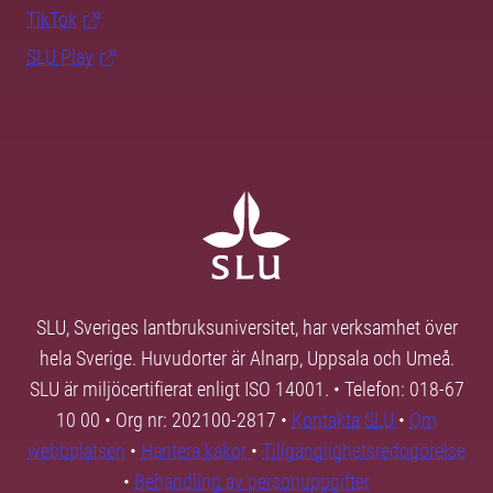
TikTok
SLU Play
SLU, Sveriges lantbruksuniversitet, har verksamhet över
hela Sverige. Huvudorter är Alnarp, Uppsala och Umeå.
SLU är miljöcertifierat enligt ISO 14001. • Telefon: 018-67
10 00 • Org nr: 202100-2817 •
Kontakta SLU
•
Om
webbplatsen
•
Hantera kakor
•
Tillgänglighetsredogörelse
•
Behandling av personuppgifter