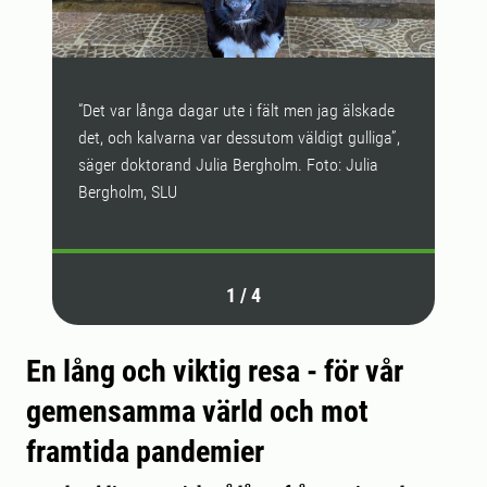
“Det var långa dagar ute i fält men jag älskade
Stor
det, och kalvarna var dessutom väldigt gulliga”,
til
säger doktorand Julia Bergholm. Foto: Julia
Chr
Bergholm, SLU
1
/
4
En lång och viktig resa - för vår
gemensamma värld och mot
framtida pandemier