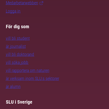
Medarbetarwebben
Logga in
För dig som
vill bli student
är journalist
vill bli doktorand
vill söka jobb
vill rapportera om naturen
är verksam inom SLU:s sektorer
är alumn
SLU i Sverige