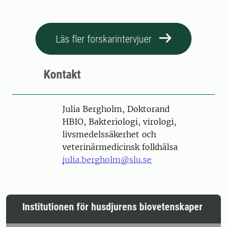
Läs fler forskarintervjuer
Kontakt
Person
Julia Bergholm, Doktorand
HBIO, Bakteriologi, virologi,
livsmedelssäkerhet och
veterinärmedicinsk folkhälsa
julia.bergholm@slu.se
Institutionen för husdjurens biovetenskaper