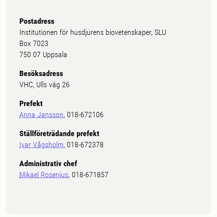
Postadress
Institutionen för husdjurens biovetenskaper, SLU
Box 7023
750 07 Uppsala
Besöksadress
VHC, Ulls väg 26
Prefekt
Anna Jansson
, 018-672106
Ställföreträdande prefekt
Ivar Vågsholm
, 018-672378
Administrativ chef
Mikael Rosenius
, 018-671857