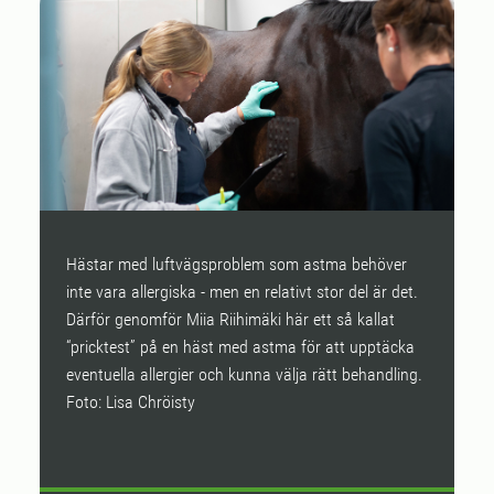
Hästar med luftvägsproblem som astma behöver
M
inte vara allergiska - men en relativt stor del är det.
g
Därför genomför Miia Riihimäki här ett så kallat
hä
“pricktest” på en häst med astma för att upptäcka
f
eventuella allergier och kunna välja rätt behandling.
p
Foto: Lisa Chröisty
b
C