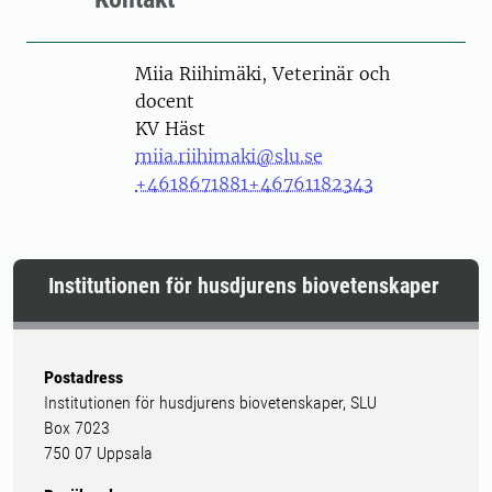
Person
Miia Riihimäki, Veterinär och
docent
KV Häst
miia.riihimaki@slu.se
+4618671881
+46761182343
Institutionen för husdjurens biovetenskaper
Postadress
Institutionen för husdjurens biovetenskaper, SLU
Box 7023
750 07 Uppsala