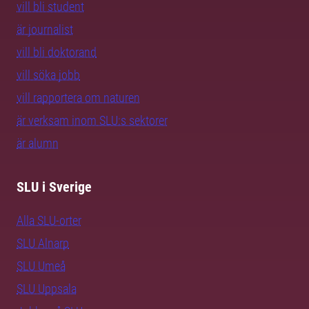
vill bli student
är journalist
vill bli doktorand
vill söka jobb
vill rapportera om naturen
är verksam inom SLU:s sektorer
är alumn
SLU i Sverige
Alla SLU-orter
SLU Alnarp
SLU Umeå
SLU Uppsala