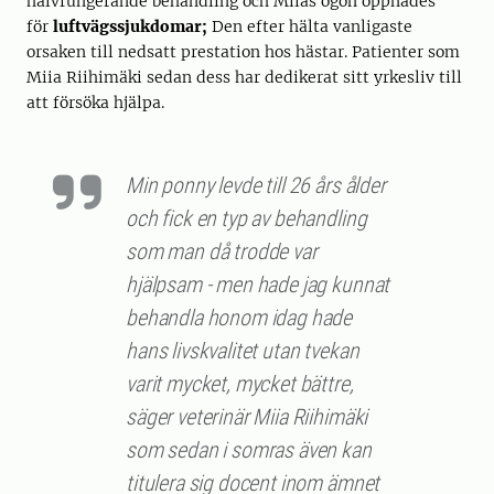
halvfungerande behandling och Miias ögon öppnades
för
luftvägssjukdomar;
Den efter hälta vanligaste
orsaken till nedsatt prestation hos hästar. Patienter som
Miia Riihimäki sedan dess har dedikerat sitt yrkesliv till
att försöka hjälpa.
Min ponny levde till 26 års ålder
och fick en typ av behandling
som man då trodde var
hjälpsam - men hade jag kunnat
behandla honom idag hade
hans livskvalitet utan tvekan
varit mycket, mycket bättre,
säger veterinär Miia Riihimäki
som sedan i somras även kan
titulera sig docent inom ämnet