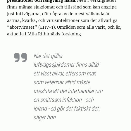
prestationer och långvarig hälsa
. Men i verkligheten
finns många sjukdomar och tillstånd som kan angripa
just luftvägarna, där några av de mest välkända är
astma, kvarka, och virusinfektioner som det allvarliga
“abortviruset” (EHV-1). Områden som alla varit, och är,
aktuella i Miia Riihimäkis forskning.
När det gäller
luftvägssjukdomar finns alltid
ett visst allvar, eftersom man
som veterinär alltid måste
utesluta att det inte handlar om
en smittsam infektion - och
ibland - så gör det faktiskt det,
säger hon.