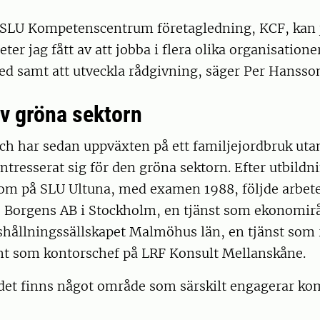
ör SLU Kompetenscentrum företagledning, KCF, kan 
ter jag fått av att jobba i flera olika organisatione
ed samt att utveckla rådgivning, säger Per Hansso
av gröna sektorn
ch har sedan uppväxten på ett familjejordbruk uta
tresserat sig för den gröna sektorn. Efter utbildni
 på SLU Ultuna, med examen 1988, följde arbete
 Borgens AB i Stockholm, en tjänst som ekonomir
hållningssällskapet Malmöhus län, en tjänst som 
t som kontorschef på LRF Konsult Mellanskåne.
det finns något område som särskilt engagerar ko