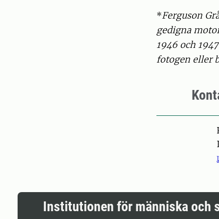
*
Ferguson Grål
gedigna motorf
1946 och 1947 
fotogen eller
Kont
Pers
Institutionen för människa och 