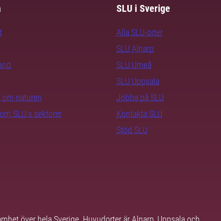
m
SLU i Sverige
t
Alla SLU-orter
SLU Alnarp
rand
SLU Umeå
SLU Uppsala
ra om naturen
Jobba på SLU
nom SLU:s sektorer
Kontakta SLU
Stöd SLU
samhet över hela Sverige. Huvudorter är Alnarp, Uppsala och