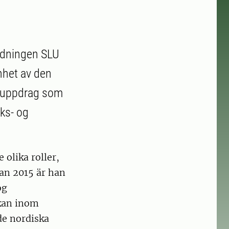
ldningen SLU
nhet av den
s uppdrag som
uks- og
olika roller,
an 2015 är han
og
rkan inom
de nordiska