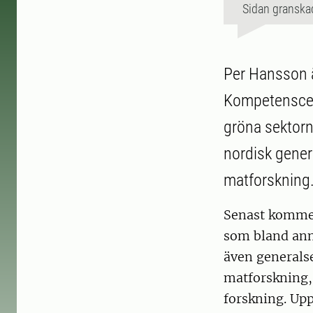
Sidan granska
Per Hansson 
Kompetenscent
gröna sektorn
nordisk gener
matforskning
Senast kommer
som bland ann
även generalse
matforskning,
forskning. Upp