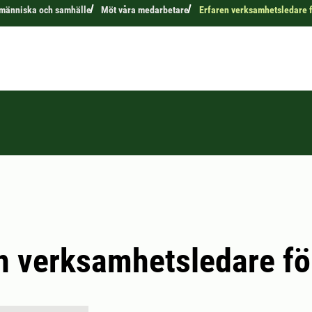
r människa och samhälle
Möt våra medarbetare
Erfaren verksamhetsledare 
n verksamhetsledare fö