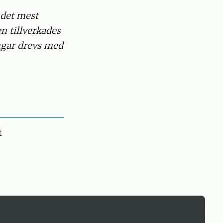
 det mest
n tillverkades
ångar drevs med
t