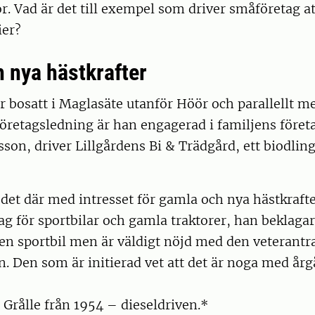
or. Vad är det till exempel som driver småföretag at
ier?
 nya hästkrafter
 bosatt i Maglasäte utanför Höör och parallellt m
öretagsledning är han engagerad i familjens före
son, driver Lillgårdens Bi & Trädgård, ett biodli
 det där med intresset för gamla och nya hästkrafte
g för sportbilar och gamla traktorer, han beklagar
en sportbil men är väldigt nöjd med den veterantr
en. Den som är initierad vet att det är noga med år
Grålle från 1954 – dieseldriven.*