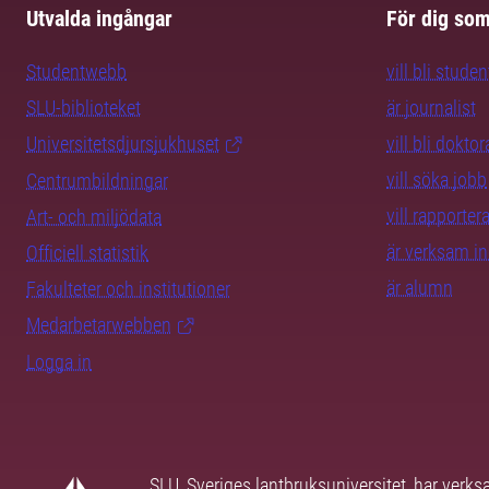
Utvalda ingångar
För dig so
Studentwebb
vill bli studen
SLU-biblioteket
är journalist
Universitetsdjursjukhuset
vill bli dokto
vill söka jobb
Centrumbildningar
vill rapporte
Art- och miljödata
är verksam i
Officiell statistik
är alumn
Fakulteter och institutioner
Medarbetarwebben
Logga in
SLU, Sveriges lantbruksuniversitet, har verk