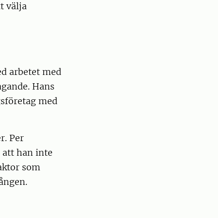
t välja
ed arbetet med
tagande. Hans
ngsföretag med
r. Per
 att han inte
aktor som
gången.