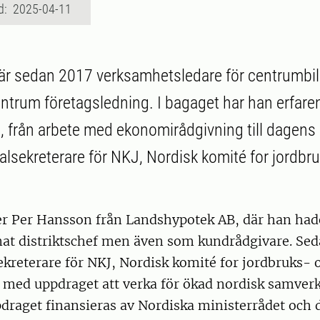
d: 2025-04-11
är sedan 2017 verksamhetsledare för centrumbi
rum företagsledning. I bagaget har han erfare
, från arbete med ekonomirådgivning till dagen
alsekreterare för NKJ, Nordisk komité for jordbr
.
 Per Hansson från Landshypotek AB, där han hade 
at distriktschef men även som kundrådgivare. Sed
kreterare för NKJ, Nordisk komité for jordbruks- 
 med uppdraget att verka för ökad nordisk samve
draget finansieras av Nordiska ministerrådet och 