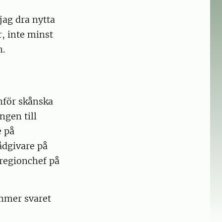
jag dra nytta
r, inte minst
n.
nför skånska
ngen till
 på
ådgivare på
regionchef på
mmer svaret