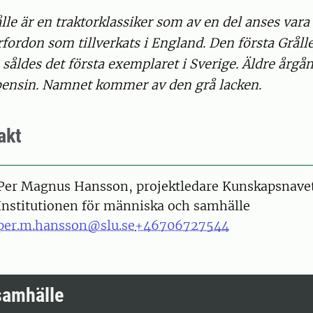
le är en traktorklassiker som av en del anses vara
ordon som tillverkats i England. Den första Grålle
såldes det första exemplaret i Sverige. Äldre årg
 bensin. Namnet kommer av den grå lacken.
akt
on
Per Magnus Hansson, projektledare Kunskapsnave
Institutionen för människa och samhälle
per.m.hansson@slu.se
+46706727544
samhälle