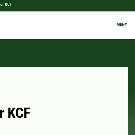
för KCF
MENY
r KCF