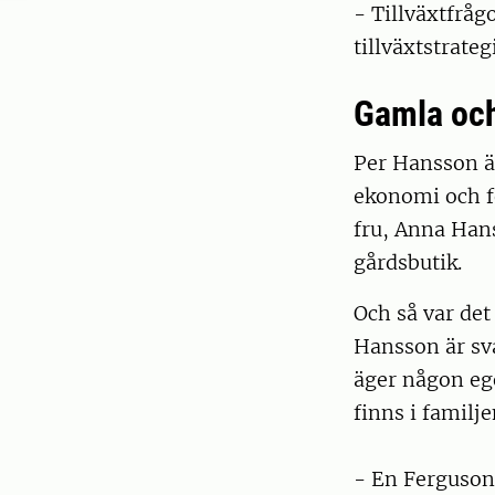
- Tillväxtfråg
tillväxtstrateg
Gamla och
Per Hansson är
ekonomi och f
fru, Anna Hans
gårdsbutik.
Och så var det
Hansson är sva
äger någon eg
finns i familj
- En Ferguson 