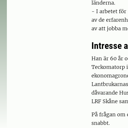
länderna.
- I arbetet f
av de erfarenhe
av att jobba m
Intresse 
Han är 60 år o
Teckomatorp in
ekonomagronom
Lantbrukarnas
dåvarande Hus
LRF Skåne sam
På frågan om 
snabbt.