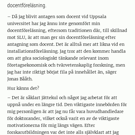
docentföreläsning.
– Då jag blivit antagen som docent vid Uppsala
universitet har jag ännu inte genomfört min
docentföreläsning, eftersom traditionen där, till skillnad
mot SLU, är att man ger sin docentföreläsning efter
antagning som docent. Det är alltså mer att likna vid en
installationsföreläsning. Jag tror att den kommer handla
om att göra sociologiskt tänkande relevant inom
företagsekonomisk och tvärvetenskaplig forskning, men
jag har inte riktigt börjat fila på innehållet än, säger
Jonas Bååth.
Hur känns det?
– Det är såklart jättekul och något jag arbetat för att
uppnå under en längre tid. Den viktigaste innebörden för
mig personligen är att jag nu får vara huvudhandledare
för doktorander, vilket också varit en av de viktigaste
motivationerna för mig längs vägen. Efter
forskarutbildningen var det inte alls självklart att jag