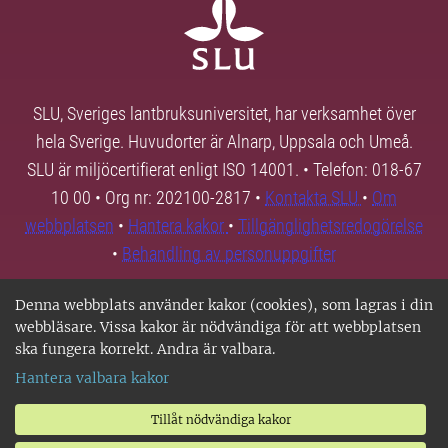
SLU, Sveriges lantbruksuniversitet, har verksamhet över
hela Sverige. Huvudorter är Alnarp, Uppsala och Umeå.
SLU är miljöcertifierat enligt ISO 14001. • Telefon: 018-67
10 00 • Org nr: 202100-2817 •
Kontakta SLU
•
Om
webbplatsen
•
Hantera kakor
•
Tillgänglighetsredogörelse
•
Behandling av personuppgifter
Denna webbplats använder kakor (cookies), som lagras i din
webbläsare. Vissa kakor är nödvändiga för att webbplatsen
ska fungera korrekt. Andra är valbara.
Hantera valbara kakor
Tillåt nödvändiga kakor