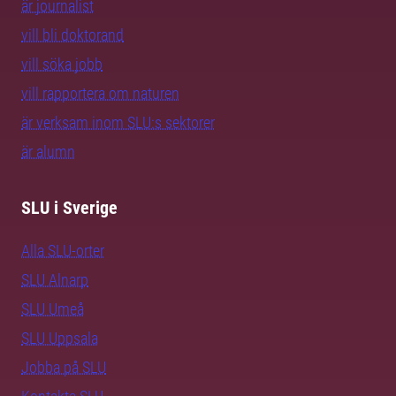
är journalist
vill bli doktorand
vill söka jobb
vill rapportera om naturen
är verksam inom SLU:s sektorer
är alumn
SLU i Sverige
Alla SLU-orter
SLU Alnarp
SLU Umeå
SLU Uppsala
Jobba på SLU